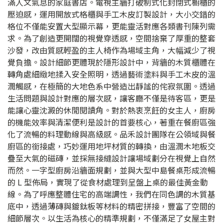
滿人文氣息的家庭書店。電視主牆打破制式化封閉式櫥櫃的
壓迫感，運用開放式格櫃與手工木皮訂製設計，大小交錯的
格位不僅能安置大型顯示幕，更能靈活對應各類書刊陳列需
求。為了創造更開闊的視覺穿透感，空間捨棄了厚重的整套
沙發，改由質感輕盈的主人椅作為場域主角，大幅減少了視
覺負擔。設計細節更體現於隱形設計中，背牆的木質櫃體在
轉角處細緻地揉入安全照明，透過藝術塗料與手工木皮的溫
潤觸感，在極簡的大地色系中營造出靜謐的侘寂氛圍。透過
生活問題與設計對應的層次感，讓客廳不僅是待客區，更是
能讓心靈沈澱的休閒閱讀角。對於熱衷烹飪的女主人，廚房
的機能效率與清潔便利是設計的首要核心，著重在餐廚區強
化了流暢的料理動線與高級感。品禾設計團隊在公領域與餐
廚區的銜接處，巧妙運用地坪材質的轉換，由溫潤木地板交
疊至大氣的磁磚，並採無接縫設計讓場域劃分在視覺上自然
而然。一字型廚房沿牆面規劃，並與大型中島餐桌形成流暢
的 L 型佈局，實現了從食材處理到呈盤上桌的最佳黃金動
線。為了呼應整體住宅的高端調性，我們在同色調的木質基
底中，透過薄磚與鍍鈦板等材料的精密拼接，豐富了空間的
細節層次。以生活為核心的精準規劃，不僅滿足了女屋主對