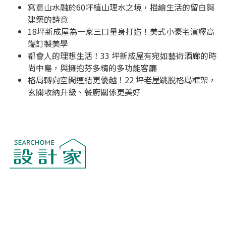
寫意山水融於60坪植山理水之境，描繪生活的留白與
建築的詩意
18坪新成屋為一家三口量身打造！美式小豪宅演繹高
端訂製美學
都會人的理想生活！33 坪新成屋有宛如藝術酒廊的時
尚中島，與擁抱芬多精的多功能客廳
格局轉向空間連結更優越！22 坪老屋跳脫格局框架，
玄關收納升級、餐廚關係更美好