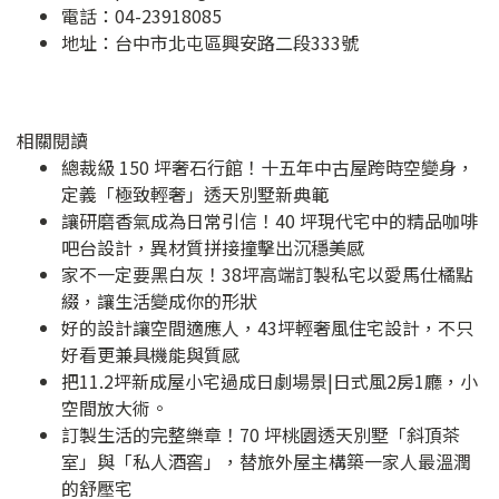
電話：04-23918085
地址：
台中市北屯區興安路二段333號
相關閱讀
總裁級 150 坪奢石行館！十五年中古屋跨時空變身，
定義「極致輕奢」透天別墅新典範
讓研磨香氣成為日常引信！40 坪現代宅中的精品咖啡
吧台設計，異材質拼接撞擊出沉穩美感
家不一定要黑白灰！38坪高端訂製私宅以愛馬仕橘點
綴，讓生活變成你的形狀
好的設計讓空間適應人，43坪輕奢風住宅設計，不只
好看更兼具機能與質感
把11.2坪新成屋小宅過成日劇場景|日式風2房1廳，小
空間放大術。
訂製生活的完整樂章！70 坪桃園透天別墅「斜頂茶
室」與「私人酒窖」，替旅外屋主構築一家人最溫潤
的舒壓宅