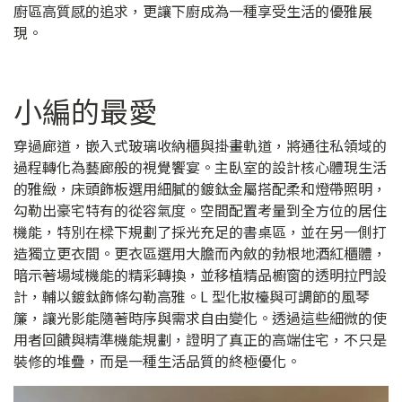
廚區高質感的追求，更讓下廚成為一種享受生活的優雅展
現。
小編的最愛
穿過廊道，嵌入式玻璃收納櫃與掛畫軌道，將通往私領域的
過程轉化為藝廊般的視覺饗宴。主臥室的設計核心體現生活
的雅緻，床頭飾板選用細膩的鍍鈦金屬搭配柔和燈帶照明，
勾勒出豪宅特有的從容氣度。空間配置考量到全方位的居住
機能，特別在樑下規劃了採光充足的書桌區，並在另一側打
造獨立更衣間。更衣區選用大膽而內斂的勃根地酒紅櫃體，
暗示著場域機能的精彩轉換，並移植精品櫥窗的透明拉門設
計，輔以鍍鈦飾條勾勒高雅。L 型化妝檯與可調節的風琴
簾，讓光影能隨著時序與需求自由變化。透過這些細微的使
用者回饋與精準機能規劃，證明了真正的高端住宅，不只是
裝修的堆疊，而是一種生活品質的終極優化。