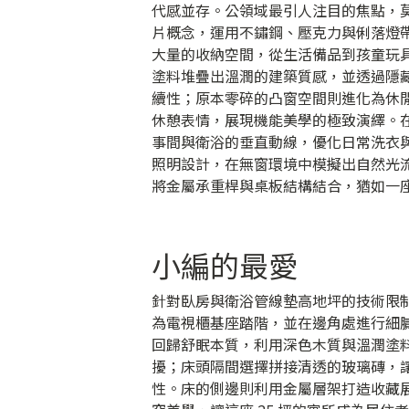
代感並存。公領域最引人注目的焦點，
片概念，運用不鏽鋼、壓克力與俐落燈
大量的收納空間，從生活備品到孩童玩
塗料堆疊出溫潤的建築質感，並透過隱
續性；原本零碎的凸窗空間則進化為休
休憩表情，展現機能美學的極致演繹。
事間與衛浴的垂直動線，優化日常洗衣
照明設計，在無窗環境中模擬出自然光
將金屬承重桿與桌板結構結合，猶如一
小編的最愛
針對臥房與衛浴管線墊高地坪的技術限
為電視櫃基座踏階，並在邊角處進行細
回歸舒眠本質，利用深色木質與溫潤塗
擾；床頭隔間選擇拼接清透的玻璃磚，
性。床的側邊則利用金屬層架打造收藏