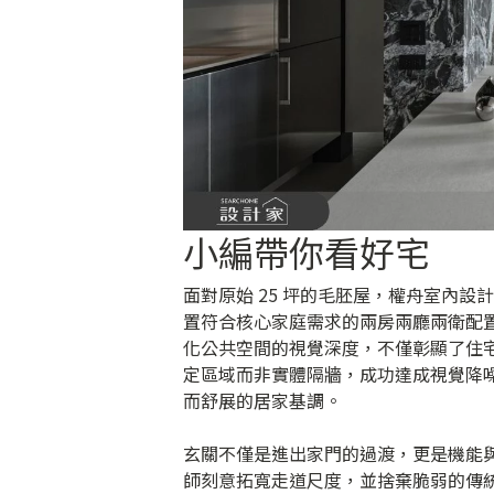
小編帶你看好宅
面對原始 25 坪的毛胚屋，權舟室內
置符合核心家庭需求的兩房兩廳兩衛配置
化公共空間的視覺深度，不僅彰顯了住
定區域而非實體隔牆，成功達成視覺降
而舒展的居家基調。
玄關不僅是進出家門的過渡，更是機能
師刻意拓寬走道尺度，並捨棄脆弱的傳