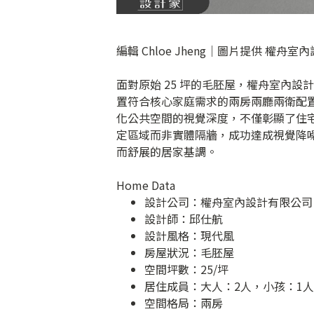
編輯 Chloe Jheng｜圖片提供 權舟
面對原始 25 坪的毛胚屋，權舟室內
置符合核心家庭需求的兩房兩廳兩衛配置
化公共空間的視覺深度，不僅彰顯了住
定區域而非實體隔牆，成功達成視覺降
而舒展的居家基調。
Home Data
設計公司：
權舟室內設計有限公司
設計師：邱仕航
設計風格：現代風
房屋狀況：毛胚屋
空間坪數：25/坪
居住成員：大人：2人，小孩：1人
空間格局：兩房