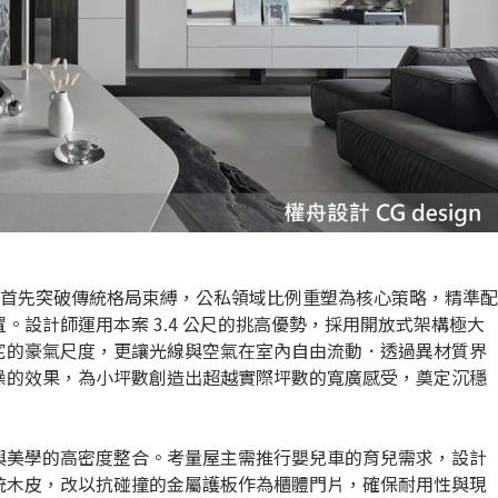
設計首先突破傳統格局束縛，公私領域比例重塑為核心策略，精準配
。設計師運用本案 3.4 公尺的挑高優勢，採用開放式架構極大
宅的豪氣尺度，更讓光線與空氣在室內自由流動．透過異材質界
噪的效果，為小坪數創造出超越實際坪數的寬廣感受，奠定沉穩
與美學的高密度整合。考量屋主需推行嬰兒車的育兒需求，設計
統木皮，改以抗碰撞的金屬護板作為櫃體門片，確保耐用性與現