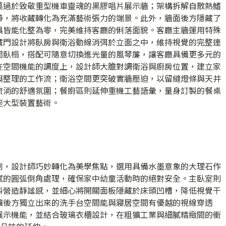
莫過於致敬重型機車靈魂的黑膠唱片展示牆；架構拆解自散熱鰭
帶，將收藏轉化為充滿藝術張力的端景。此外，牆面後方隱藏了
具皆能化整為零，完美維持客廳的俐落面貌。客廳主牆運用特殊
藏門設計將臥房與衛浴動線消弭於立面之中，維持視覺的完整連
閒臥榻，搭配可隨意切換進光量的風琴簾，讓客廳具備更多元的
在空間機能的調度上，設計師大膽對調衛浴與廚房位置，建立家
與整理的工作流；衛浴空間更突破實牆壓迫，以留縫燈條與天井
流淌的舒適氛圍；餐廚區則延伸重機工藝語彙，量身訂製的餐桌
座大型裝置藝術。
制，設計師巧妙轉化為美學焦點，選用具備水墨意象的大理石作
膩的圓弧倒角處理，確保家中幼童活動時的絕對安全。主臥室則
料營造靜謐感，並細心將開關面板隱藏於床頭凹槽，降低視覺干
讓後方獨立出來的洗手台空間能與寢居空間有優越的視線穿透
展示機能，並結合玻璃衣櫃設計，在粗獷工業與細膩精緻間的衝