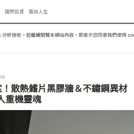
國際投資
風尚人生
s 分析技術。若繼續閱覽本網站內容，即表示您同意我們使用 coo
:00
美宅！散熱鰭片黑膠牆＆不鏽鋼異材
入重機靈魂