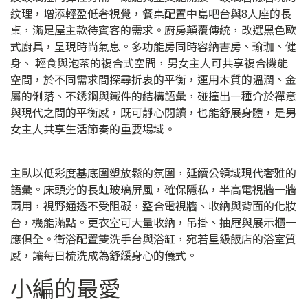
紋理，增添輕盈低奢視覺，餐桌配置中島吧台與8人座的長
桌，滿足屋主款待賓客的需求。廚房顛覆傳統，改選黑色歐
式廚具，呈現時尚氣息。​多功能房同時容納書房、瑜珈、健
身、 輕食與泡茶的複合式空間，男女主人可共享複合機能
空間，於不同需求間探尋折衷的平衡，運用木質的溫潤、金
屬的俐落、不銹鋼與鐵件的結構語彙，碰撞出一種介於禪意
與現代之間的平衡感，既可靜心閱讀，也能舒展身體，是男
女主人共享生活節奏的重要場域。
主臥以低彩度基底圍塑放鬆的氛圍，延續公領域現代奢雅的
語彙。床頭旁的長虹玻璃屏風，確保隱私，半高電視牆一牆
兩用，視野通透不受阻礙，整合電視牆、收納與背面的化妝
台，機能滿點。更衣室可大量收納，吊掛、抽屜與展示櫃一
應俱全。衛浴配置雙洗手台與浴缸，宛若星級飯店的浴室質
感，讓每日梳洗成為舒緩身心的儀式。
小編的最愛