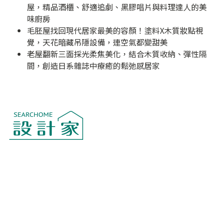
屋，精品酒櫃、舒適追劇、黑膠唱片與料理達人的美
味廚房
毛胚屋找回現代居家最美的容顏！塗料X木質妝點視
覺，天花暗藏吊隱設備，連空氣都變甜美
老屋翻新三面採光柔焦美化，結合木質收納、彈性隔
間，創造日系雜誌中療癒的鬆弛感居家