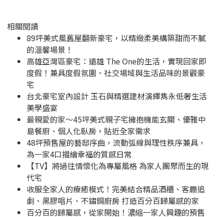
相關閱讀
89坪美式風舊屋翻新豪宅，以精緻柔美構築甜而不膩
的溫馨場景！
高雄亞灣區豪宅：遠雄 The One的生活，實現回家即
度假！兼具度假氛圍、社交場域與生活品味的景觀豪
宅
台北豪宅室內設計 玉石與精選建材演繹雋永低奢生活
美學盛宴
最親愛的家～45坪美式親子宅擁抱機能玄關、優雅中
島餐廚、個人化臥房，貼近全家需求
48坪預售屋的藝邸序曲，流動弧線與理性秩序兼具，
為一家4口描繪幸福的質感日常
【TV】將過往情懷化為專屬風格 為家人團聚而生的現
代宅
收服全家人的療癒模式！完美結合精品酒櫃、客廳追
劇、黑膠唱片、不鏽鋼廚房 打造百分百歸屬感的家
百分百的歸屬感，從家開始！濃縮一家人興趣的預售