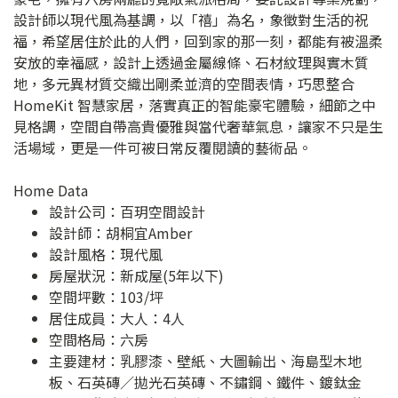
設計師以現代風為基調，以「禧」為名，象徵對生活的祝
福，希望居住於此的人們，回到家的那一刻，都能有被溫柔
安放的幸福感，設計上透過金屬線條、石材紋理與實木質
地，多元異材質交織出剛柔並濟的空間表情，巧思整合
HomeKit 智慧家居，落實真正的智能豪宅體驗，細節之中
見格調，空間自帶高貴優雅與當代奢華氣息，讓家不只是生
活場域，更是一件可被日常反覆閱讀的藝術品。
Home Data
設計公司：
百玥空間設計
設計師：胡桐宜Amber
設計風格：現代風
房屋狀況：新成屋(5年以下)
空間坪數：103/坪
居住成員：大人：4人
空間格局：六房
主要建材：乳膠漆、壁紙、大圖輸出、海島型木地
板、石英磚／拋光石英磚、不鏽鋼、鐵件、鍍鈦金