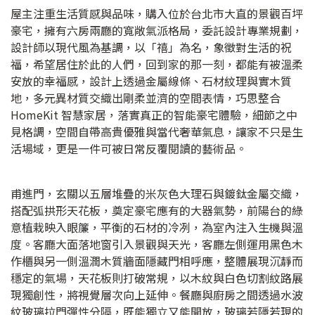
屋主注重生活質感與品味，購入位於台北市大直的景觀百坪
豪宅，擁有六房兩廳的寬敞氣派格局，委託設計專業規劃，
設計師以現代風為基調，以「禧」為名，象徵對生活的祝
福，希望居住於此的人們，回到家的那一刻，都能有被溫柔
安放的幸福感，設計上透過金屬線條、石材紋理與實木質
地，多元異材質交織出剛柔並濟的空間表情，巧思整合
HomeKit 智慧家居，落實真正的智能豪宅體驗，細節之中
見格調，空間自帶高貴優雅與當代奢華氣息，讓家不只是生
活場域，更是一件可被日常反覆閱讀的藝術品。
甫進門，玄關以五層堆疊的米灰色大理石與鍍鈦金屬交織，
搭配弧拱形天花板，奠定豪宅應有的大器氣勢，前陽台的綠
意植栽映入眼簾，平衡的石材的冷冽，為室內注入生機與溫
度。客廳大面落地窗引入景觀與天光，客廳左側運用黑色木
作櫃與另一側溫潤木質牆面隱藏門相呼應，整體展現沉靜而
穩定的氣場，天花板則打破常規，以木紋與白色切割紋路展
現獨創性，將視覺層次向上延伸。餐廳與廚房之間透過水波
紋玻璃拉門彈性分隔，既能獨立又能開放，玻璃若隱若現的