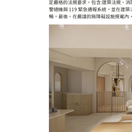
定嚴格的法規要求，包含:建築法規、消
警總機與 119 緊急通報系統。並在建
暢。最後，在嚴謹的無障礙設施規範內