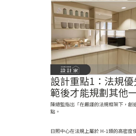
設計重點1：法規
範後才能規劃其他
陳總監指出「在嚴謹的法規框架下，創
點。
日照中心在法規上屬於 H-1類的高密