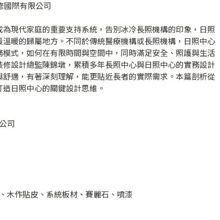
內裝修國際有限公司
成為現代家庭的重要支持系統，告別冰冷長照機構的印象，日照
最溫暖的歸屬地方。不同於傳統醫療機構或長照機構，日照中心
務模式，如何在有限時間與空間中，同時滿足安全、照護與生活
裝修設計總監陳錦墩，累積多年長照中心與日照中心的實務設計
與舒適，有著深刻理解，能更貼近長者的實際需求。本篇剖析從
打造日照中心的關鍵設計思維。
公司
、木作貼皮、系統板材、賽麗石、噴漆