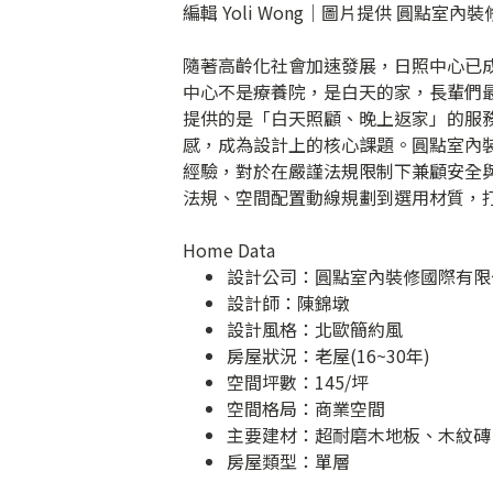
編輯 Yoli Wong｜圖片提供 圓點室
隨著高齡化社會加速發展，日照中心已
中心不是療養院，是白天的家，長輩們
提供的是「白天照顧、晚上返家」的服
感，成為設計上的核心課題。圓點室內
經驗，對於在嚴謹法規限制下兼顧安全
法規、空間配置動線規劃到選用材質，
Home Data
設計公司：
圓點室內裝修國際有限
設計師：陳錦墩
設計風格：北歐簡約風
房屋狀況：老屋(16~30年)
空間坪數：145/坪
空間格局：商業空間
主要建材：超耐磨木地板、木紋磚
房屋類型：單層