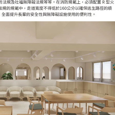
防法規及社福無障礙法規等等。在消防規範上，必須配置 R 型火
築法規的規範中，走道寬度不得低於160公分以確保逃生路徑的順
，全面提升長輩的安全性與無障礙設施使用的便利性。