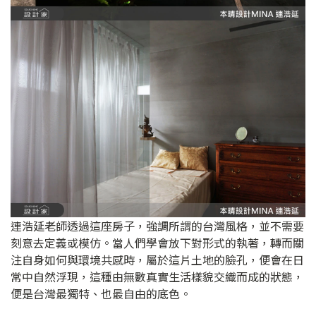
連浩延老師透過這座房子，強調所謂的台灣風格，並不需要
刻意去定義或模仿。當人們學會放下對形式的執著，轉而關
注自身如何與環境共感時，屬於這片土地的臉孔，便會在日
常中自然浮現，這種由無數真實生活樣貌交織而成的狀態，
便是台灣最獨特、也最自由的底色。