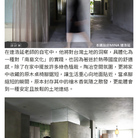
在連浩延老師的自宅中，他將對台灣土地的洞察，具體化為
一種對「南島文化」的實踐，也因為著迷於熱帶國度的舒適
感，除了在家中擺放許多綠色植栽，陶冶空間氛圍，更將家
中收藏的原木桌椅腳鋸短，讓生活重心向地面貼近，當桌腳
縮短的瞬間，原本封存其中的檜木香氣隨之散發，更能體會
到一種安定且放鬆的土地連結。