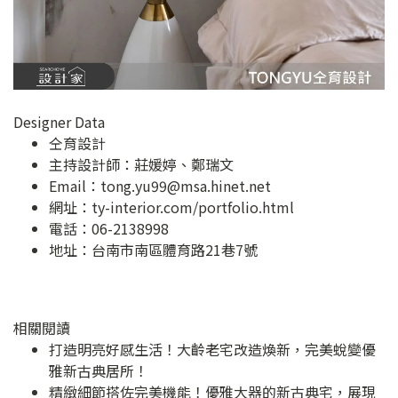
Designer Data
仝育設計
主持設計師：莊媛婷、鄭瑞文
Email：
tong.yu99@msa.hinet.net
網址：
ty-interior.com/portfolio.html
電話：06-2138998
地址：
台南市南區體育路21巷7號
相關閱讀
打造明亮好感生活！大齡老宅改造煥新，完美蛻變優
雅新古典居所！
精緻細節搭佐完美機能！優雅大器的新古典宅，展現