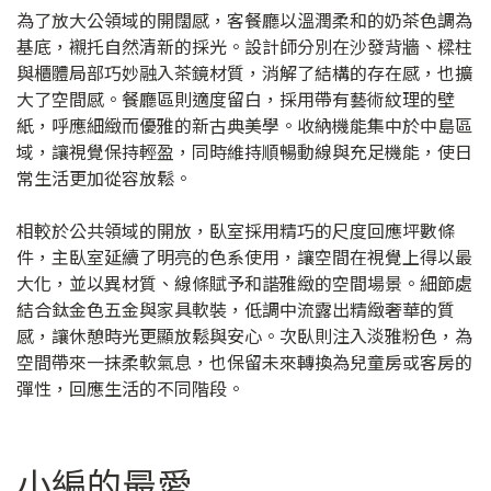
為了放大公領域的開闊感，客餐廳以溫潤柔和的奶茶色調為
基底，襯托自然清新的採光。設計師分別在沙發背牆、樑柱
與櫃體局部巧妙融入茶鏡材質，消解了結構的存在感，也擴
大了空間感。餐廳區則適度留白，採用帶有藝術紋理的壁
紙，呼應細緻而優雅的新古典美學。收納機能集中於中島區
域，讓視覺保持輕盈，同時維持順暢動線與充足機能，使日
常生活更加從容放鬆。
相較於公共領域的開放，臥室採用精巧的尺度回應坪數條
件，主臥室延續了明亮的色系使用，讓空間在視覺上得以最
大化，並以異材質、線條賦予和諧雅緻的空間場景。細節處
結合鈦金色五金與家具軟裝，低調中流露出精緻奢華的質
感，讓休憩時光更顯放鬆與安心。次臥則注入淡雅粉色，為
空間帶來一抹柔軟氣息，也保留未來轉換為兒童房或客房的
彈性，回應生活的不同階段。
小編的最愛