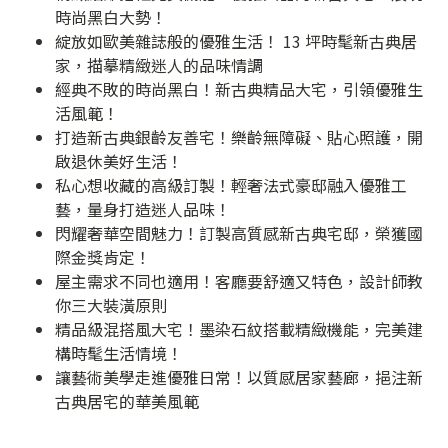
時尚黑白大勢！
綻放如歐美雜誌般的優雅生活！ 13 坪時髦新古典居
家，描摹精緻迷人的品味情調
經典不敗的時尚黑白！新古典精品大宅，引領優雅生
活風範！
打造新古典銀齡友善宅！樂齡無障礙、貼心照護，開
啟退休美好生活！
私心想收藏的高級訂製！輕奢法式豪邸融入優雅工
藝，量身打造迷人品味！
閃耀奢華空間魅力！訂製高質感新古典宅邸，榮獲國
際金獎肯定！
屋主需求不同也適用！客廳要舒適又特色，設計師教
你三大裝潢原則
精品級混搭風大宅！墨染石紋搭載精緻機能，完美建
構時髦生活情境！
讓藝術美學走進優雅日常！以質感居家藝廊，挹注新
古典居宅的華美風範