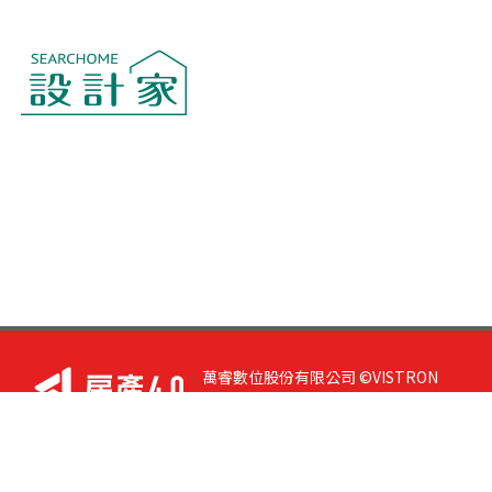
萬睿數位股份有限公司 ©VISTRON
DIGITAL All Right Reserved. 若您有任
何意見或指教，請與
我們聯絡
|
隱私
權政策