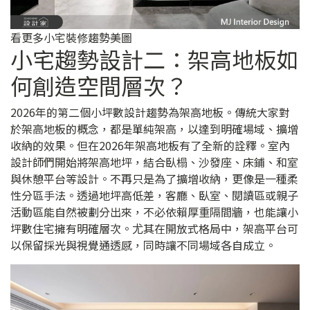
看更多小宅裝修趨勢美圖
小宅趨勢設計二：架高地板如
何創造空間層次？
2026年的第二個小坪數設計趨勢為架高地板。傳統大家對
於架高地板的概念，都是單純架高，以達到明確場域、擴增
收納的效果。但在2026年架高地板有了全新的詮釋。室內
設計師們開始將架高地坪，結合臥榻、沙發座、床鋪、和室
與休憩平台等設計。不再只是為了擴增收納，更像是一種柔
性分區手法。透過地坪高低差，客廳、臥室、閱讀區或親子
活動區能自然被劃分出來，不必依賴厚重隔間牆，也能讓小
坪數住宅擁有明確層次。尤其在開放式格局中，架高平台可
以保留採光與視覺通透感，同時讓不同場域各自成立。