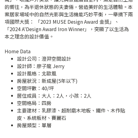
的嚮往，為半退休狀態的夫妻倆，營造美好的生活體驗。本
案居家場域中的自然光影與生活機能巧妙平衡，一舉摘下兩
項國際大獎： 「2023 MUSE Design Award 金獎」、
「2024 A'Design Award Iron Winner」，突顯了以生活為
本之理念的設計價值。
Home Data
設計公司：
澄羿空間設計
設計師：廖子龍 Jerry
設計風格：北歐風
房屋狀況：新成屋(5年以下)
空間坪數：40/坪
居住成員：大人：2人，小孩：2人
空間格局：四房
主要建材：乳膠漆、超耐磨木地板、鐵件、木作貼
皮、系統板材、賽麗石
房屋類型：單層