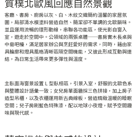
質樸北歐風回應自然景觀
客廳、書房、廚房以灰、白、木紋交織簡約溫馨的家居氛
圍，局部清水模塗料營造自然、簡潔卻不單調的北歐韻味。
並且運用流暢的環形動線，串聯各功能區，使光影自窗入
室，遊走於空間中。公領域的兩張桌體──書房實木長桌與
中島吧檯，滿足居家辦公與烹飪愛好的需求，同時，藉由家
具輪廓和燈具風格清晰區隔空間機能，又彼此形成互動與連
結，為日常生活帶來更多彈性與溫度。
主臥面海窗景設置 L 型臥榻區，引景入室，舒服的北歐色系
與整體設計語彙一致；女兒房單面牆採三色拼接，加上房子
造型吊櫃，以及衣櫃運用新古典線板，營造精緻溫暖的睡眠
空間；兒子房刷藍色特殊漆，配以地球小夜燈，賦予空間趣
味與現代感。