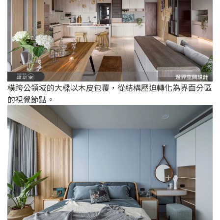
橫跨公領域的大樑以木皮包覆，從結構壓迫轉化為界面分區
的視覺節點。