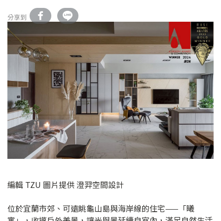
分享到
編輯 TZU 圖片提供 澄羿空間設計
位於宜蘭市郊、可遠眺龜山島與海岸線的住宅——「曦
寓」，收攏戶外美景，讓光與景延續自室內，滿足自然生活