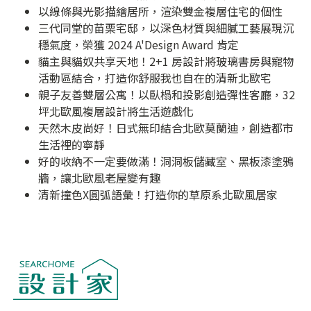
以線條與光影描繪居所，渲染雙金複層住宅的個性
三代同堂的苗栗宅邸，以深色材質與細膩工藝展現沉
穩氣度，榮獲 2024 A'Design Award 肯定
貓主與貓奴共享天地！2+1 房設計將玻璃書房與寵物
活動區結合，打造你舒服我也自在的清新北歐宅
親子友善雙層公寓！以臥榻和投影創造彈性客廳，32
坪北歐風複層設計將生活遊戲化
天然木皮尚好！日式無印結合北歐莫蘭迪，創造都市
生活裡的寧靜
好的收納不一定要做滿！洞洞板儲藏室、黑板漆塗鴉
牆，讓北歐風老屋變有趣
清新撞色X圓弧語彙！打造你的草原系北歐風居家