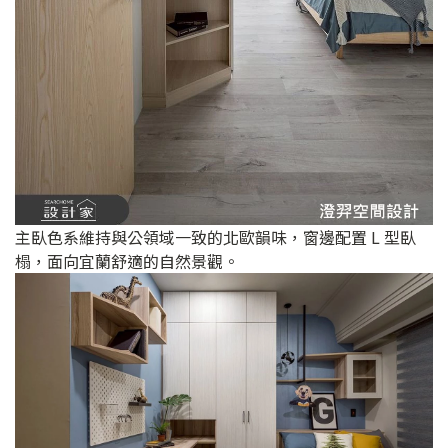
主臥色系維持與公領域一致的北歐韻味，窗邊配置 L 型臥
榻，面向宜蘭舒適的自然景觀。