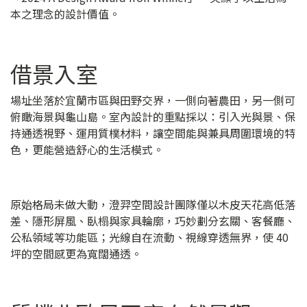
本之理念的設計價值。
借景入室
場址坐落於宜蘭市區與田野交界，一側向著農田，另一側可
俯瞰海景與龜山島。室內設計的重點採以：引入光與景、保
持通透視野、運用質樸材料，讓空間能與兼具周圍環境的特
色，更能營造舒心的生活模式。
原始格局未做大動，澄羿空間設計團隊僅以木皮天花高低落
差、隱形屏風、臥榻與家具輪廓，巧妙劃分玄關、客餐廳、
公私領域等功能區；光線自在流動、視線穿透無界，使 40
坪的空間感更為寬闊通透。