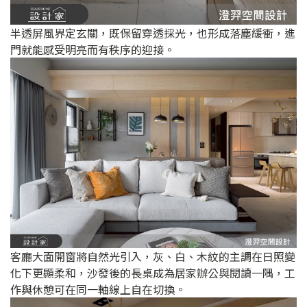
半透屏風界定玄關，既保留穿透採光，也形成落塵緩衝，進
門就能感受明亮而有秩序的迎接。
客廳大面開窗將自然光引入，灰、白、木紋的主調在日照變
化下更顯柔和，沙發後的長桌成為居家辦公與閱讀一隅，工
作與休憩可在同一軸線上自在切換。