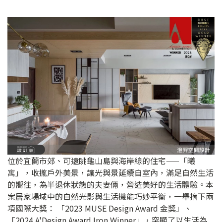
位於宜蘭市郊、可遠眺龜山島與海岸線的住宅——「曦
寓」，收攏戶外美景，讓光與景延續自室內，滿足自然生活
的嚮往，為半退休狀態的夫妻倆，營造美好的生活體驗。本
案居家場域中的自然光影與生活機能巧妙平衡，一舉摘下兩
項國際大獎： 「2023 MUSE Design Award 金獎」、
「2024 A'Design Award Iron Winner」，突顯了以生活為