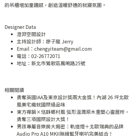
的吊櫃增加童趣感，創造溫暖舒適的就寢氛圍。
Designer Data
澄羿空間設計
主持設計師：廖子龍 Jerry
Email：
chengyiteam@gmail.com
電話：02-26772071
地址：
新北市鶯歌區鳳鳴路25號
相關閱讀
勇奪英國IAA及東京設計獎兩大金獎！內湖 26 坪北歐
風美宅織就國際級品味
東方禪韻×恬靜鄉村風 弧形溫潤原木重塑心靈居所，
勇奪三項國際設計大獎！
男孩專屬音樂房大揭密｜軌道燈＋北歐瑞典的品牌
Audio Pro A10 MKII無線藍牙喇叭完美結合！