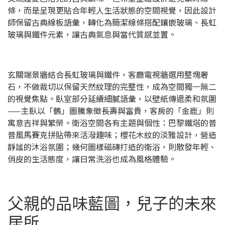
條，而是呈現更貼合年輕人生活狀態的空間視覺，因此設計
師保留古典線板語彙，轉化為簡潔線條搭配鑲嵌玻璃、長虹
玻璃與鐵件元素，讓古典氣息與當代質感並置。
玄關端景牆結合長虹玻璃與鐵件，客廳電視牆選用整塊奢
石，不做裁切以保留天然紋理的完整性，成為空間獨一無二
的視覺焦點。臥室部分延續細膩語彙，以壁紙傳遞柔和氛圍
——主臥以「鶴」圖騰象徵長壽與富貴，客房的「金鹿」則
寓意吉祥與繁榮。衛浴空間各有主題與個性：巴黎鐵塔的普
普風馬賽克拼貼帶來活潑趣味；櫻花木紋的淡雅設計，營造
靜謐的沐浴氛圍；幾何圖樣磁磚打造的衛浴，則散發年輕、
俏皮的生活態度，讓日常洗浴也成為風格體驗。
父親的品味藍圖，兒子的未來
居所