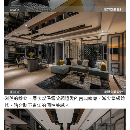
俐落的線條、層次感保留父親鍾愛的古典輪廓，減少繁縟線
條，貼合時下青年的個性美感。