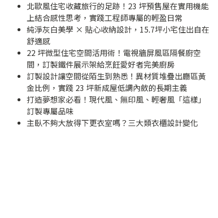
北歐風住宅收藏旅行的足跡！23 坪預售屋在實用機能
上結合感性思考，實踐工程師專屬的輕盈日常
純淨灰白美學 × 貼心收納設計，15.7坪小宅住出自在
舒適感
22 坪微型住宅空間活用術！電視牆屏風區隔餐廚空
間，訂製鐵件展示架給烹飪愛好者完美廚房
訂製設計讓空間從陌生到熟悉！異材質堆疊出廳區黃
金比例，實踐 23 坪新成屋低調內斂的長期主義
打造夢想家必看！現代風、無印風、輕奢風「這樣」
訂製專屬品味
主臥不夠大放得下更衣室嗎？三大類衣櫃設計變化
型，比獨立更衣間有儀式感卻不佔空間！
Make life simple！隔間清透化讓 43 坪中古屋找到居
住本質
在窗邊吧台遠眺窗外美景！用綠建材構築夢想中的輕
奢華宅邸
讓玻璃隔間變有型的秘密！長虹玻璃打造拉門、屏風
與收納櫃，讓居家設計自帶美顏濾鏡