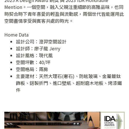
Mention。一個空間，融入父親注重細節的高雅品味，也同
時契合時下青年喜愛的輕盈與流動感，兩個世代皆能運用此
空間盡情享受與賓客共處的時光。
Home Data
設計公司：
澄羿空間設計
設計師：廖子龍 Jerry
設計風格：現代風
空間坪數：40/坪
空間格局：兩房
主要建材：天然大理石(奢石)、防眩玻璃、金屬鍍鈦
飾板、鋁製折門、進口壁紙、超耐磨木地板、烤漆鐵
件