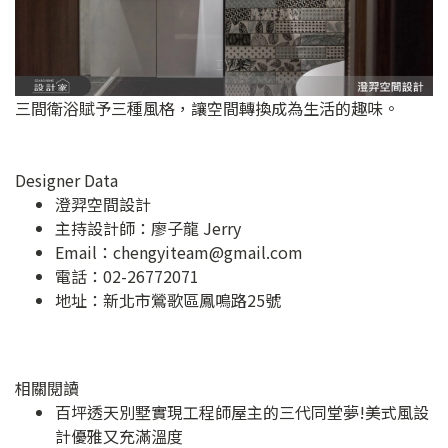
三間衛浴賦予三種風格，讓空間轉換成為生活的趣味。
Designer Data
澄羿空間設計
主持設計師：廖子龍 Jerry
Email：
chengyiteam@gmail.com
電話：02-26772071
地址：
新北市鶯歌區鳳鳴路25號
相關閱讀
百坪透天別墅實現工程師屋主的三代同堂夢!美式風設
計優雅又充滿溫度