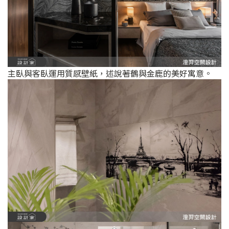
主臥與客臥運用質感壁紙，述說著鶴與金鹿的美好寓意。