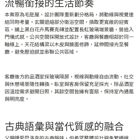
流暢銜接的生活節奏
本案原為毛胚屋，設計團隊重新劃分格局，將動線與視覺連
結同時考量。玄關退縮部分衛浴空間，換取更寬敞的迎賓
區，鋪上黑白花卉馬賽克磚並配置長虹玻璃端景牆，營造入
門儀式感。公共空間採開放式設計，客廳與餐廳相鄰於同一
軸線上，天花結構梁以木皮與鏡面修飾，延伸間接光至餐
廳，避免壓迫感並串聯公共區域。
客廳後方的品酒室採玻璃隔屏，視線與動線自由流動，社交
與休憩場景隨性轉換。臥室與客房保留充足採光，除品酒室
因溫控需求避開日照，其餘空間皆擁有窗扇，保持室內通風
與明亮度。
古典語彙與當代質感的融合
父親鍾愛巴洛克的古典韻味，但希望整體設計避免繁縟線