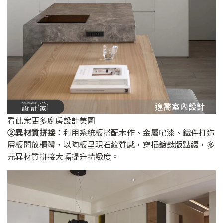
看此案更多廚房設計美圖
➁異材質拼接：
利用系統板搭配木作、金屬噴漆、鐵件打造
層板開放櫃體，以陶板呈現石紋質感，穿插鍍鈦版點綴，多
元異材質拼接大幅提升精緻度。