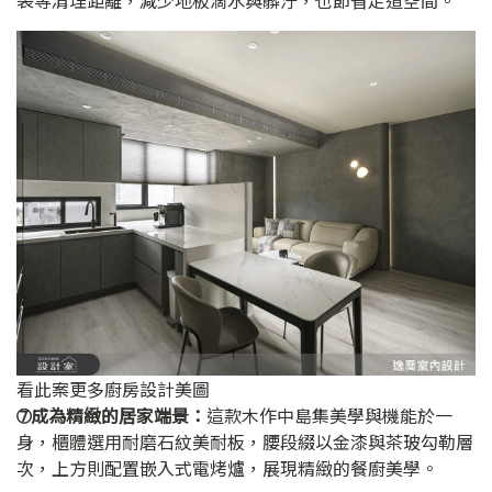
袋等清理距離，減少地板滴水與髒汙，也節省走道空間。
看此案更多廚房設計美圖
➆成為精緻的居家端景：
這款木作中島集美學與機能於一
身，櫃體選用耐磨石紋美耐板，腰段綴以金漆與茶玻勾勒層
次，上方則配置嵌入式電烤爐，展現精緻的餐廚美學。