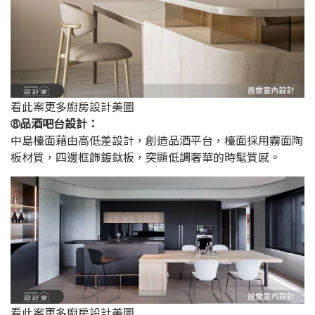
看此案更多廚房設計美圖
➇品酒吧台設計：
中島檯面藉由高低差設計，創造品酒平台，檯面採用霧面陶
板材質，四邊框飾鍍鈦板，突顯低調奢華的時髦質感。
看此案更多廚房設計美圖