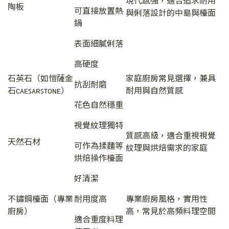
陶板
可直接放置熱
與俐落設計的中島與檯面
鍋
表面細膩俐落
高硬度
石英石（如愷薩金
家庭廚房常見選擇，兼具
抗刮耐磨
石ᴄᴀᴇꜱᴀʀꜱᴛᴏɴᴇ）
耐用與自然質感
花色自然穩重
視覺紋理獨特
質感高級，適合重視視覺
天然石材
可作為揉麵等
紋理與烘焙需求的家庭
烘焙操作檯面
好清潔
不鏽鋼檯面（專業
耐用度高
專業廚房風格，實用性
廚房）
高，常見於高頻料理空間
適合重度料理