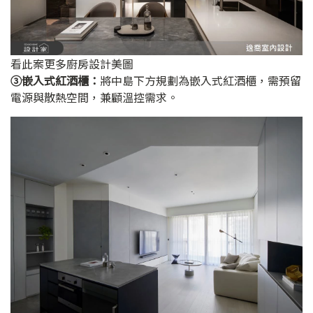
看此案更多廚房設計美圖
➂嵌入式紅酒櫃：
將中島下方規劃為嵌入式紅酒櫃，需預留
電源與散熱空間，兼顧溫控需求。