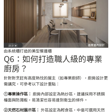
由系統櫃打造的美型餐邊櫃
Q6：如何打造職人級的專業
廚房？
針對對烹飪有高度熱忱的屋主（如專業廚師），廚房設計更
需講究，可參考以下設計重點：
➀專業操作區：
廚房內部設定為熱炒區，建議採用不銹鋼
檯面與防濺板，易清潔也容易達到衛生的條件。
➁天然石材展示區：
外區設定為輕食區，中島可選用天然