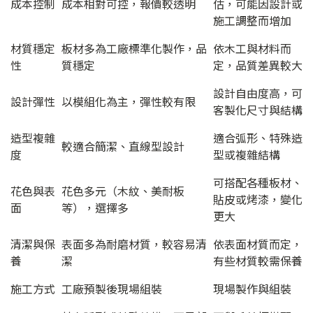
成本控制
成本相對可控，報價較透明
估，可能因設計或
施工調整而增加
材質穩定
板材多為工廠標準化製作，品
依木工與材料而
性
質穩定
定，品質差異較大
設計自由度高，可
設計彈性
以模組化為主，彈性較有限
客製化尺寸與結構
造型複雜
適合弧形、特殊造
較適合簡潔、直線型設計
度
型或複雜結構
可搭配各種板材、
花色與表
花色多元（木紋、美耐板
貼皮或烤漆，變化
面
等），選擇多
更大
清潔與保
表面多為耐磨材質，較容易清
依表面材質而定，
養
潔
有些材質較需保養
施工方式
工廠預製後現場組裝
現場製作與組裝