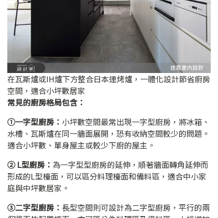
在瓦斯爐或IH爐下方整合日本連烤爐，一體化設計節省廚房
空間，適合小坪數居家
常見的廚房格局包含：
➀一字型廚房：
小坪數空間最常出現一字型廚房，將冰箱、
水槽、瓦斯爐在同一牆面展開，恐有收納空間較少的問題。
適合小坪數、單身屋主或較少下廚的屋主。
➁ L型廚房：
為一字型型廚房的延伸，順著牆面轉角延伸而
形成的L型檯面，可以區分料理檯面和備料區，適合中小家
庭與中坪數居家。
➂二字型廚房：
長型空間則可設計為二字型廚房，平行的兩