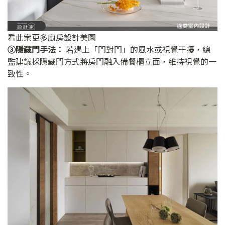
看此案更多廚房設計美圖
➂隱藏門手法：
若遇上「門對門」的風水或視覺干擾，總
監建議採隱藏門方式將房門融入備餐櫃立面，維持視覺的一
致性。