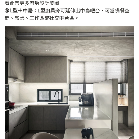
看此案更多廚房設計美圖
➄ L型＋中島：
L型廚具旁可延伸出中島吧台，可當備餐空
間、餐桌、工作區或社交吧台區。