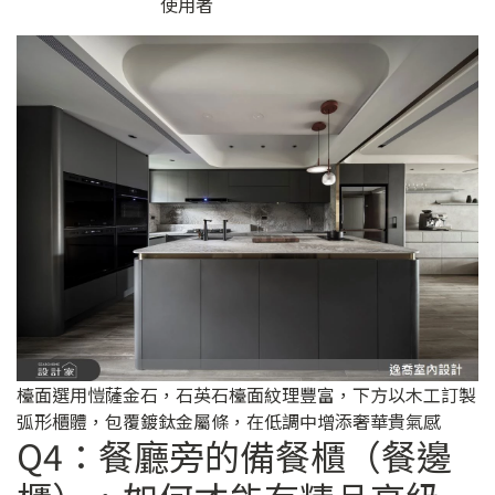
使用者
檯面選用愷薩金石，石英石檯面紋理豐富，下方以木工訂製
弧形櫃體，包覆鍍鈦金屬條，在低調中增添奢華貴氣感
Q4：餐廳旁的備餐櫃（餐邊