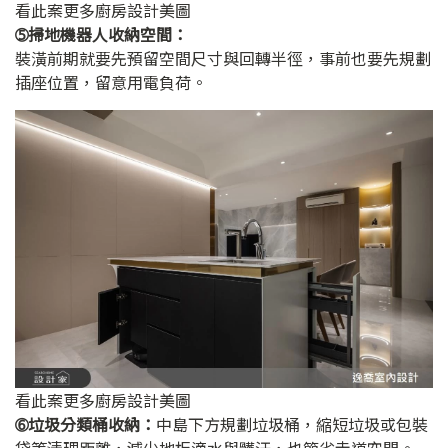
看此案更多廚房設計美圖
➄掃地機器人收納空間：
裝潢前期就要先預留空間尺寸與回轉半徑，事前也要先規劃
插座位置，留意用電負荷。
看此案更多廚房設計美圖
➅垃圾分類桶收納：
中島下方規劃垃圾桶，縮短垃圾或包裝