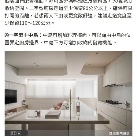
個牆面皆配置檯面，亦可區分為料理區及備料區，大幅增加
收納空間。二字型廚房走道至少保留80公分以上，確保廚具
打開的距離，若想兩人下廚或更寬敞舒適，建議走道寬度至
少保留110～120公分。
➃一字型＋中島：
中島可增加料理檯面，可以藉由中島的位
置界定廚房邊界，中島下方可增加收納的儲藏機能。