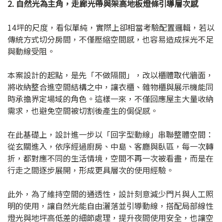
2. 自然光為主角，走廊光帶與架高地板燈條引導層次感
14坪的尺度，看似單純，實際上卻相當考驗配置邏輯，若以
傳統方式切分房間，不僅壓縮空間感，也容易造成採光不足
與動線受阻。
本案設計的起點，是先「不做隔間」，改以櫃體取代牆面，
將收納整合進空間結構之中，讓衣櫃、雜物櫃與展示機能同
時承擔界定場域的角色。這樣一來，不僅回應屋主大量收納
需求，也避免空間被切割後產生的侷促感。
在此基礎上，設計進一步以「回字型動線」串聯整體空間：
從玄關進入，依序經過廚房、中島、客廳與臥區，每一次轉
折，都對應不同的生活情境，空間不再一次被看盡，而是在
行走之間逐步展開，形成更具層次的使用經驗。
此外，為了維持空間的通透性，設計刻意減少門片與人工照
明的使用，讓自然光能自由灑落並引導動線，搭配局部線性
燈光與地坪高低差的細節處理，提升夜間使用安全，也讓空