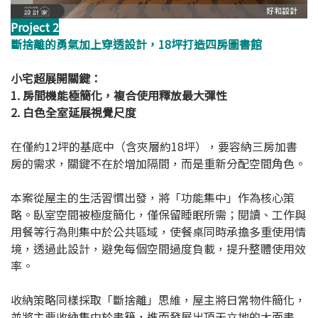
Project 2
斷捨離的勇氣加上穿透設計，18坪打造四房圖書館
小宅超展開關鍵：
1. 房間機能極簡化，複合使用釋放最大彈性
2. 白色全室延展視覺尺度
在僅約12坪的基底中（含夾層約18坪），要容納三房加書
房的需求，關鍵不在於增加隔間，而是重新分配空間角色。
本案從屋主的生活習慣出發，將「功能集中」作為核心策
略。臥室空間被極度簡化，僅保留睡眠所需；閱讀、工作與
用餐等行為則集中於公共區域，使餐桌同時承擔多重使用情
境，透過此設計，避免每個空間過度負載，提升整體使用效
率。
收納策略同樣採取「斷捨離」思維，屋主將日常物件簡化，
並將主要收納集中於書籍，進而發展出頂天立地的大面書