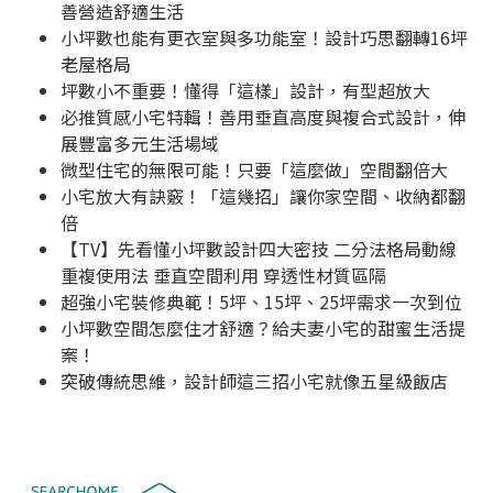
善營造舒適生活
小坪數也能有更衣室與多功能室！設計巧思翻轉16坪
老屋格局
坪數小不重要！懂得「這樣」設計，有型超放大
必推質感小宅特輯！善用垂直高度與複合式設計，伸
展豐富多元生活場域
微型住宅的無限可能！只要「這麼做」空間翻倍大
小宅放大有訣竅！「這幾招」讓你家空間、收納都翻
倍
【TV】先看懂小坪數設計四大密技 二分法格局動線
重複使用法 垂直空間利用 穿透性材質區隔
超強小宅裝修典範！5坪、15坪、25坪需求一次到位
小坪數空間怎麼住才舒適？給夫妻小宅的甜蜜生活提
案！
突破傳統思維，設計師這三招小宅就像五星級飯店