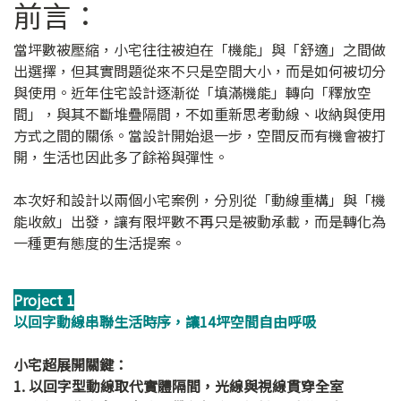
前言：
當坪數被壓縮，小宅往往被迫在「機能」與「舒適」之間做
出選擇，但其實問題從來不只是空間大小，而是如何被切分
與使用。近年住宅設計逐漸從「填滿機能」轉向「釋放空
間」，與其不斷堆疊隔間，不如重新思考動線、收納與使用
方式之間的關係。當設計開始退一步，空間反而有機會被打
開，生活也因此多了餘裕與彈性。
本次好和設計以兩個小宅案例，分別從「動線重構」與「機
能收斂」出發，讓有限坪數不再只是被動承載，而是轉化為
一種更有態度的生活提案。
Project 1
以回字動線串聯生活時序，讓14坪空間自由呼吸
小宅超展開關鍵：
1. 以回字型動線取代實體隔間，光線與視線貫穿全室