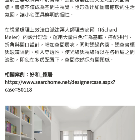
牆。書牆不僅成為空間主視覺，也形塑出如圖書館般的生活
氛圍，讓小宅更具鮮明的個性。
在視覺處理上效法白派建築大師理查麥爾（Richard
Meier）的設計理念，運用大量白色作為基底，搭配拱門、
折角與開口設計，增加空間層次，同時透過內窗、透空書櫃
與玻璃隔間，引入穿透性，使光線與視線得以在各區域之間
流動，即使在多房配置下，空間依然保有開闊感。
相關案例：好和_懷居
https://www.searchome.net/designercase.aspx?
case=50118