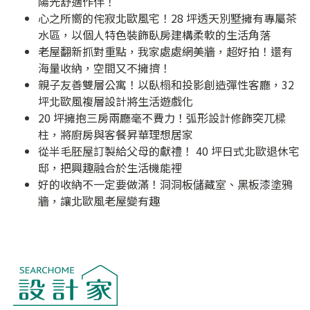
陽光舒適作伴！
心之所嚮的侘寂北歐風宅！28 坪透天別墅擁有專屬茶
水區，以個人特色裝飾臥房建構柔軟的生活角落
老屋翻新抓對重點，我家處處網美牆，超好拍！還有
海量收納，空間又不擁擠！
親子友善雙層公寓！以臥榻和投影創造彈性客廳，32
坪北歐風複層設計將生活遊戲化
20 坪擁抱三房兩廳毫不費力！弧形設計修飾突兀樑
柱，將廚房與客餐昇華理想居家
從半毛胚屋訂製給父母的獻禮！ 40 坪日式北歐退休宅
邸，把興趣融合於生活機能裡
好的收納不一定要做滿！洞洞板儲藏室、黑板漆塗鴉
牆，讓北歐風老屋變有趣