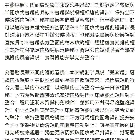
主牆呼應；凹面處點綴三盞玫瑰金吊燈，巧妙界定了餐廳與
半開放式書房的界線。書房與備餐櫃相連的設計，保持坐下
時通透的視野，能在書房空間看見客餐區，但半牆高度正好
可以遮蔽書桌雜物提升空間隱私。半開放式書房側邊設計長
虹玻璃屏風不僅提升辦公時隱私，也能避免書房與廚房視線
直接貫穿。書房後方整面的柚木收納櫃，透過虛實交錯的櫃
型設計提供充足的收納展示機能。窗戶旁的矮櫃隱藏全熱交
換機的風管設備，實踐機能美學完美整合。
為體貼長輩不同的睡眠習慣，本案規劃了具備「雙套房」邏
輯的私領域。主臥室考量到長輩的照護需求，進門處規劃符
合人體工學的茶水櫃，以細膩的工法整合一旁一日衣櫃機
能，下方預留擺放待清洗衣物的收納區。床頭牆不規則線性
整合，選用溫潤木質與俐落鐵件，並採用不對稱吊燈壁燈設
計，強化不規則美學設計。床尾電視牆同樣以柚木結合立面
特殊漆，維持整體風格調性。下方電視櫃倒圓角設計提升安
全性。並將獨立衛浴規劃在順暢的動線上，讓長輩在房內即
可完成梳修起居。獨立更衣間採取開放式吊掛設計，搭配層
板下鑲嵌的燈帶照明，讓年長屋主在取物時更佳取物便利，