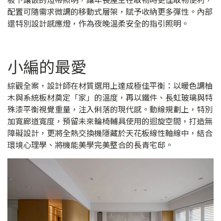
配置可隨需求微調的移動式層架，賦予收納更多彈性。內部
還特別設計感應燈，作為夜晚溫柔安全的指引照明。
小編的最愛
綜觀全案，設計師在材質選用上達成極佳平衡：以暖色調柚
木與系統板材奠定「家」的溫度，再以鐵件、長虹玻璃與特
殊漆平衡視覺重量，注入俐落的現代感。動線規劃上，特別
加寬廊道寬度，預留未來輪椅輔具使用的迴旋空間，打造無
障礙設計，更將全熱交換機隱藏於天花板線性軸線中，結合
環境心理學、將機能美學完美整合的長青宅邸。