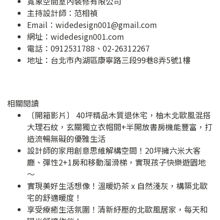
寬象空間室內裝修有限公司
主持設計師：范相禎
Email：
widedesign001@gmail.com
網址：
widedesign001.com
電話：0912531788、02-26312267
地址：
台北市內湖區康寧路三段99巷8弄5號1樓
相關閱讀
〔開箱影片〕 40坪精品木質退休宅，柚木北歐風混搭
大理石紋，玄關獨立衣帽間+半開放書房機能豐富，打
造流暢無礙的優雅生活
設計師的家用創意思維解構空間！20坪擁六米大客
廳、彈性2+1房和移動溜滑梯，實現孩子快樂遊園地
～
實現美好生活想像！溫暖奶茶 x 自然淺灰，構築北歐
宅的舒適暖度！
享受療癒生活氛圍！清新紓壓的北歐風居家，每天和