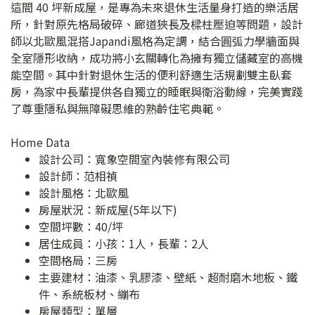
這間 40 坪新成屋，是專為未來退休生活量身打造的樂活居
所，針對原先格局破碎、廊道狹長及樑柱壓迫等問題，設計
師以北歐風混搭Japandi風格為定調，結合圓弧力學牆面與
全室隱形收納，成功將小玄關轉化為擁有獨立儲藏室的高機
能空間。其中針對退休生活的便利舒適生活規劃雙主臥套
房，為家中長輩提供各自獨立的睡眠與衛浴動線，完美實踐
了尊重隱私與無障礙思維的熟齡住宅典範。
Home Data
設計公司：
寬象空間室內裝修有限公司
設計師：范相禎
設計風格：北歐風
房屋狀況：新成屋(5年以下)
空間坪數：40/坪
居住成員：小孩：1人，長輩：2人
空間格局：三房
主要建材：油漆、乳膠漆、壁紙、超耐磨木地板、鐵
件、系統板材、繃布
房屋類型：單層