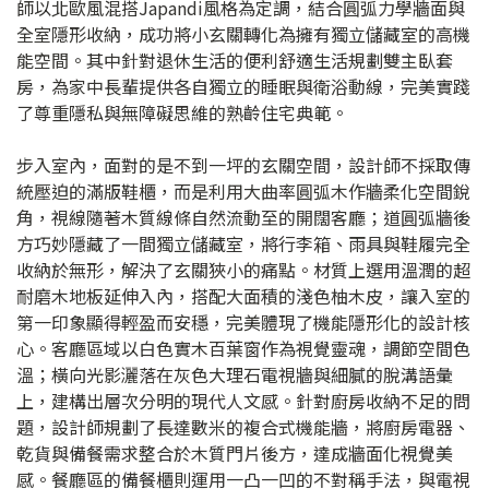
師以北歐風混搭Japandi風格為定調，結合圓弧力學牆面與
全室隱形收納，成功將小玄關轉化為擁有獨立儲藏室的高機
能空間。其中針對退休生活的便利舒適生活規劃雙主臥套
房，為家中長輩提供各自獨立的睡眠與衛浴動線，完美實踐
了尊重隱私與無障礙思維的熟齡住宅典範。
步入室內，面對的是不到一坪的玄關空間，設計師不採取傳
統壓迫的滿版鞋櫃，而是利用大曲率圓弧木作牆柔化空間銳
角，視線隨著木質線條自然流動至的開闊客廳；道圓弧牆後
方巧妙隱藏了一間獨立儲藏室，將行李箱、雨具與鞋履完全
收納於無形，解決了玄關狹小的痛點。材質上選用溫潤的超
耐磨木地板延伸入內，搭配大面積的淺色柚木皮，讓入室的
第一印象顯得輕盈而安穩，完美體現了機能隱形化的設計核
心。客廳區域以白色實木百葉窗作為視覺靈魂，調節空間色
溫；橫向光影灑落在灰色大理石電視牆與細膩的脫溝語彙
上，建構出層次分明的現代人文感。針對廚房收納不足的問
題，設計師規劃了長達數米的複合式機能牆，將廚房電器、
乾貨與備餐需求整合於木質門片後方，達成牆面化視覺美
感。餐廳區的備餐櫃則運用一凸一凹的不對稱手法，與電視