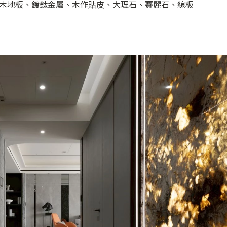
木地板、鍍鈦金屬、木作貼皮、大理石、賽麗石、線板