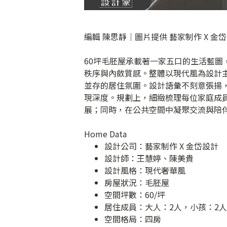
編輯 陳思靜｜圖片提供 藝家制作 X 金
60坪毛胚屋承載著一家五口的生活藍
秩序與內斂質感。整體以現代風為設計
並存的居住氛圍。設計語彙不刻意張揚
現深度。規劃上，細緻梳理每位家庭成
展；同時，在公共空間中凝聚交流與陪
Home Data
設計公司：
藝家制作 X 金岱設計
設計師：王慧婷、陳美貴
設計風格：現代奢華風
房屋狀況：毛胚屋
空間坪數：60/坪
居住成員：大人：2人，小孩：2人
空間格局：四房