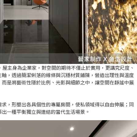
圖，屋主身為企業家，對空間的期待不僅止於實用，更講究尺度、
主軸，透過簡潔俐落的線條與沉穩材質鋪陳，營造出理性與溫度
，而是將藝術性隱於比例、光影與細節之中，讓空間在靜謐中展
需求，形塑出各具個性的專屬房間，使私領域得以自由伸展；同
築出一種平衡獨立與連結的當代生活場景。