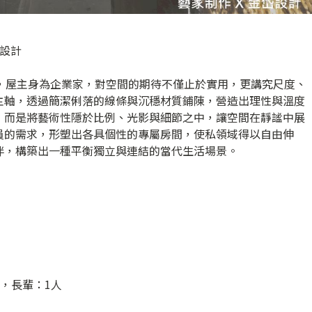
岱設計
圖，屋主身為企業家，對空間的期待不僅止於實用，更講究尺度、
主軸，透過簡潔俐落的線條與沉穩材質鋪陳，營造出理性與溫度
，而是將藝術性隱於比例、光影與細節之中，讓空間在靜謐中展
員的需求，形塑出各具個性的專屬房間，使私領域得以自由伸
伴，構築出一種平衡獨立與連結的當代生活場景。
，長輩：1人