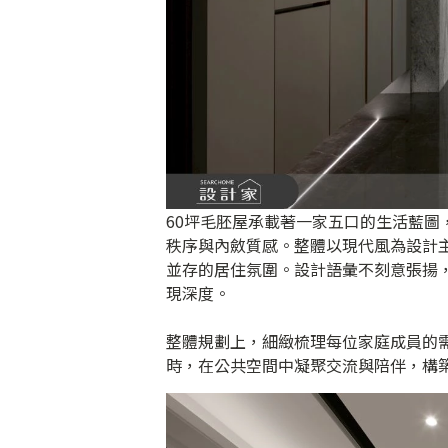
60坪毛胚屋承載著一家五口的生活藍
秩序與內斂質感。整體以現代風為設計
並存的居住氛圍。設計語彙不刻意張揚
現深度。
整體規劃上，細緻梳理每位家庭成員的
時，在公共空間中凝聚交流與陪伴，構