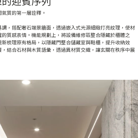
陳的迎賓序列
間氣質的第一層詮釋。
基調，搭配奢石端景牆面，透過嵌入式光源細緻打亮紋理，使材
確的質感表情。機能規劃上，將設備維修區整合隱藏於櫃體之
重新梳理原有格局，以隱藏門整合儲藏室與鞋櫃，提升收納效
覆，結合石材與木質語彙，透過異材質交織，讓玄關在秩序中展