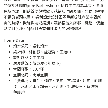
間位於桃園的pure Barbershop，便以工業風為基底，透過
黑灰色調、俐落線條與裸露天花鋪陳空間表情，勾勒出率性
不羈的街頭氛圍。 睿利設計設計團隊重新梳理商業空間所
需的動線、機能與場域識別，讓顧客從入店那一刻起，便能
感受到沉穩、帥氣且帶有個性張力的理容體驗。
Home Data
設計公司：
睿利設計
設計師：林佑叡、盧冠鈞、王煜中
設計風格：工業風
房屋狀況：新成屋(5年以下)
空間坪數：30.7坪
空間格局：商業空間
主要建材：鐵件、烤漆、噴漆、不鏽鋼、油漆、乳膠
漆、水泥／水泥粉光、水泥漆、系統板材、軌道燈、
薄膜燈