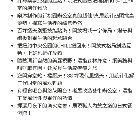
探尋築夢旅程的起點，沉浸式體驗沄閣制作15坪工作
室的創作物語
樂沐制作的新桃園辦公室真的超仙!夾層設計凸顯挑高
優勢，描寫生活裡的綠意盎然
百坪透天別墅技能點滿！開放場域一字佈局，燈帶與
線板刻畫生活的起承轉合
把紐約中央公園的CHILL搬回來！開放式格局創造互
動，上班也能好放鬆
體驗清新自然的美麗視野！混搭森林綠意、網美牆與
咖啡廳氛圍，延展具生活感療癒之旅
避開穿堂煞、樑壓床！88 坪現代風透天，用設計化解
三代同堂的風水難題
有輕食吧台與悠哉陽台！老屋改造藝術辦公室，混搭
工業風個性與畫作的熱情
揮灑月夜下的漁火意象，展現職人內斂之道的日式餐
酒館！