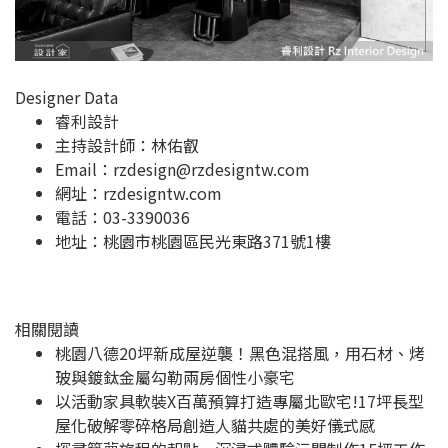
Designer Data
睿利設計
主持設計師：林佑叡
Email：
rzdesign@rzdesigntw.com
網址：
rzdesigntw.com
電話：03-3390036
地址：
桃園市桃園區民光東路371號1樓
相關閱讀
桃園八德20坪新成屋逆襲！黑色混搭風，用石材、烤
玻與鍍鈦金屬勾勒兩房個性小豪宅
以活動家具軟裝X百萬預算打造專屬北歐宅!17坪長型
屋化破解零碎格局創造人貓共處的美好儀式感