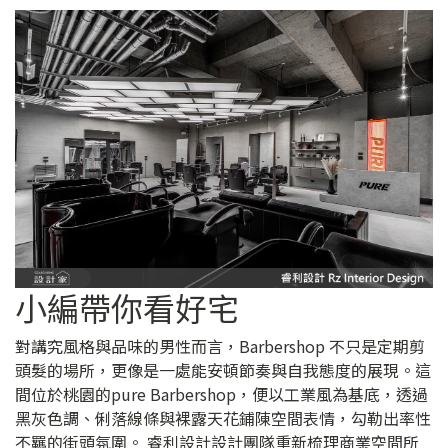
小編帶你看好宅
對講究風格與品味的男性而言，Barbershop 不只是定期剪
頭髮的場所，更像是一處能安頓節奏與自我態度的展現。這
間位於桃園的pure Barbershop，便以工業風為基底，透過
黑灰色調、俐落線條與裸露天花鋪陳空間表情，勾勒出率性
不羈的街頭氛圍。 睿利設計設計團隊重新梳理商業空間所