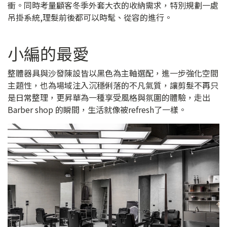
衝。同時考量顧客冬季外套大衣的收納需求，特別規劃一處
吊掛系統,理髮前後都可以時髦、從容的進行。
小編的最愛
整體器具與沙發陳設皆以黑色為主軸選配，進一步強化空間
主題性，也為場域注入沉穩俐落的不凡氣質，讓剪髮不再只
是日常整理，更昇華為一種享受風格與氛圍的體驗，走出
Barber shop 的瞬間，生活就像被refresh了一樣。