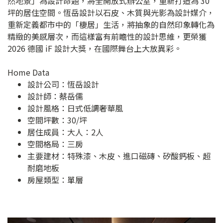
然地景」為設計命題，將全開放式辦公室，重新打造為 30
坪的居住空間。恆岳設計以石皮、木質與光影為設計媒介，
重新定義都市中的「棲居」生活，將抽象的自然印象轉化為
精緻的美感層次，而這樣富有前瞻性的設計思維，更榮獲
2026 德國 iF 設計大獎，在國際舞台上大放異彩。
Home Data
設計公司：
恆岳設計
設計師：蔡岳儒
設計風格：日式低調奢華風
空間坪數：30/坪
居住成員：大人：2人
空間格局：三房
主要建材：特殊漆、木皮、進口磁磚、矽酸鈣板、超
耐磨地板
房屋類型：單層