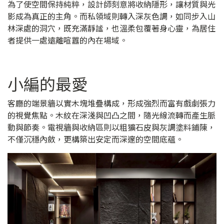
為了使空間保持純粹，設計師刻意將收納隱形，讓材質與光
影成為真正的主角。而私領域則轉入深灰色調，如同步入山
林深處的洞穴，既充滿靜謐，也溫柔包覆著身心靈，為居住
者提供一處遠離喧囂的內在場域。
小編的最愛
客廳的端景牆以實木塊堆疊構成，形成強烈而富有戲劇張力
的視覺焦點。木紋在深淺與凹凸之間，隨光線流轉而產生脈
動與節奏。電視牆與收納區則以粗獷石皮與灰調塗料鋪陳，
不僅沉穩內斂，更構築出安定而深邃的空間底蘊。