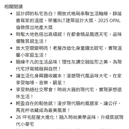
相關閱讀
設計師的私宅告白！開放式格局串聯生活軸線，靜謐
書寫家的溫度，榮獲BLT建築設計大獎、2025 OPAL
倫敦傑出地產大獎
時髦大地色搭出高級感！在都會精品風透天宅，品味
優雅質感生活！
放大空間變明亮！老屋改造化身童趣北歐宅，實現溫
馨小家庭生活！
簡練不凡的生活品味！理性灰調交融弧形之美，為現
代宅抒寫精緻與自然！
讓生活化身興趣收藏本！漫遊現代風品味大宅，在家
享受咖啡、音樂、觀星！
享受熱絡社交聚會！時尚大器的現代宅，實現夢想退
休生活！
輕盈自在的鬆弛感！漫步現代簡約風居家，讓公仔、
馬克杯收藏成為最美風景！
26 坪毛胚屋大進化！融入時尚美學品味，升級質感現
代小豪宅