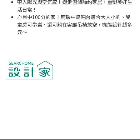
帶入陽光與空氣感！遊走溫潤簡約家居，重塑美好生
活日常！
心目中100分的家！廚房中島吧台適合大人小酌、兒
童房可攀岩、還可躺在客廳吊椅放空，機能設計超多
元～