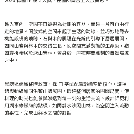
進入室內，空間不再被視為封閉的容器，而是一片可自由行
走的地景。開放式的空間串起了生活的動線，並巧妙地隱去
機能設備的痕跡，石與木的肌理在光線的引導下層層展開，
如同山岩與林木的交錯生長，使空間充滿動態的生命感，猶
如穿梭棲居於深山岩林，置身於一座被時間雕刻的自然場域
之中。
餐廚區延續整體敘事，採 ㄇ 字型配置環繞空間核心，讓視
線與動線如同沿著山勢展開。環繞整個居家的開闊尺度，使
料理的時光也能參與滲透到每一刻的生活交流。設計師更利
用湖水綠磁磚的點綴，如同靜水映照山林，為空間注入流動
的柔性，完成山與水之間的對話