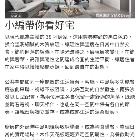
小編帶你看好宅
以現代風為主軸的 38 坪居家，運用經典時尚的黑白色彩，
揉合溫潤細膩的木質紋理，讓理性與溫度在日常中自然交
會。簡約俐落的線條，在陽光流轉之下展現層次變化，在簡
約與奢華、高雅與隨性之間達成合宜的生活平衡，讓居住者
在家中得以慢慢鬆開步調，回到最自在的狀態。
公共空間如同一座開放的生活舞台，客廳、中島與多功能餐
廳彼此串聯，視線不被阻隔，允許互動的自然發生。兩張沙
發以 L 型配置，為兩位屋主各自保留一處舒適的角落，既能
並肩看電視、聊天相伴，也能在同一空間中保有各自的節
奏，讓親密與獨立並存，成為成熟生活的溫柔默契。
廚房向外延伸中島吧檯與收納櫃體，成為輕食備餐、整理日
常的實用場域。木作天花板輕輕界定空間屬性，為餐飲時光