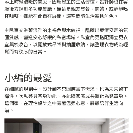
添上時髦溫暖的質感。因應屋主的生活習慣，設計師也在客
廳後方規劃多功能餐廳，無論是親友聚餐、閱讀，或靜靜喝
杯咖啡，都能在此自在展開，讓空間隨生活轉換角色。
主臥室交融著溫雅的米褐色與木紋裡，醞釀出療癒安定的氛
圍質感，營造安心舒眠的私密場域。臥室內更搭配獨立更衣
室與梳妝台，以開放式吊架與抽屜收納，讓整理衣物成為輕
鬆而有秩序的日常。
小編的最愛
在細膩的規劃中，設計師不只回應當下需求，也為未來留下
彈性。次臥兼具客房功能，亦能隨家庭成長轉化為兒童房。
這個家，在理性設計之中藏著溫柔心意，靜靜陪伴生活向
前。