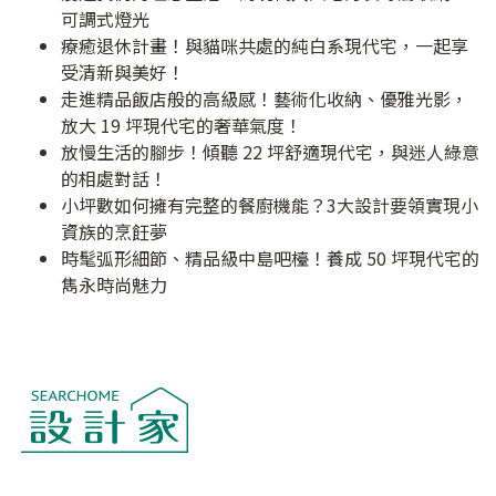
可調式燈光
療癒退休計畫！與貓咪共處的純白系現代宅，一起享
受清新與美好！
走進精品飯店般的高級感！藝術化收納、優雅光影，
放大 19 坪現代宅的奢華氣度！
放慢生活的腳步！傾聽 22 坪舒適現代宅，與迷人綠意
的相處對話！
小坪數如何擁有完整的餐廚機能？3大設計要領實現小
資族的烹飪夢
時髦弧形細節、精品級中島吧檯！養成 50 坪現代宅的
雋永時尚魅力