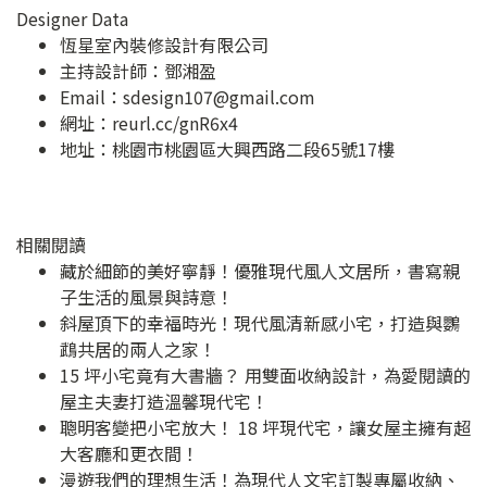
Designer Data
恆星室內裝修設計有限公司
主持設計師：鄧湘盈
Email：
sdesign107@gmail.com
網址：
reurl.cc/gnR6x4
地址：
桃園市桃園區大興西路二段65號17樓
相關閱讀
藏於細節的美好寧靜！優雅現代風人文居所，書寫親
子生活的風景與詩意！
斜屋頂下的幸福時光！現代風清新感小宅，打造與鸚
鵡共居的兩人之家！
15 坪小宅竟有大書牆？ 用雙面收納設計，為愛閱讀的
屋主夫妻打造溫馨現代宅！
聰明客變把小宅放大！ 18 坪現代宅，讓女屋主擁有超
大客廳和更衣間！
漫遊我們的理想生活！為現代人文宅訂製專屬收納、