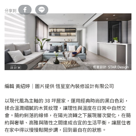
分享到
編輯 黃紹婷｜圖片提供 恆星室內裝修設計有限公司
以現代風為主軸的 38 坪居家，運用經典時尚的黑白色彩，
揉合溫潤細膩的木質紋理，讓理性與溫度在日常中自然交
會。簡約俐落的線條，在陽光流轉之下展現層次變化，在簡
約與奢華、高雅與隨性之間達成合宜的生活平衡，讓居住者
在家中得以慢慢鬆開步調，回到最自在的狀態。