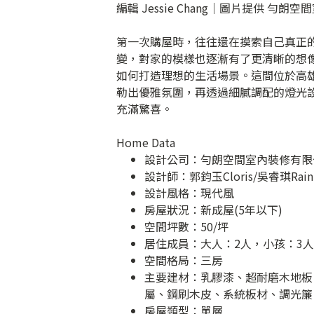
編輯 Jessie Chang｜圖片提供 勻
第一次購屋時，往往還在摸索自己真正
變，對家的模樣也逐漸有了更清晰的想
如何打造理想的生活場景。這間位於高
勒出優雅氛圍，再透過細膩調配的燈光
充滿驚喜。
Home Data
設計公司：
勻朗空間室內裝修有限
設計師：郭鈞玉Cloris/吳睿琪Rain
設計風格：現代風
房屋狀況：新成屋(5年以下)
空間坪數：50/坪
居住成員：大人：2人，小孩：3人
空間格局：三房
主要建材：乳膠漆、超耐磨木地板
屬、鋼刷木皮、系統板材、調光簾
房屋類型：單層