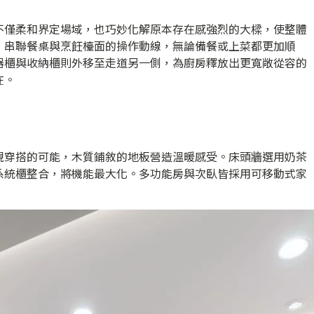
不僅柔和界定場域，也巧妙化解原本存在感強烈的大樑，使整體
，串聯餐桌與烹飪檯面的操作動線，無論備餐或上菜都更加順
器櫃與收納櫃則外移至走道另一側，為廚房釋放出更寬敞從容的
在。
視穿搭的可能，木質鋪敘的地板營造溫暖感受。床頭牆選用奶茶
系統櫃整合，將機能最大化。多功能房與次臥皆採用可移動式家