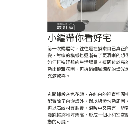
小編帶你看好宅
第一次購屋時，往往還在摸索自己真正
變，對家的模樣也逐漸有了更清晰的想
如何打造理想的生活場景。這間位於高
勒出優雅氛圍，再透過細膩調配的燈光
充滿驚喜。
玄關鋪設灰色花磚，在純白的迎賓空間
配置除了內嵌燈外，還以線燈勾勒周圍
再以石紋材質貼覆，溫暖中又帶有一絲
邊餘裕將地坪架高，形成一個小和室空
動的可能。