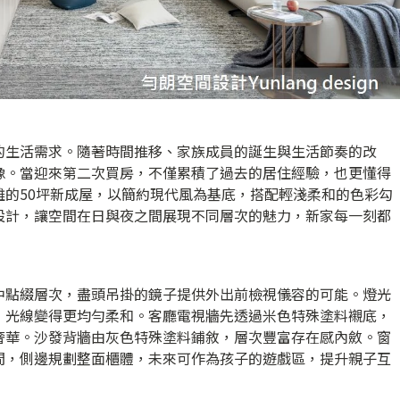
的生活需求。隨著時間推移、家族成員的誕生與生活節奏的改
像。當迎來第二次買房，不僅累積了過去的居住經驗，也更懂得
雄的50坪新成屋，以簡約現代風為基底，搭配輕淺柔和的色彩勾
設計，讓空間在日與夜之間展現不同層次的魅力，新家每一刻都
中點綴層次，盡頭吊掛的鏡子提供外出前檢視儀容的可能。燈光
，光線變得更均勻柔和。客廳電視牆先透過米色特殊塗料襯底，
奢華。沙發背牆由灰色特殊塗料鋪敘，層次豐富存在感內斂。窗
間，側邊規劃整面櫃體，未來可作為孩子的遊戲區，提升親子互