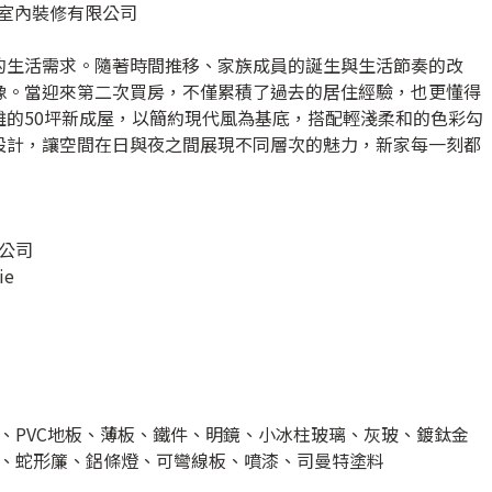
朗空間室內裝修有限公司
的生活需求。隨著時間推移、家族成員的誕生與生活節奏的改
像。當迎來第二次買房，不僅累積了過去的居住經驗，也更懂得
雄的50坪新成屋，以簡約現代風為基底，搭配輕淺柔和的色彩勾
設計，讓空間在日與夜之間展現不同層次的魅力，新家每一刻都
公司
ie
、PVC地板、薄板、鐵件、明鏡、小冰柱玻璃、灰玻、鍍鈦金
、蛇形簾、鋁條燈、可彎線板、噴漆、司曼特塗料