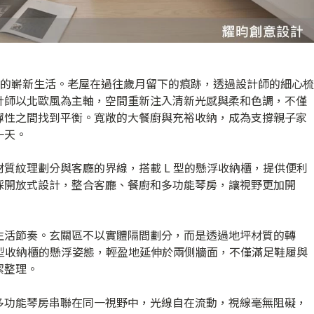
五口的嶄新生活。老屋在過往歲月留下的痕跡，透過設計師的細心梳
計師以北歐風為主軸，空間重新注入清新光感與柔和色調，不僅
彈性之間找到平衡。寬敞的大餐廚與充裕收納，成為支撐親子家
一天。
質紋理劃分與客廳的界線，搭載 L 型的懸浮收納櫃，提供便利
採開放式設計，整合客廳、餐廚和多功能琴房，讓視野更加開
生活節奏。玄關區不以實體隔間劃分，而是透過地坪材質的轉
 型收納櫃的懸浮姿態，輕盈地延伸於兩側牆面，不僅滿足鞋履與
潔整理。
多功能琴房串聯在同一視野中，光線自在流動，視線毫無阻礙，