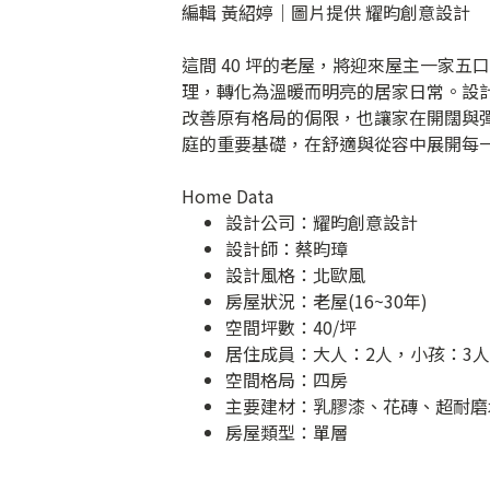
編輯 黃紹婷｜圖片提供 耀昀創意設計
這間 40 坪的老屋，將迎來屋主一家
理，轉化為溫暖而明亮的居家日常。設
改善原有格局的侷限，也讓家在開闊與
庭的重要基礎，在舒適與從容中展開每
Home Data
設計公司：
耀昀創意設計
設計師：蔡昀璋
設計風格：北歐風
房屋狀況：老屋(16~30年)
空間坪數：40/坪
居住成員：大人：2人，小孩：3人
空間格局：四房
主要建材：乳膠漆、花磚、超耐磨
房屋類型：單層