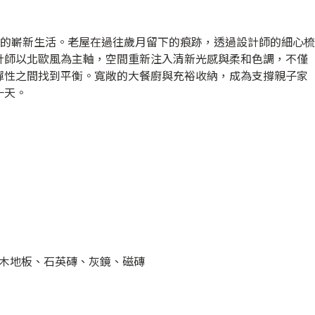
五口的嶄新生活。老屋在過往歲月留下的痕跡，透過設計師的細心梳
計師以北歐風為主軸，空間重新注入清新光感與柔和色調，不僅
彈性之間找到平衡。寬敞的大餐廚與充裕收納，成為支撐親子家
一天。
木地板、石英磚、灰鏡、磁磚