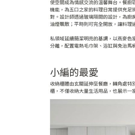
使空間成為情感交流的溫馨舞台。餐廚區
機能，為五口之家的料理日常提供充足
對。設計師透過玻璃隔間的設計，為廚
油煙飄散；平時則可完全開放，讓料理
私領域延續簡潔明亮的基調，以燕麥色
分離，配置電熱毛巾架、浴缸與免治馬
小編的最愛
收納櫃體由玄關延伸至餐廳，轉角處特
櫃，不僅收納大量生活用品，也展示一