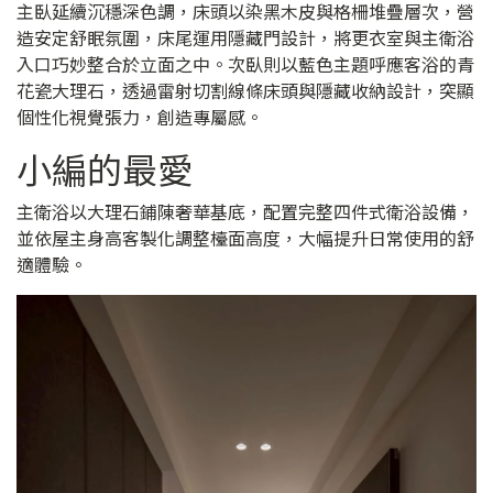
主臥延續沉穩深色調，床頭以染黑木皮與格柵堆疊層次，營
造安定舒眠氛圍，床尾運用隱藏門設計，將更衣室與主衛浴
入口巧妙整合於立面之中。次臥則以藍色主題呼應客浴的青
花瓷大理石，透過雷射切割線條床頭與隱藏收納設計，突顯
個性化視覺張力，創造專屬感。
小編的最愛
主衛浴以大理石鋪陳奢華基底，配置完整四件式衛浴設備，
並依屋主身高客製化調整檯面高度，大幅提升日常使用的舒
適體驗。