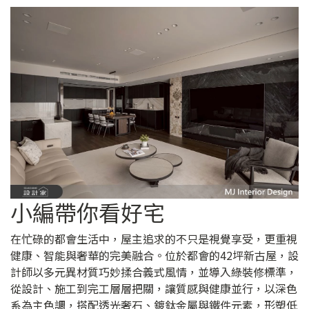
小編帶你看好宅
在忙碌的都會生活中，屋主追求的不只是視覺享受，更重視
健康、智能與奢華的完美融合。位於都會的42坪新古屋，設
計師以多元異材質巧妙揉合義式風情，並導入綠裝修標準，
從設計、施工到完工層層把關，讓質感與健康並行，以深色
系為主色調，搭配透光奢石、鍍鈦金屬與鐵件元素，形塑低