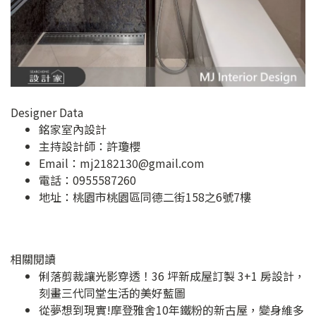
Designer Data
銘家室內設計
主持設計師：許瓊櫻
Email：
mj2182130@gmail.com
電話：0955587260
地址：
桃園市桃園區同德二街158之6號7樓
相關閱讀
俐落剪裁讓光影穿透！36 坪新成屋訂製 3+1 房設計，
刻畫三代同堂生活的美好藍圖
從夢想到現實!摩登雅舍10年鐵粉的新古屋，變身維多