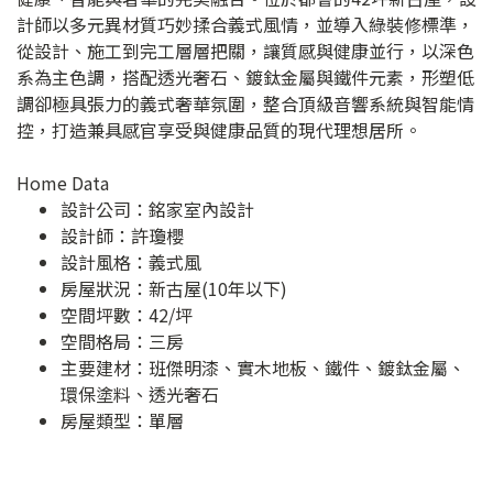
計師以多元異材質巧妙揉合義式風情，並導入綠裝修標準，
從設計、施工到完工層層把關，讓質感與健康並行，以深色
系為主色調，搭配透光奢石、鍍鈦金屬與鐵件元素，形塑低
調卻極具張力的義式奢華氛圍，整合頂級音響系統與智能情
控，打造兼具感官享受與健康品質的現代理想居所。
Home Data
設計公司：
銘家室內設計
設計師：許瓊櫻
設計風格：義式風
房屋狀況：新古屋(10年以下)
空間坪數：42/坪
空間格局：三房
主要建材：班傑明漆、實木地板、鐵件、鍍鈦金屬、
環保塗料、透光奢石
房屋類型：單層