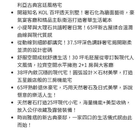
利亞古典宮廷風格宅
開箱知名 KOL 百坪透天別墅！奢石化為牆面藝術，豪
氣宴客廳和精品主臥衛浴打造奢華生活範本
小提琴與大理石共譜輕奢日常！65坪新古屋揉合溫潤
曲線與現代質感
從動線到細節都講究！37.5坪深色調靜奢宅揭開剛柔
並濟的設計密碼
舒服空間成就舒適生活！30 坪毛胚屋從零訂製現代人
文風情，拉齊空間水平擁抱 2+1 房與大客廳
38坪內斂沉穩的現代宅！圓弧設計×石材美學，打造
五星飯店般的三房機能宅
65坪熟齡退休豪宅，巧用天然奢石及日式美學，訴說
愜意的樂活人生！
天然奢石打造25坪現代小宅，海量機能+美型收納，
放入公仔收藏及露營裝備！
時尚雅痞的新古典豪邸，一家四口的生活儀式感由此
而始！