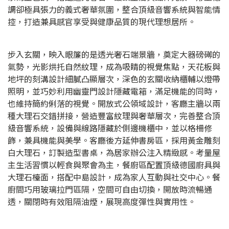
調卻極具張力的義式奢華氛圍，整合頂級音響系統與智能情
控，打造兼具感官享受與健康品質的現代理想居所。
步入玄關，映入眼簾的是透光奢石端景牆，奠定大器磅礡的
氣勢，光影烘托自然紋理，成為吸睛的視覺焦點，天花板與
地坪的刻溝設計細膩凸顯層次，深色的玄關收納櫃輔以燈帶
照明，並巧妙利用幽靈門設計隱藏電箱，滿足機能的同時，
也維持簡約俐落的視覺。開放式公領域設計，客廳主牆以兩
種大理石交錯拼接，營造豐富紋理與奢華層次，完善整合頂
級音響系統，設備與線路隱藏於側邊機櫃中，並以格柵修
飾，兼具機能與美學。客廳後方延伸書房區，採用黃金雕刻
白大理石，訂製造型書桌，為居家辦公注入精緻感。考量屋
主生活習慣以輕食與聚會為主，餐廚區配置頂級德國廚具與
大理石檯面，搭配中島設計，成為家人互動與社交中心。餐
廚間巧用玻璃拉門區隔，空間可自由切換，開放時流暢通
透，關閉時有效阻隔油煙，展現高度彈性與實用性。