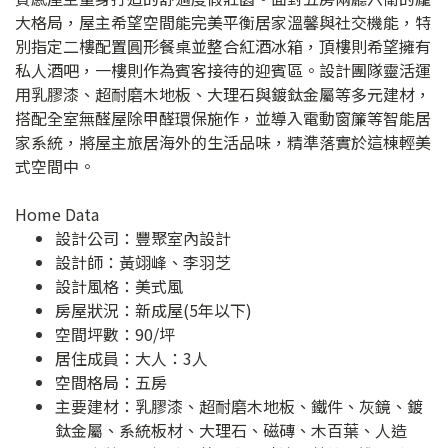
大格局，屋主希望空間能完美平衡居家溫馨與社交機能，特
別指定二樓配置圓形餐桌並整合紅酒冰箱，頂樓則希望擁有
私人酒吧，一樓則作為賓客接待的迎賓區。設計團隊靈活運
用乳膠漆、超耐磨木地板、大理石與鍍鈦金屬等多元建材，
搭配全室無醛屋除甲醛環保施作，並導入電動窗簾等智能居
家系統，將屋主旅居海外的生活品味，精準落實於這棟輕美
式空間中。
Home Data
設計公司：
豐聚室內設計
設計師：黃翊峰、李羽芝
設計風格：美式風
房屋狀況：新成屋(5年以下)
空間坪數：90/坪
居住成員：大人：3人
空間格局：五房
主要建材：乳膠漆、超耐磨木地板、鐵件、灰鏡、鍍
鈦金屬、系統板材、大理石、磁磚、木百葉、人造