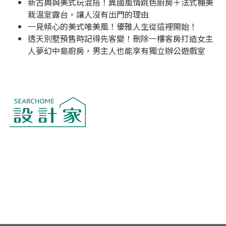
新古典與美式玩混搭！異國風情跳色廚房＋法式棚美
栽溫室露台，讓人沒有出門的理由
一見傾心的美式唯美風！優雅人生從這裡開始！
透天別墅預售時記得先客變！刪除一樓客房打造女主
人夢幻中島廚房，男主人也能享有獨立辦公遊戲室