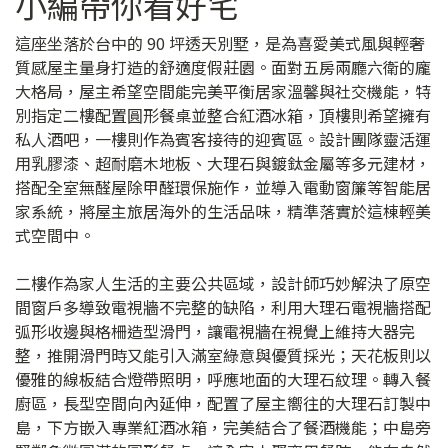
小編帶你看好宅
這座坐落於台中的 90 坪透天別墅，是為喜愛美式風與輕奢
質感屋主量身打造的舒適度假莊園。面對五房兩廳六衛的龐
大格局，屋主希望空間能完美平衡居家溫馨與社交機能，特
別指定二樓配置圓形餐桌並整合紅酒冰箱，頂樓則希望擁有
私人酒吧，一樓則作為賓客接待的迎賓區。設計團隊靈活運
用乳膠漆、超耐磨木地板、大理石與鍍鈦金屬等多元建材，
搭配全室無醛屋除甲醛環保施作，並導入電動窗簾等智能居
家系統，將屋主旅居海外的生活品味，精準落實於這棟輕美
式空間中。
二樓作為家人生活的主要公共區域，設計師巧妙解決了原空
間窗戶多導致電視牆不完整的缺陷，利用大理石電視牆搭配
弧形收邊與格柵造型滑門，讓電視牆在視覺上維持大器完
整，推開滑門時又能引入滿室綠意與優質採光；天花板則以
優雅的線板結合燈帶照明，呼應地面的大理石紋理。轉入餐
廚區，長型空間向內延伸，配置了屋主嚮往的大理石訂製中
島，下方嵌入專業紅酒冰箱，完美結合了餐酒機能；中島旁