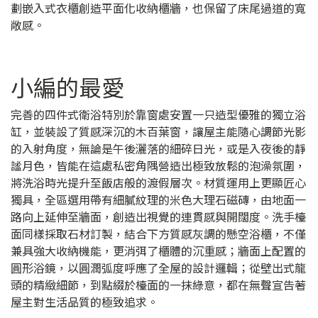
劃嵌入式衣櫃創造平面化收納櫃牆，也保留了床尾過道的寬
敞感。
小編的最愛
完善的四件式衛浴特別於靠窗處安置一只造型優雅的獨立浴
缸，並裝設了質感深沉的木百葉窗，讓屋主能隨心調節光影
的入射角度，無論是午後灑落的細碎日光，或是入夜後的靜
謐月色，皆能在這處私密角隅營造出極致放鬆的泡澡氛圍，
將洗浴時光提升至飯店般的渡假層次。材質運用上更顯匠心
獨具，全區選用帶有細膩紋理的米色大理石磁磚，由地面一
路向上延伸至牆面，創造出視覺的連貫感與開闊度。洗手檯
面同樣採取石材訂製，結合下方質感灰調的懸空浴櫃，不僅
兼具強大收納機能，更消弭了櫃體的沉重感；牆面上配置的
圓形浴鏡，以圓潤弧度呼應了全屋的設計邏輯；從壁出式龍
頭的精緻細節，到點綴於檯面的一抹綠意，都在無聲宣告著
屋主對生活品質的極致追求。