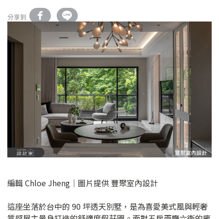
分享到
編輯 Chloe Jheng｜圖片提供 豐聚室內設計
這座坐落於台中的 90 坪透天別墅，是為喜愛美式風與輕奢
質感屋主量身打造的舒適度假莊園。面對五房兩廳六衛的龐