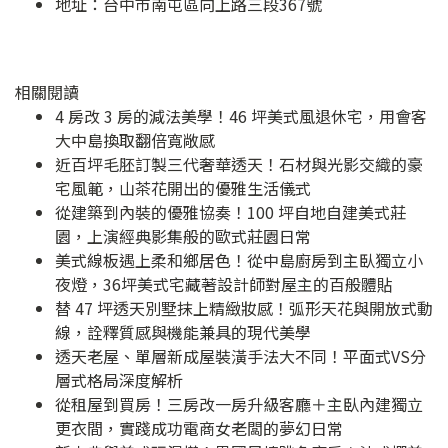
地址：
台中市南屯區向上路三段367號
相關閱讀
4 房改 3 房的減法美學！46 坪美式風退休宅，用會客
大中島換取翻倍寬敞感
近百坪毛胚訂製三代奢華透天！石材與光影交織的豪
宅風範，山茶花開出的優雅生活儀式
從建築到內裝的優雅協奏！100 坪自地自建美式莊
園，上演經典影集般的歐式莊園日常
美式線板遇上柔和鄉居色！從中島廚房到主臥獨立小
夜燈，36坪美式宅藏著設計師對屋主的百般體貼
替 47 坪透天別墅抹上精緻妝感！弧形天花與開放式動
線，詮釋質感與機能兼具的現代美學
透天老屋、單層新成屋裝潢手法大不同！平面式VS分
層式格局深度解析
從租屋到買房！三房改一房升級客廳＋主臥內建獨立
更衣間，實踐成功電商女老闆的夢幻日常