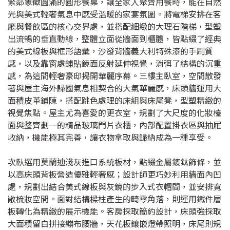
緊鄰象徵圓滿的圓形餐桌，讓全家人聚齊用餐時，能在自然
光與美式輕奢氣息中感受溫暖的家宴氛圍。將電梯安排在客
廳與餐飲區的核心交界處，並搭配細緻的大理石階梯，型塑
出流暢的垂直動線，整體立面從牆面到櫃體，皆點綴了經典
的美式線板與框形語彙，沙發背牆義大利特殊漆的手刷質
感，以及靠窗處鋪貼鏡面反射延伸視覺，消弭了結構的沉重
感，為這間輕奢豪邸揭開華麗序幕。三樓主臥室，空間散發
著與屋主海外歸國氣息相契合的大氣華麗感，床頭牆運用大
面積皮革鋪陳，搭配跳色處理的床組與床尾凳，型塑精緻的
視覺焦點。屋主尤為喜愛的更衣室，規劃了大尺度的化妝檯
面與整齊劃一的精品玻璃門片衣櫃，內部配置掛衣區與抽屜
收納，機能極其完善，讓衣物拿取與歸納成為一種享受。
次臥選用莫蘭迪淺灰進口系統板材，點綴金屬鍍鈦飾條，並
以高床頭背板營造優雅輕奢感；設計師更巧妙利用牆面內凹
處，規劃出結合美式線板與灰鏡的步入式衣帽間，並安排寬
敞梳妝空間。面對結構樑柱產生的畸零角落，則運用鐵件層
板轉化為精緻的展示機能。客房採取簡約設計，床頭強採取
大面積留白拼接繃布腰牆，天花板鑲嵌燈帶照明，床尾則規