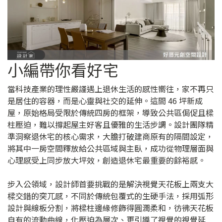
小編帶你看好宅
當科技產業的理性嚴謹遇上退休生活的感性嚮往，家不再只
是居住的容器，而是心靈與社交的延伸。這間 46 坪新成
屋，原始格局受限於傳統四房的框架，導致公共區侷促且樑
柱壓迫，難以撐起屋主好客且優雅的生活步調。設計團隊精
準洞察退休宅的核心需求，大膽打破建商原有的隔間設定，
將其中一房空間釋放給公共區域與主臥，成功從物理層面與
心理感受上同步放大坪效，創造退休宅最重要的餘裕感。
步入公領域，設計師首要挑戰的是解決視覺天花板上兩支大
樑交錯的突兀感，不同於傳統包覆式的生硬手法，採用弧形
設計與線板分割，將樑柱邊緣修飾得圓潤柔和，彷彿天花板
自有的流動曲線，化壓迫為層次、更引導了視覺的視覺延