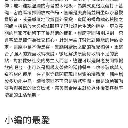
伸；地坪鋪設溫潤的海島型木地板，為美式風格底蘊打下基
礎。客廳區域採開放式佈局，無論是夫妻倆並肩坐臥沙發觀
賞影音，或是靜謐地欣賞窗外景緻，寬闊的視角讓心境隨之
開朗。透過放大公領域體現了現代退休生活的餘裕，更為長
期的居家互動留下了最舒適的距離。餐廚空間特別規劃一只
會客型島檯作為社交核心，針對屋主IT背景對機能的極致要
求，這座中島不僅是客、餐廳與廚房之間的視覺橋樑，更整
合了強大的雙面收納機能，徹底解決原廚房收納不足的痛
點。對於愛好社交的男主人而言，這裡可以是與老友開懷暢
飲的吧台，也可以是與親友茶敘的延伸餐桌。噴砂玻璃與人
造石材的運用，在光影穿透間展現出材質的精緻度，藉由增
設多功能中島，讓餐廚區不再只是勞務空間，而是流動著咖
啡香與笑聲的社交區域，完美契合屋主對於退休後宴客頻率
增高的生活預期。
小編的最愛