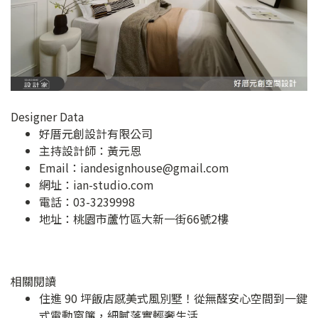
Designer Data
好厝元創設計有限公司
主持設計師：黃元恩
Email：
iandesignhouse@gmail.com
網址：
ian-studio.com
電話：03-3239998
地址：
桃園市蘆竹區大新一街66號2樓
相關閱讀
住進 90 坪飯店感美式風別墅！從無醛安心空間到一鍵
式電動窗簾，細膩落實輕奢生活