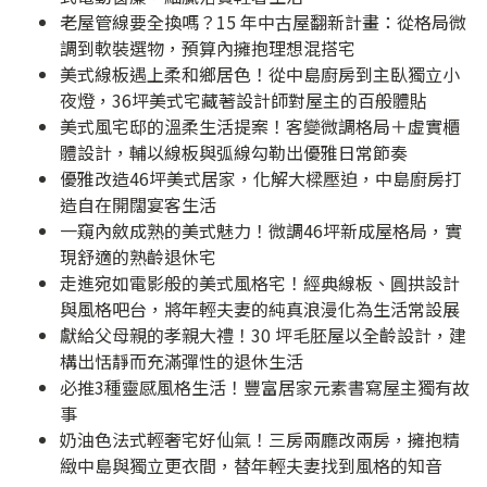
老屋管線要全換嗎？15 年中古屋翻新計畫：從格局微
調到軟裝選物，預算內擁抱理想混搭宅
美式線板遇上柔和鄉居色！從中島廚房到主臥獨立小
夜燈，36坪美式宅藏著設計師對屋主的百般體貼
美式風宅邸的溫柔生活提案！客變微調格局＋虛實櫃
體設計，輔以線板與弧線勾勒出優雅日常節奏
優雅改造46坪美式居家，化解大樑壓迫，中島廚房打
造自在開闊宴客生活
一窺內斂成熟的美式魅力！微調46坪新成屋格局，實
現舒適的熟齡退休宅
走進宛如電影般的美式風格宅！經典線板、圓拱設計
與風格吧台，將年輕夫妻的純真浪漫化為生活常設展
獻給父母親的孝親大禮！30 坪毛胚屋以全齡設計，建
構出恬靜而充滿彈性的退休生活
必推3種靈感風格生活！豐富居家元素書寫屋主獨有故
事
奶油色法式輕奢宅好仙氣！三房兩廳改兩房，擁抱精
緻中島與獨立更衣間，替年輕夫妻找到風格的知音