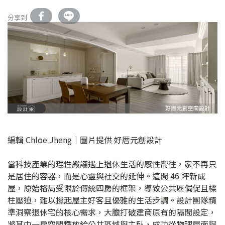
分享到
編輯 Chloe Jheng｜圖片提供 好厝元創設計
當科技產業的理性嚴謹遇上退休生活的感性嚮往，家不再只
是居住的容器，而是心靈與社交的延伸。這間 46 坪新成
屋，原始格局受限於傳統四房的框架，導致公共區侷促且樑
柱壓迫，難以撐起屋主好客且優雅的生活步調。設計團隊精
準洞察退休宅的核心需求，大膽打破建商原有的隔間設定，
將其中一房空間釋放給公共區域與主臥，成功從物理層面與