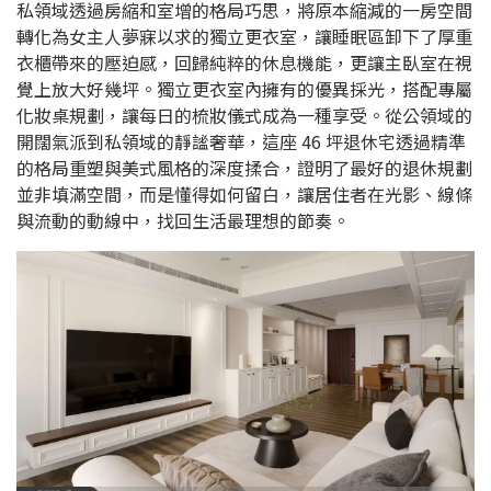
私領域透過房縮和室增的格局巧思，將原本縮減的一房空間
轉化為女主人夢寐以求的獨立更衣室，讓睡眠區卸下了厚重
衣櫃帶來的壓迫感，回歸純粹的休息機能，更讓主臥室在視
覺上放大好幾坪。獨立更衣室內擁有的優異採光，搭配專屬
化妝桌規劃，讓每日的梳妝儀式成為一種享受。從公領域的
開闊氣派到私領域的靜謐奢華，這座 46 坪退休宅透過精準
的格局重塑與美式風格的深度揉合，證明了最好的退休規劃
並非填滿空間，而是懂得如何留白，讓居住者在光影、線條
與流動的動線中，找回生活最理想的節奏。