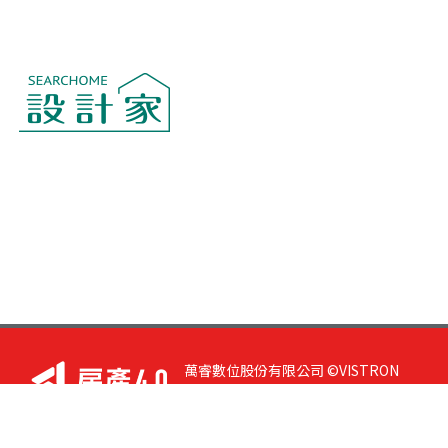
萬睿數位股份有限公司 ©VISTRON
DIGITAL All Right Reserved. 若您有任
何意見或指教，請與
我們聯絡
|
隱私
權政策