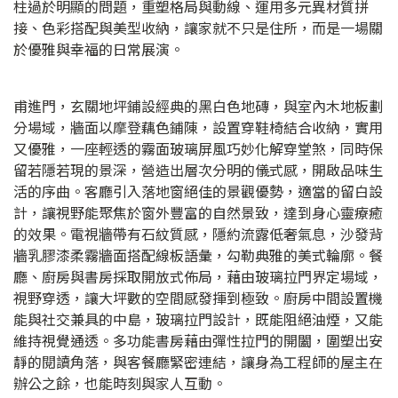
柱過於明顯的問題，重塑格局與動線、運用多元異材質拼
接、色彩搭配與美型收納，讓家就不只是住所，而是一場關
於優雅與幸福的日常展演。
甫進門，玄關地坪鋪設經典的黑白色地磚，與室內木地板劃
分場域，牆面以摩登藕色鋪陳，設置穿鞋椅結合收納，實用
又優雅，一座輕透的霧面玻璃屏風巧妙化解穿堂煞，同時保
留若隱若現的景深，營造出層次分明的儀式感，開啟品味生
活的序曲。客廳引入落地窗絕佳的景觀優勢，適當的留白設
計，讓視野能聚焦於窗外豐富的自然景致，達到身心靈療癒
的效果。電視牆帶有石紋質感，隱約流露低奢氣息，沙發背
牆乳膠漆柔霧牆面搭配線板語彙，勾勒典雅的美式輪廓。餐
廳、廚房與書房採取開放式佈局，藉由玻璃拉門界定場域，
視野穿透，讓大坪數的空間感發揮到極致。廚房中間設置機
能與社交兼具的中島，玻璃拉門設計，既能阻絕油煙，又能
維持視覺通透。多功能書房藉由彈性拉門的開闔，圍塑出安
靜的閱讀角落，與客餐廳緊密連結，讓身為工程師的屋主在
辦公之餘，也能時刻與家人互動。