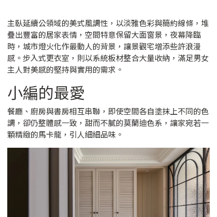
主臥延續公領域的美式風調性，以淡雅色彩與簡約線條，堆
疊出豐富的居家表情，空間特意保留大面窗景，夜幕降臨
時，城市燈火化作最動人的背景，讓景觀宅增添些許浪漫
感。步入式更衣室，則以系統板材整合大量收納，滿足男女
主人對美感的堅持與實用的需求。
小編的最愛
餐廳、廚房與書房相互串聯，即使空間各自塗抹上不同的色
調，卻仍整體感一致，甜而不膩的莫蘭迪色系，讓家宛若一
顆精緻的馬卡龍，引人細細品味。