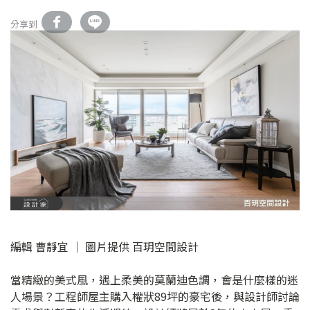
分享到
編輯 曹靜宜 │ 圖片提供 百玥空間設計
當精緻的美式風，遇上柔美的莫蘭迪色調，會是什麼樣的迷
人場景？工程師屋主購入權狀89坪的豪宅後，與設計師討論