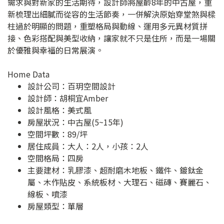
需求與對新家的生活期待，設計師將屋齡8年的中古屋，重
新梳理出細膩而從容的生活節奏，一併解決原始穿堂煞與樑
柱過於明顯的問題，重塑格局與動線、運用多元異材質拼
接、色彩搭配與美型收納，讓家就不只是住所，而是一場關
於優雅與幸福的日常展演。
Home Data
設計公司：
百玥空間設計
設計師：胡桐宜Amber
設計風格：美式風
房屋狀況：中古屋(5~15年)
空間坪數：89/坪
居住成員：大人：2人，小孩：2人
空間格局：四房
主要建材：乳膠漆、超耐磨木地板、鐵件、鍍鈦金
屬、木作貼皮、系統板材、大理石、磁磚、賽麗石、
線板、噴漆
房屋類型：單層