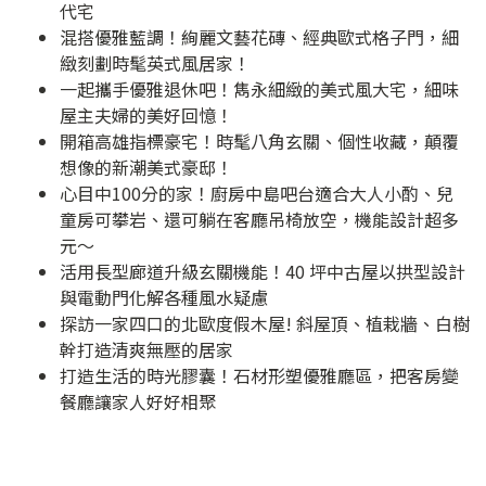
代宅
混搭優雅藍調！絢麗文藝花磚、經典歐式格子門，細
緻刻劃時髦英式風居家！
一起攜手優雅退休吧！雋永細緻的美式風大宅，細味
屋主夫婦的美好回憶！
開箱高雄指標豪宅！時髦八角玄關、個性收藏，顛覆
想像的新潮美式豪邸！
心目中100分的家！廚房中島吧台適合大人小酌、兒
童房可攀岩、還可躺在客廳吊椅放空，機能設計超多
元～
活用長型廊道升級玄關機能！40 坪中古屋以拱型設計
與電動門化解各種風水疑慮
探訪一家四口的北歐度假木屋! 斜屋頂、植栽牆、白樹
幹打造清爽無壓的居家
打造生活的時光膠囊！石材形塑優雅廳區，把客房變
餐廳讓家人好好相聚