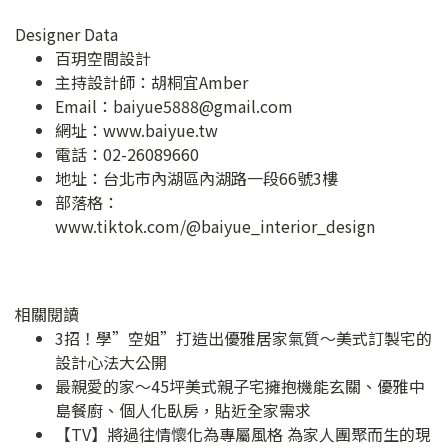
Designer Data
百玥空間設計
主持設計師：胡桐宜Amber
Email：
baiyue5888@gmail.com
網址：
www.baiyue.tw
電話：02-26089660
地址：
台北市內湖區內湖路一段66號3樓
部落格：
www.tiktok.com/@baiyue_interior_design
相關閱讀
3招！學”空姐”打造出優雅居家氣質～美式訂製宅的
設計心法大公開
最親愛的家～45坪美式親子宅擁抱機能玄關、優雅中
島餐廚、個人化臥房，貼近全家需求
【TV】將過往情懷化為專屬風格 為家人團聚而生的現