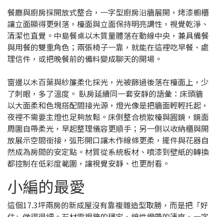
餐廳與廚房採開放式整合，一字型廚房沿牆展開，烤漆櫥櫃
讓立面顯得更俐落，檯面與立面保持明亮調性，視覺乾淨、
清潔也直覺。中島餐桌以木質量體落在動線中央，兼具備餐
與用餐的雙重角色；兩張椅子一靠，就能在這裡吃早餐、處
理信件，或把晚餐前的備料變成聊天的開場。
窗邊以木百葉與紗簾柔化採光，光被篩過後落在檯面上，少
了刺眼，多了溫度。 臥房延續同一套安靜的語彙：床頭牆
以大面柔和色塊搭配間接光源，燈光像是把牆面輕輕托起，
夜裡不需要主燈也足夠放鬆。床側整合梳妝檯與圓鏡，鏡面
周圍自帶柔光，早起整理儀容更順手；另一側以收納櫃與開
放展示空間銜接，弧形開口讓木作線條更柔，擺件與花器自
然成為房間的安定點。材質從系統板材、噴漆到壁紙的轉換
都控制在低彩度範圍，讓視覺安靜、也更耐看。
小編的最愛
這個17.3坪兩房的新成屋沒有靠複雜造型取勝，而是把「好
住」做得很細。石材電視牆的穩定、線性燈帶的清爽、一字