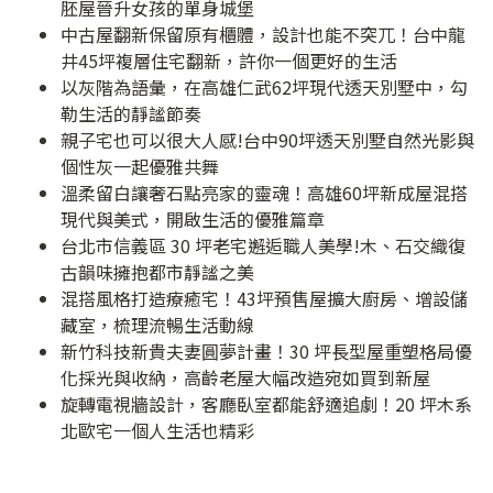
胚屋晉升女孩的單身城堡
中古屋翻新保留原有櫃體，設計也能不突兀！台中龍
井45坪複層住宅翻新，許你一個更好的生活
以灰階為語彙，在高雄仁武62坪現代透天別墅中，勾
勒生活的靜謐節奏
親子宅也可以很大人感!台中90坪透天別墅自然光影與
個性灰一起優雅共舞
溫柔留白讓奢石點亮家的靈魂！高雄60坪新成屋混搭
現代與美式，開啟生活的優雅篇章
台北市信義區 30 坪老宅邂逅職人美學!木、石交織復
古韻味擁抱都市靜謐之美
混搭風格打造療癒宅！43坪預售屋擴大廚房、增設儲
藏室，梳理流暢生活動線
新竹科技新貴夫妻圓夢計畫！30 坪長型屋重塑格局優
化採光與收納，高齡老屋大幅改造宛如買到新屋
旋轉電視牆設計，客廳臥室都能舒適追劇！20 坪木系
北歐宅一個人生活也精彩