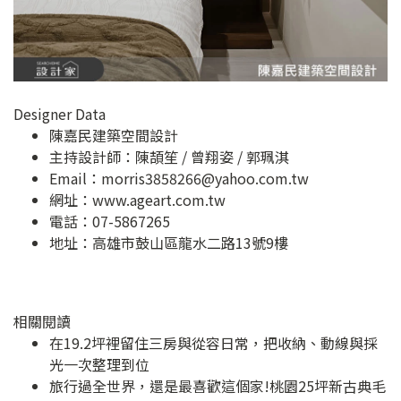
Designer Data
陳嘉民建築空間設計
主持設計師：陳頡笙 / 曾翔姿 / 郭珮淇
Email：
morris3858266@yahoo.com.tw
網址：
www.ageart.com.tw
電話：07-5867265
地址：
高雄市鼓山區龍水二路13號9樓
相關閱讀
在19.2坪裡留住三房與從容日常，把收納、動線與採
光一次整理到位
旅行過全世界，還是最喜歡這個家!桃園25坪新古典毛