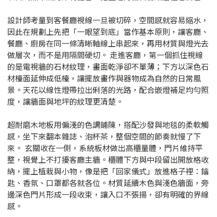
設計師考量到客餐廳視線一旦被切碎，空間感就容易縮水，
因此在規劃上先把「一眼望到底」當作基本原則，讓客廳、
餐廳、廚房在同一條清晰軸線上串起來，再用材質與燈光去
做層次，而不是用隔間硬切。 走進客廳，第一個抓住視線
的是電視牆的石材紋理，畫面乾淨卻不單薄；下方以深色石
材檯面延伸成低檯，讓擺放畫作與器物成為自然的日常風
景。天花以線性燈帶拉出俐落的光路，配合嵌燈補足均勻照
度，讓牆面與地坪的紋理更清楚。
超耐磨木地板用偏淺的色調鋪陳，搭配沙發與地毯的柔軟觸
感，坐下來翻本雜誌、泡杯茶，整個空間的節奏就慢了下
來。 玄關收在一側，系統板材做出高櫃量體，門片維持平
整，視覺上不打擾客廳主牆。櫃體下方與中段留出開放格收
納，擺上植栽與小物，像是把「回家儀式」放進格子裡：鑰
匙、香氛、口罩都各就各位。材質延續木色與淺色牆面，旁
邊深色門片形成一段收束，讓入口不張揚，卻有明確的界線
感。