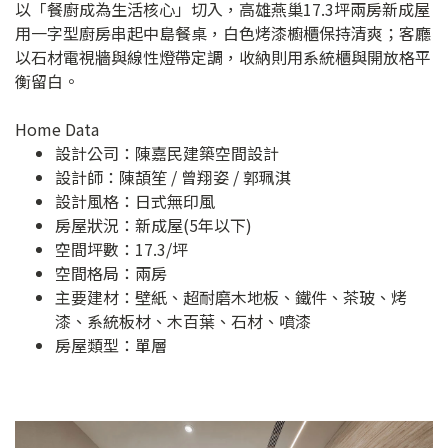
以「餐廚成為生活核心」切入，高雄燕巢17.3坪兩房新成屋
用一字型廚房串起中島餐桌，白色烤漆櫥櫃保持清爽；客廳
以石材電視牆與線性燈帶定調，收納則用系統櫃與開放格平
衡留白。
Home Data
設計公司：
陳嘉民建築空間設計
設計師：陳頡笙 / 曾翔姿 / 郭珮淇
設計風格：日式無印風
房屋狀況：新成屋(5年以下)
空間坪數：17.3/坪
空間格局：兩房
主要建材：壁紙、超耐磨木地板、鐵件、茶玻、烤
漆、系統板材、木百葉、石材、噴漆
房屋類型：單層