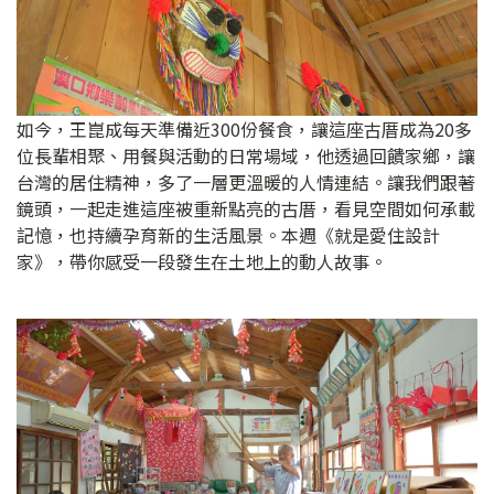
如今，王崑成每天準備近300份餐食，讓這座古厝成為20多
位長輩相聚、用餐與活動的日常場域，他透過回饋家鄉，讓
台灣的居住精神，多了一層更溫暖的人情連結。讓我們跟著
鏡頭，一起走進這座被重新點亮的古厝，看見空間如何承載
記憶，也持續孕育新的生活風景。本週《就是愛住設計
家》，帶你感受一段發生在土地上的動人故事。