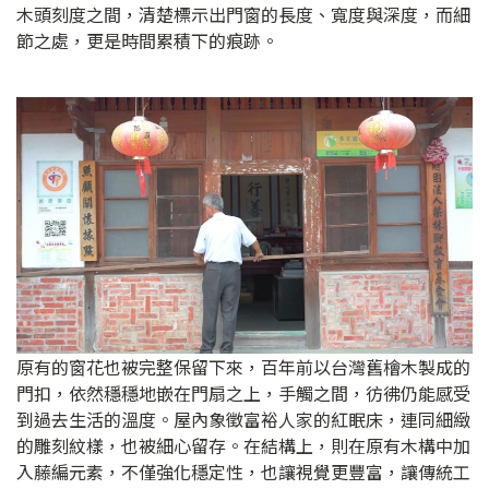
木頭刻度之間，清楚標示出門窗的長度、寬度與深度，而細
節之處，更是時間累積下的痕跡。
原有的窗花也被完整保留下來，百年前以台灣舊檜木製成的
門扣，依然穩穩地嵌在門扇之上，手觸之間，彷彿仍能感受
到過去生活的溫度。屋內象徵富裕人家的紅眠床，連同細緻
的雕刻紋樣，也被細心留存。在結構上，則在原有木構中加
入藤編元素，不僅強化穩定性，也讓視覺更豐富，讓傳統工