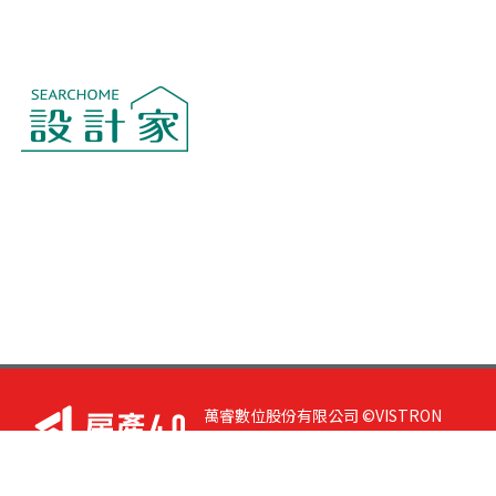
萬睿數位股份有限公司 ©VISTRON
DIGITAL All Right Reserved. 若您有任
何意見或指教，請與
我們聯絡
|
隱私
權政策