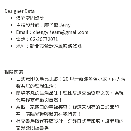
Designer Data
澄羿空間設計
主持設計師：廖子龍 Jerry
Email：
chengyiteam@gmail.com
電話：02-26772071
地址：
新北市鶯歌區鳳鳴路25號
相關閱讀
日式無印 X 明亮北歐！20 坪清新淺藍色小家，兩人溫
馨共居的理想生活！
簡練不凡的生活品味！理性灰調交融弧形之美，為現
代宅抒寫精緻與自然！
乘載一家四口的幸福笑容！舒適又明亮的日式無印
宅，讓陽光輕輕灑落在我們家！
社交書房取代客廳設計！沉靜日式無印宅，讓老師的
家漫延閱讀書香！