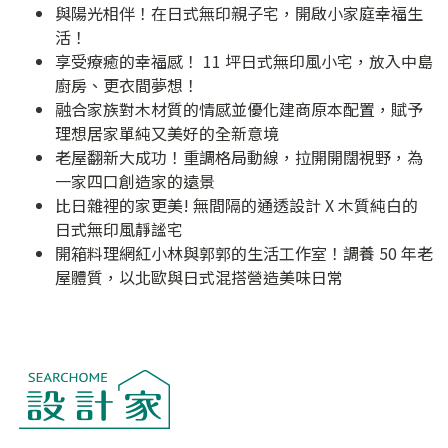
與陽光相伴！在日式無印親子宅，開啟小家庭幸福生
活！
享受療癒的幸福感！ 11 坪日式無印風小宅，放入中島
廚房、更衣間夢想！
融合家族對木材質的情感並優化建商原本配置，賦予
理想居家單純又美好的全新意境
老屋翻新大成功！重調格局動線，拉開開闊視野，為
一家四口創造家的遠景
比日雜裡的家更美! 無間隔的通透設計 X 木質純白的
日式無印風靜謐宅
開箱料理網紅小林與郭郭的生活工作室！調養 50 年老
屋體質，以北歐與日式混搭營造美味日常