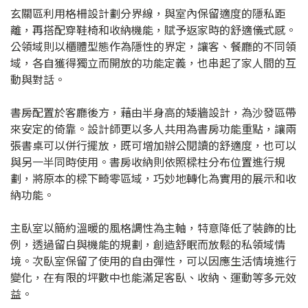
玄關區利用格柵設計劃分界線，與室內保留適度的隱私距
離，再搭配穿鞋椅和收納機能，賦予返家時的舒適儀式感。
公領域則以櫃體型態作為隱性的界定，讓客、餐廳的不同領
域，各自獲得獨立而開放的功能定義，也串起了家人間的互
動與對話。
書房配置於客廳後方，藉由半身高的矮牆設計，為沙發區帶
來安定的倚靠。設計師更以多人共用為書房功能重點，讓兩
張書桌可以併行擺放，既可增加辦公閱讀的舒適度，也可以
與另一半同時使用。書房收納則依照樑柱分布位置進行規
劃，將原本的樑下畸零區域，巧妙地轉化為實用的展示和收
納功能。
主臥室以簡約溫暖的風格調性為主軸，特意降低了裝飾的比
例，透過留白與機能的規劃，創造舒眠而放鬆的私領域情
境。次臥室保留了使用的自由彈性，可以因應生活情境進行
變化，在有限的坪數中也能滿足客臥、收納、運動等多元效
益。