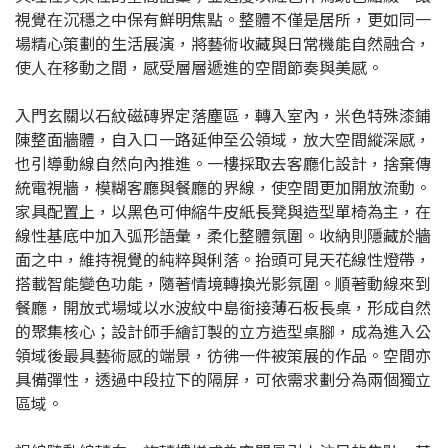
視覺在沉穩之中保有鮮明焦點。整體不僅是居所，更如同一
場精心策劃的生活展演，將藝術收藏與日常機能自然融合，
使人在移動之間，感受層層遞進的空間節奏與美感。
入門玄關以石紋磁磚界定落塵區，轉入室內，米色特殊漆鋪
陳整面牆體，自入口一路延伸至公領域，放大空間縱深感，
也引導動線自然向內推進。一樓採取去客廳化設計，捨棄傳
統電視牆，模糊客廳與餐廳的界線，使空間更加開放流動。
家具配置上，以黑色可伸縮牛皮紙長凳與造型單椅為主，在
線性基底中加入弧形語彙，柔化整體氛圍。收納則隱藏於牆
面之中，維持視覺的純粹與俐落。抬頭可見天花線性燈帶，
搭載智能變色功能，隨著情境轉換光影氛圍。順著動線來到
餐廳，開放式場域以水波紋中島銜接薄石板長桌，形成自然
的聚集核心；設計師手繪訂製的立方造型桌腳，成為進入公
領域後最具藝術感的端景，彷彿一件被策展的作品。空間亦
具備彈性，透過中段拉下的隔屏，可依需求劃分為兩個獨立
區域。