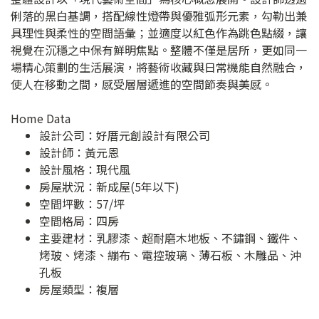
俐落的黑白基調，搭配線性燈帶與優雅弧形元素，勾勒出兼
具理性與柔性的空間語彙；並適度以紅色作為跳色點綴，讓
視覺在沉穩之中保有鮮明焦點。整體不僅是居所，更如同一
場精心策劃的生活展演，將藝術收藏與日常機能自然融合，
使人在移動之間，感受層層遞進的空間節奏與美感。
Home Data
設計公司：
好厝元創設計有限公司
設計師：黃元恩
設計風格：現代風
房屋狀況：新成屋(5年以下)
空間坪數：57/坪
空間格局：四房
主要建材：乳膠漆、超耐磨木地板、不鏽鋼、鐵件、
烤玻、烤漆、繃布、電控玻璃、薄石板、木雕品、沖
孔板
房屋類型：複層