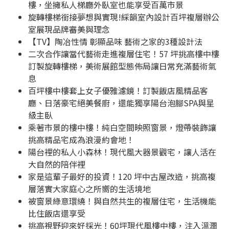
樓，坐擁私人梯廳外臥室也能享受百萬市景
旋轉樓梯銜接夢想與實現!綵韻室內設計百坪複層辦公
室展現品牌審美與理念
【TV】陶冶性情 彰顯品味 藝術之家的3種設計法
二次合作讓當代藝術走進複層住宅！57 坪挑高樓中樓
訂製旋轉樓梯，美術展館型態佈局讓日常充滿藝術氣
息
百坪樓中樓套上女子優雅濾鏡！訂製飯店風精品客
廳、日落豪宅絕美餐廚，還能獨享陽台泡腳SPA與星
級主臥
乘著市景的樓中樓！純白空間映照窗景，燈帶裝飾讓
挑高精品宅成為浪漫約會地！
陽台裡的私人小森林！現代風大器景觀宅，讓人活在
大自然的陪伴裡
家是這輩子最好的投資！120 坪中古屋改造，挑高複
層落實大家庭心之所嚮的生活境地
被窗景綠意環繞！與自然共生的複層住宅，生活機能
比住飯店還享受
挑高視野迎來好採光！60坪現代風樓中樓，注入溫潤