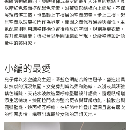
視線隨動線轉向，旋轉樓梯成為空間最引人注目的焦點。其
以暗紅色漆面搭配黑色元素，沿著弧形結構向上延展，不僅
展現精湛工藝，也串聯上下樓層的空間節奏。步上二樓，起
居空間以玻璃拉門作為界定，開闔之間保有通透與彈性。主
臥配置則利用調整樓梯位置後釋放的空間，規劃為更衣間，
提升使用機能；梳妝台以半圓弧鏡面呈現，延續整體設計語
彙中的藝術感。
小編的最愛
兒子房以太空艙為主題，深藍色調結合線性燈帶，營造出具
科技感的沉浸氛圍。女兒房則轉為柔和路線，以淺灰與淡雅
藕色鋪陳，天花水波紋造型呼應整體設計語彙，窗邊臥榻增
添生活情境。雙開拉門後方整合更衣與琴房功能，梳妝台與
圓弧壁龕、鏡面相互呼應，在細節中堆疊出溫潤且富有層次
的空間表情，構築出專屬於女孩的理想天地。