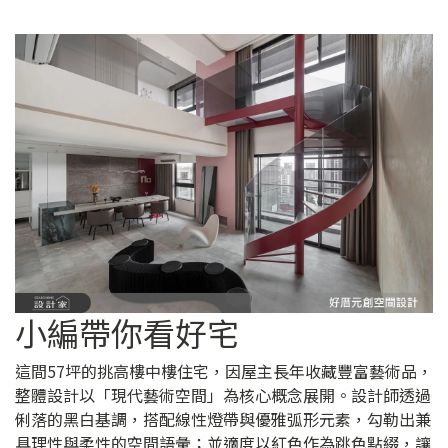
小編帶你看好宅
這間57坪的挑高樓中樓住宅，因屋主長年收藏豐富藝術品，
整體設計以「現代藝術空間」為核心概念展開。設計師透過
俐落的黑白基調，搭配線性燈帶與優雅弧形元素，勾勒出兼
具理性與柔性的空間語彙；並適度以紅色作為跳色點綴，讓