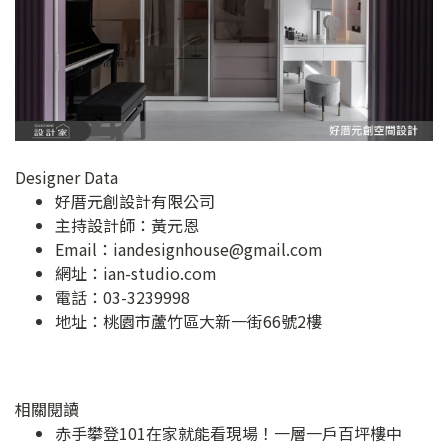
Designer Data
好厝元創設計有限公司
主持設計師：黃元恩
Email：
iandesignhouse@gmail.com
網址：
ian-studio.com
電話：03-3239998
地址：
桃園市蘆竹區大新一街66號2樓
相關閱讀
赤手攀登101在家就能看現場！一層一戶百坪樓中