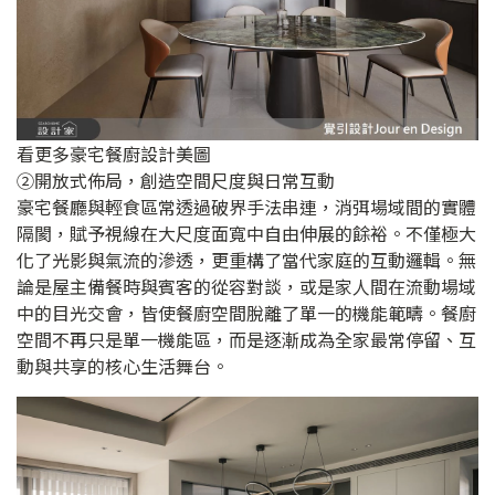
看更多豪宅餐廚設計美圖
②開放式佈局，創造空間尺度與日常互動
豪宅餐廳與輕食區常透過破界手法串連，消弭場域間的實體
隔閡，賦予視線在大尺度面寬中自由伸展的餘裕。不僅極大
化了光影與氣流的滲透，更重構了當代家庭的互動邏輯。無
論是屋主備餐時與賓客的從容對談，或是家人間在流動場域
中的目光交會，皆使餐廚空間脫離了單一的機能範疇。餐廚
空間不再只是單一機能區，而是逐漸成為全家最常停留、互
動與共享的核心生活舞台。