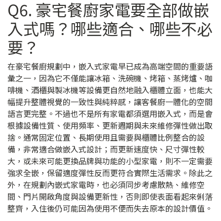
Q6. 豪宅餐廚家電要全部做嵌
入式嗎？哪些適合、哪些不必
要？
在豪宅餐廚規劃中，嵌入式家電早已成為高端空間的重要語
彙之一，因為它不僅能讓冰箱、洗碗機、烤箱、蒸烤爐、咖
啡機、酒櫃與製冰機等設備更自然地融入櫃體立面，也能大
幅提升整體視覺的一致性與純粹感，讓客餐廚一體化的空間
語言更完整。不過也不是所有家電都須選用嵌入式，而是會
根據設備性質、使用頻率、更新週期與未來維修彈性做出取
捨。通常固定位置、長期使用且需要與櫃體比例整合的設
備，非常適合做嵌入式設計；而更新速度快、尺寸彈性較
大，或未來可能更換品牌與功能的小型家電，則不一定需要
強求全嵌，保留適度彈性反而更符合實際生活需求。除此之
外，在規劃內嵌式家電時，也必須同步考慮散熱、維修空
間、門片開啟角度與設備更新性，否則即使表面看起來俐落
整齊，入住後仍可能因為使用不便而失去原本的設計價值。