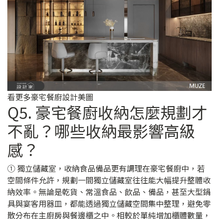
看更多豪宅餐廚設計美圖
Q5. 豪宅餐廚收納怎麼規劃才
不亂？哪些收納最影響高級
感？
① 獨立儲藏室，收納食品備品更有調理在豪宅餐廚中，若
空間條件允許，規劃一間獨立儲藏室往往能大幅提升整體收
納效率。無論是乾貨、常溫食品、飲品、備品，甚至大型鍋
具與宴客用器皿，都能透過獨立儲藏空間集中整理，避免零
散分布在主廚房與餐邊櫃之中。相較於單純增加櫃體數量，