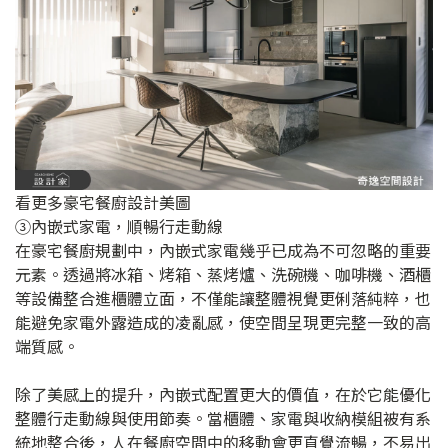
看更多豪宅餐廚設計美圖
③內嵌式家電，順暢行走動線
在豪宅餐廚規劃中，內嵌式家電幾乎已成為不可忽略的重要
元素。透過將冰箱、烤箱、蒸烤爐、洗碗機、咖啡機、酒櫃
等設備整合進櫃體立面，不僅能讓整體視覺更俐落純粹，也
能避免家電外露造成的凌亂感，使空間呈現更完整一致的高
端質感。
除了美感上的提升，內嵌式配置更大的價值，在於它能優化
整體行走動線與使用節奏。當櫃體、家電與收納模組被有系
統地整合後，人在餐廚空間中的移動會更直覺流暢，不易出