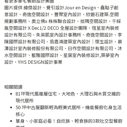
看更多豪宅餐廚設計美圖
圖片提供 緯傑設計、覺引設計Jour en Design、蟲點子創
意設計、奇逸空間設計、豐聚室內設計、欣磐石建築.空間
規劃事務所、奧立佛x 株株聯合設計、拾隅空間設計、千綵
胤空間設計ＸDec1/2 DECO 全屋設計團隊、恆星室內裝修
設計有限公司、朱英凱室內設計事務所、奇逸空間設計、李
陳國際設計有限公司、翁嘉鴻建築室內設計｜懷生設計、慕
澤設計室內裝修股份有限公司、日作空間設計有限公司、沐
水空間設計、藍雅國際設計、星葉室內裝修設計,築夢室內
設計、YHS DESIGN設計事業
相關閱讀
81坪現代風複層住宅，大地色、大理石與木質交織的
現代居所
50 坪中古屋翻新輕為輕美式居所，機能餐廚化身生活
核心
單身、小家庭必看！自炊族、輕食族的3款社交型餐廚