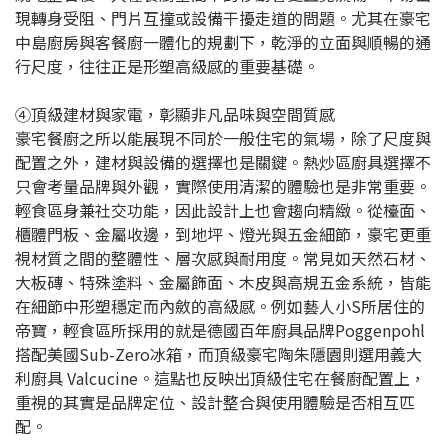
現轉身受阻、門片互撞或設備干擾走道的問題。尤其在豪宅
中島廚房與客餐廚一體化的規劃下，乾淨的立面與順暢的通
行尺度，往往正是形塑高級感的重要基礎。
④頂級建材與家電，彰顯非凡品味與空間質感
豪宅餐廚之所以能展現不同於一般住宅的氣場，除了尺度與
配置之外，建材與設備的選擇也是關鍵。熱炒區廚具選擇不
只會考量品牌與外觀，實際使用清潔的體驗也是非常重要。
輕食區身兼社交功能，因此設計上也會趨向精緻。從檯面、
櫃體門板、金屬收邊，到地坪、燈光與五金細節，豪宅更重
視材質之間的整體性、層次感與耐用度。常見如天然石材、
大板磚、特殊塗料、金屬飾面、木皮與高規五金系統，皆能
在細節中形塑穩定而內斂的高級感。例如藝人小S所居住的
帝寶，輕食區所採用的就是德國百年廚具品牌Poggenpohl
搭配美國Sub-Zero冰箱，而頂級豪宅陶朱隱園則選用義大
利廚具 Valcucine。這點也反映出頂級住宅在餐廚配置上，
重視的其實是品牌定位、設計整合與使用體驗是否相互匹
配。