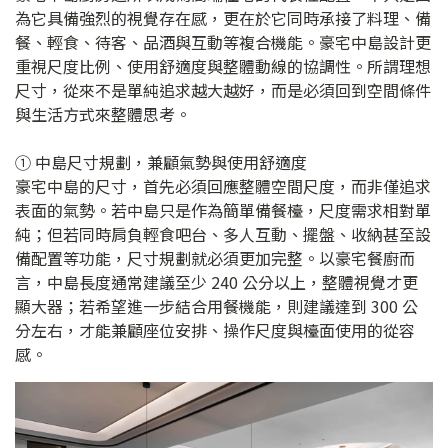
為它具備強烈的視覺存在感，更在於它同時承接了料理、備
餐、輕食、待客、品酒與互動等複合機能。豪宅中島設計更
重視尺度比例、使用舒適度與整體動線的協調性。所謂理想
尺寸，從來不是單純追求越大越好，而是必須回到空間條件
與生活方式來整體思考。
① 中島尺寸規劃，兼顧氣勢與使用舒適度
豪宅中島的尺寸，首先必須回應整體空間尺度，而非僅追求
表面的氣勢。若中島只是作為簡單備餐檯，尺度需求相對單
純；但若同時肩負輕食吧台、多人互動、擺盤、收納甚至設
備配置等功能，尺寸規劃就必須更加完整。以豪宅餐廚而
言，中島長度通常建議至少 240 公分以上，整體視覺才更
顯大器；若希望進一步結合用餐機能，則建議達到 300 公
分左右，才能兼顧座位安排、操作尺度與檯面使用的從容
感。