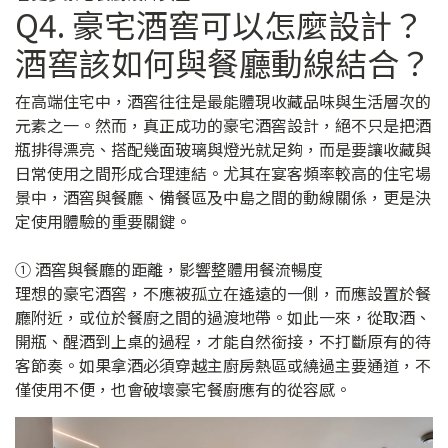
Q4. 豪宅酒窖可以怎麼設計？
酒窖該如何與餐廳動線結合？
在高端住宅中，酒窖往往是最能體現收藏品味與生活層次的
元素之一。然而，真正成功的豪宅酒窖設計，絕不只是把酒
瓶排得漂亮、搭配幾面玻璃與燈光就足夠，而是要讓收藏與
日常使用之間形成合理連結。尤其在宴客頻率較高的住宅場
景中，酒窖與餐廳、備餐區及中島之間的動線關係，更是決
定使用體驗的重要關鍵。
① 酒窖與餐廳的距離，影響整體用餐流暢度
理想的豪宅酒窖，不應被孤立在遙遠的一側，而應設置於餐
廳附近，或位於餐廚之間的過渡地帶。如此一來，從取酒、
開瓶、醒酒到上桌的過程，才能自然銜接，不打斷原有的待
客節奏。如果拿酒必須穿越主廚房熱區或繞過主要通道，不
僅使用不便，也會破壞豪宅餐廚應有的從容感。