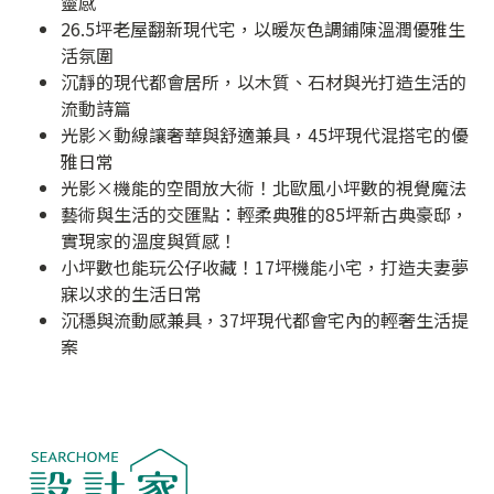
靈感
26.5坪老屋翻新現代宅，以暖灰色調鋪陳溫潤優雅生
活氛圍
沉靜的現代都會居所，以木質、石材與光打造生活的
流動詩篇
光影×動線讓奢華與舒適兼具，45坪現代混搭宅的優
雅日常
光影×機能的空間放大術！北歐風小坪數的視覺魔法
藝術與生活的交匯點：輕柔典雅的85坪新古典豪邸，
實現家的溫度與質感！
小坪數也能玩公仔收藏！17坪機能小宅，打造夫妻夢
寐以求的生活日常
沉穩與流動感兼具，37坪現代都會宅內的輕奢生活提
案