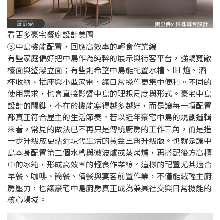
看更多豪宅餐廚設計美圖
③中島機能配置，回應高效率的輕食作業線
有些家庭偏好把中島作為純粹的展示與待客平台，強調寬敞
檯面與整潔立面；有些則希望中島能配置水槽、IH 爐、酒
杯收納、插座與小型家電，讓日常操作更集中便利。不同的
使用需求，也會直接影響中島的理想尺度與形式。豪宅中島
設計的關鍵，不在於機能塞得越多越好，而是讓每一項配置
都真正符合屋主的生活節奏。若以近年豪宅中島的規劃邏輯
來看，常見的做法已不再只是傳統廚房的工作三角，而是進
一步升級成更貼近現代生活的黃金三角升級版。也就是讓中
島本身配置第二個水槽與微波爐或蒸烤爐，再搭配後方高櫃
中的冰箱，形成高效率的輕食作業線。這樣的配置尤其適合
早餐、咖啡、簡餐、備餐與宴客前置作業，不僅能減輕主廚
房壓力，也讓豪宅中島廚房真正成為兼具社交與日常機能的
核心場域。