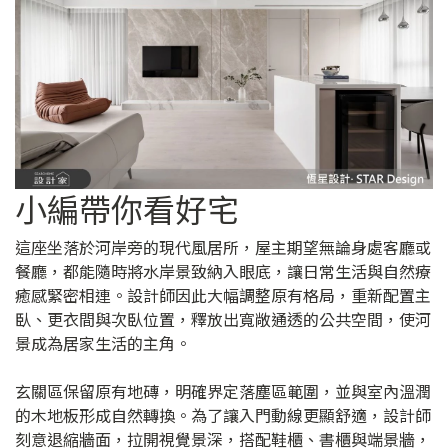
小編帶你看好宅
這座坐落於河岸旁的現代風居所，屋主期望無論身處客廳或
餐廳，都能隨時將水岸景致納入眼底，讓日常生活與自然療
癒感緊密相連。設計師因此大幅調整原有格局，重新配置主
臥、更衣間與次臥位置，釋放出寬敞通透的公共空間，使河
景成為居家生活的主角。
玄關區保留原有地磚，明確界定落塵區範圍，並與室內溫潤
的木地板形成自然轉換。為了讓入門動線更顯舒適，設計師
刻意退縮牆面，拉開視覺景深，搭配鞋櫃、書櫃與端景牆，