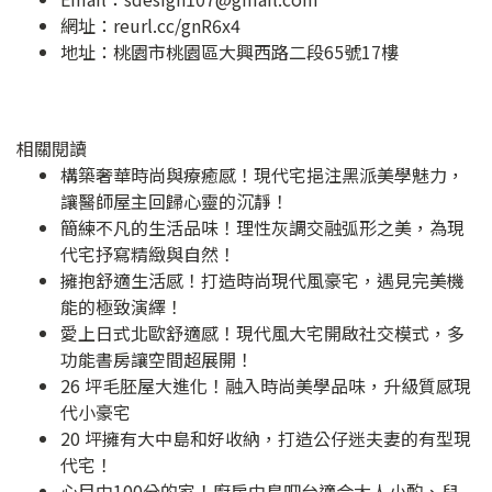
網址：
reurl.cc/gnR6x4
地址：
桃園市桃園區大興西路二段65號17樓
相關閱讀
構築奢華時尚與療癒感！現代宅挹注黑派美學魅力，
讓醫師屋主回歸心靈的沉靜！
簡練不凡的生活品味！理性灰調交融弧形之美，為現
代宅抒寫精緻與自然！
擁抱舒適生活感！打造時尚現代風豪宅，遇見完美機
能的極致演繹！
愛上日式北歐舒適感！現代風大宅開啟社交模式，多
功能書房讓空間超展開！
26 坪毛胚屋大進化！融入時尚美學品味，升級質感現
代小豪宅
20 坪擁有大中島和好收納，打造公仔迷夫妻的有型現
代宅！
心目中100分的家！廚房中島吧台適合大人小酌、兒