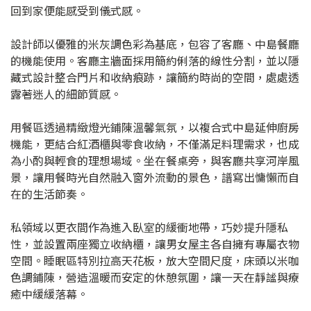
回到家便能感受到儀式感。
設計師以優雅的米灰調色彩為基底，包容了客廳、中島餐廳
的機能使用。客廳主牆面採用簡約俐落的線性分割，並以隱
藏式設計整合門片和收納痕跡，讓簡約時尚的空間，處處透
露著迷人的細節質感。
用餐區透過精緻燈光鋪陳溫馨氣氛，以複合式中島延伸廚房
機能，更結合紅酒櫃與零食收納，不僅滿足料理需求，也成
為小酌與輕食的理想場域。坐在餐桌旁，與客廳共享河岸風
景，讓用餐時光自然融入窗外流動的景色，譜寫出慵懶而自
在的生活節奏。
私領域以更衣間作為進入臥室的緩衝地帶，巧妙提升隱私
性，並設置兩座獨立收納櫃，讓男女屋主各自擁有專屬衣物
空間。睡眠區特別拉高天花板，放大空間尺度，床頭以米咖
色調鋪陳，營造溫暖而安定的休憩氛圍，讓一天在靜謐與療
癒中緩緩落幕。