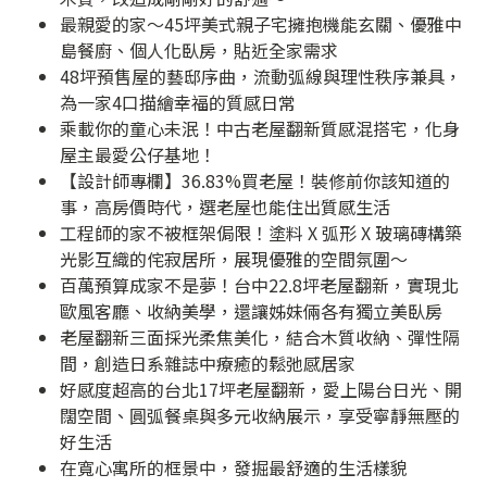
最親愛的家～45坪美式親子宅擁抱機能玄關、優雅中
島餐廚、個人化臥房，貼近全家需求
48坪預售屋的藝邸序曲，流動弧線與理性秩序兼具，
為一家4口描繪幸福的質感日常
乘載你的童心未泯！中古老屋翻新質感混搭宅，化身
屋主最愛公仔基地！
【設計師專欄】36.83%買老屋！裝修前你該知道的
事，高房價時代，選老屋也能住出質感生活
工程師的家不被框架侷限！塗料 X 弧形 X 玻璃磚構築
光影互織的侘寂居所，展現優雅的空間氛圍～
百萬預算成家不是夢！台中22.8坪老屋翻新，實現北
歐風客廳、收納美學，還讓姊妹倆各有獨立美臥房
老屋翻新三面採光柔焦美化，結合木質收納、彈性隔
間，創造日系雜誌中療癒的鬆弛感居家
好感度超高的台北17坪老屋翻新，愛上陽台日光、開
闊空間、圓弧餐桌與多元收納展示，享受寧靜無壓的
好生活
在寬心寓所的框景中，發掘最舒適的生活樣貌