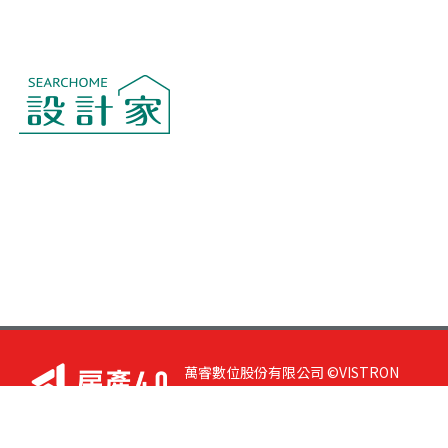
萬睿數位股份有限公司 ©VISTRON
DIGITAL All Right Reserved. 若您有任
何意見或指教，請與
我們聯絡
|
隱私
權政策