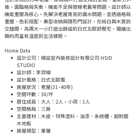
後，面臨格局失衡、機能不足與管線老舊等問題。設計師以
機能重塑為核心，先解決老屋常見的漏水問題，並透過格局
重塑、色彩搭配、美型收納與隱形門設計，在純白與木質的
交錯間，為兩大一小打造出靜謐的日式北歐舒壓宅，描繪出
簡約而富有溫度的生活樣貌。
Home Data
設計公司：
樺設室內裝修設計有限公司 HSID
STUDIO
設計師：李羿樺
設計風格：日式北歐風
房屋狀況：老屋(31~40年)
空間坪數：30/坪
居住成員：大人：2人，小孩：1人
空間格局：三房
主要建材：木皮、特殊塗料、油漆、系統櫃、超耐磨
木地板
房屋類型：單層