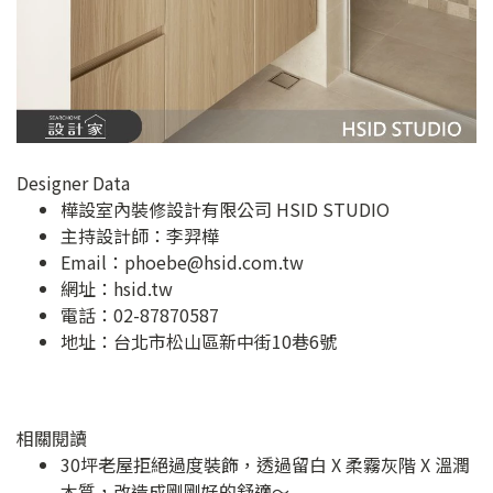
Designer Data
樺設室內裝修設計有限公司 HSID STUDIO
主持設計師：李羿樺
Email：
phoebe@hsid.com.tw
網址：
hsid.tw
電話：02-87870587
地址：
台北市松山區新中街10巷6號
相關閱讀
30坪老屋拒絕過度裝飾，透過留白 X 柔霧灰階 X 溫潤
木質，改造成剛剛好的舒適～