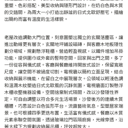
重塑、色彩搭配、美型收納與隱形門設計，在奶白色與木質
的交錯間，為兩大一小打造出靜謐的日式北歐舒壓宅，描繪
出簡約而富有溫度的生活樣貌。
老屋改造調動大門位置，刻意圍塑出獨立的玄關落塵區，讓
進出動線更有層次，玄關地坪鋪設磁磚，與客廳木地板隱性
劃分場域，規劃懸浮鞋櫃，營造輕盈視感，以鐵件增加吊掛
功能，提供圍巾或外套的暫時空間，回家與出門之間，多了
一份從容與儀式感。客廳與餐廳維持開放式設計，保留寬敞
尺度，讓空間不被過度切割。電視牆以簡約立面呈現，結合
收納與展示機能，在留白之中展現層次。公領域以輕淺色調
和溫潤木紋塑造日式北歐風的沉靜氛圍，電視牆面訂製懸浮
木櫃收整機器設備，空間捨棄制式隔間，改以沙發隱性界
定，可自由調整以符合多元生活場景，沙發後方的連續木質
櫃體，巧思設計白色弧形平台，流露藝術氣息，型塑居家端
景，也可根據四季更迭布置，生活富有儀式感。餐廳以木質
元素串聯空間氛圍，透過玻璃拉門區隔廚房，光線穿透，沿
著大樑下方規劃收納展示櫃，坪效超放大。