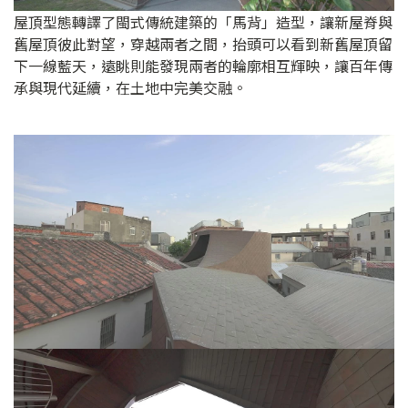
屋頂型態轉譯了閩式傳統建築的「馬背」造型，讓新屋脊與
舊屋頂彼此對望，穿越兩者之間，抬頭可以看到新舊屋頂留
下一線藍天，遠眺則能發現兩者的輪廓相互輝映，讓百年傳
承與現代延續，在土地中完美交融。