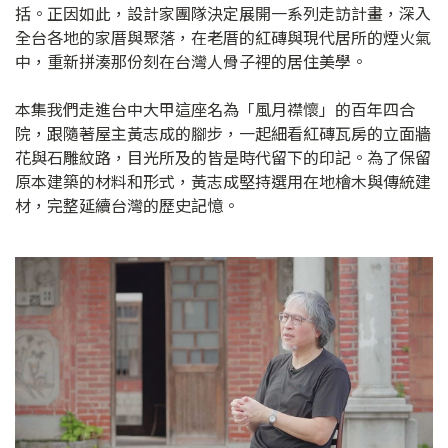
括。正因如此，設計家團隊決定展開一系列走訪計畫，深入
全台各地的家厝與聚落，在老厝的紅磚與現代居所的煙火氣
中，重新拼湊那份刻在台灣人骨子裡的居住美學。
本集我們走進台中大甲這座名為「風月襟懷」的百年四合
院，跟隨著屋主黃志成的腳步，一起細看紅磚瓦房的立面牆
花與石雕紋路，目光所及的皆是時代留下的印記。為了保留
原本建築的材料和形式，黃志成堅持選用在地檜木與傳統建
材，完整延續台灣的歷史記憶。