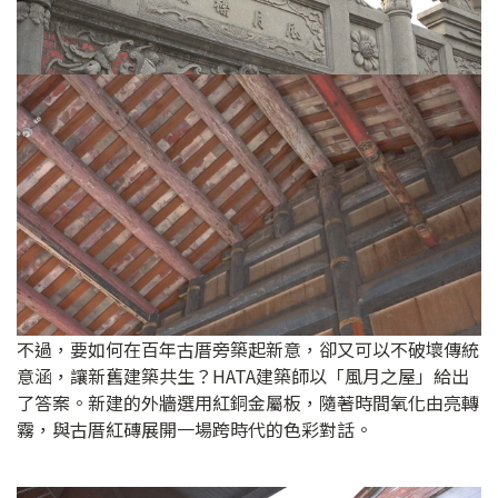
不過，要如何在百年古厝旁築起新意，卻又可以不破壞傳統
意涵，讓新舊建築共生？HATA建築師以「風月之屋」給出
了答案。新建的外牆選用紅銅金屬板，隨著時間氧化由亮轉
霧，與古厝紅磚展開一場跨時代的色彩對話。