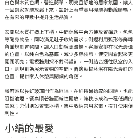
白色與木質色調，營造簡單、明亮且舒適的居家氛圍，讓人
一回到家就能放鬆下來。設計上著重實用機能與動線順暢，
在有限的坪數中提升生活品質。
玄關以木質打造上下櫃，中間保留平台方便放置鑰匙、包包
等隨身物品，同時滿足鞋子收納需求；側邊利用弧形修飾轉
角並規劃置物間，讓入口動線更流暢。客廳安排在採光最佳
的位置，以純白色為基底，減少多餘裝飾，使空間看起來更
開闊明亮；電視牆則採不對稱設計，一側結合通往臥室的入
口，則規劃為展示置物的空間。窗邊臥榻沐浴在陽光最好的
位置，提供家人休憩與閱讀的角落。
餐廚區以長虹玻璃門作為區隔，在維持通透感的同時，也能
阻擋油煙。餐桌順著牆面線性擺放，讓秩序成為一種低調的
美感；旁側則設置電器櫃，集中收納常用家電，提升使用便
利性。
小編的最愛