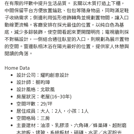
在有限的坪數中提升生活品質。 玄關以木質打造上下櫃，
中間保留平台方便放置鑰匙、包包等隨身物品，同時滿足鞋
子收納需求；側邊利用弧形修飾轉角並規劃置物間，讓入口
動線更流暢。客廳安排在採光最佳的位置，以純白色為基
底，減少多餘裝飾，使空間看起來更開闊明亮；電視牆則採
不對稱設計，一側結合通往臥室的入口，則規劃為展示置物
的空間。窗邊臥榻沐浴在陽光最好的位置，提供家人休憩與
閱讀的角落。
Home Data
設計公司：
耀昀創意設計
設計師：蔡昀璋
設計風格：北歐風
房屋狀況：老屋(16~30年)
空間坪數：29/坪
居住成員：大人：2人，小孩：1人
空間格局：三房
主要建材：油漆、乳膠漆、六角磚／蜂巢磚、超耐磨
木地板、烤玻、系統板材、磁磚、水泥／水泥粉光