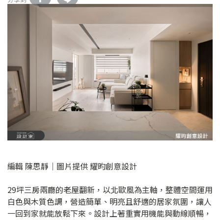
編輯 陳思靜｜圖片提供 耀昀創意設計
29坪三房兩廳的老屋翻新，以北歐風為主軸，整體空間運用
白色與木質色調，營造簡單、明亮且舒適的居家氛圍，讓人
一回到家就能放鬆下來。設計上著重實用機能與動線順暢，