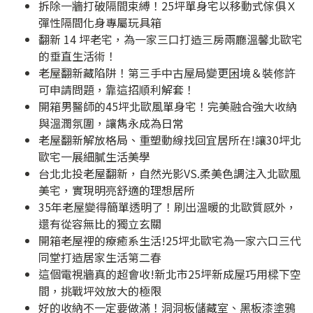
拆除一牆打破隔間束縛！25坪單身宅以移動式傢俱Ｘ
彈性隔間化身專屬玩具箱
翻新 14 坪老宅，為一家三口打造三房兩廳溫馨北歐宅
的垂直生活術！
老屋翻新藏陷阱！第三手中古屋局變更困境＆裝修許
可申請問題，靠這招順利解套！
開箱男醫師的45坪北歐風單身宅！完美融合強大收納
與溫潤氛圍，讓雋永成為日常
老屋翻新解放格局、重塑動線找回宜居所在!讓30坪北
歐宅一展細膩生活美學
台北北投老屋翻新，自然光影VS.柔美色調注入北歐風
美宅，實現明亮舒適的理想居所
35年老屋變得簡單透明了！刷出溫暖的北歐質感外，
還有從容無比的獨立玄關
開箱老屋裡的療癒系生活!25坪北歐宅為一家六口三代
同堂打造居家生活第二春
這個電視牆真的超會收!新北市25坪新成屋巧用樑下空
間，挑戰坪效放大的極限
好的收納不一定要做滿！洞洞板儲藏室、黑板漆塗鴉