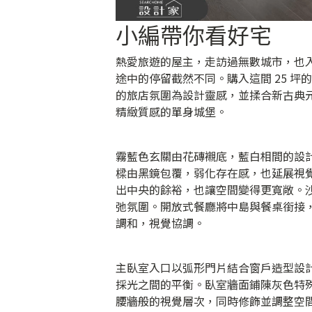
小編帶你看好宅
熱愛旅遊的屋主，走訪過無數城市，也
途中的停留截然不同。購入這間 25 
的旅店氛圍為設計靈感，並揉合新古典
精緻質感的單身城堡。
霧藍色玄關由花磚襯底，藍白相間的設
樑由黑鏡包覆，弱化存在感，也延展視
出中央的餘裕，也讓空間變得更寬敞。
弛氛圍。開放式餐廳將中島與餐桌銜接
調和，視覺協調。
主臥室入口以弧形門片結合窗戶造型設
採光之間的平衡。臥室牆面鋪陳灰色特
腰牆般的視覺層次，同時修飾並調整空