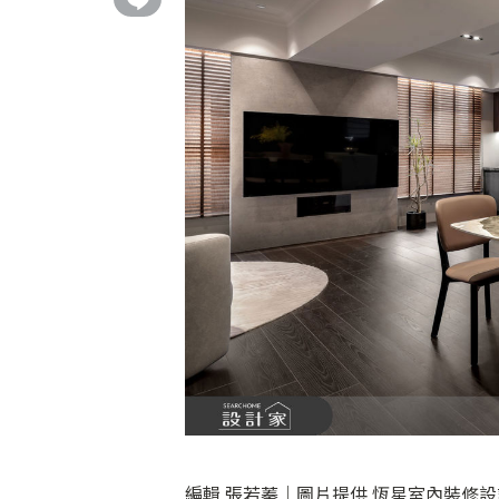
編輯 張若蓁｜圖片提供 恆星室內裝修