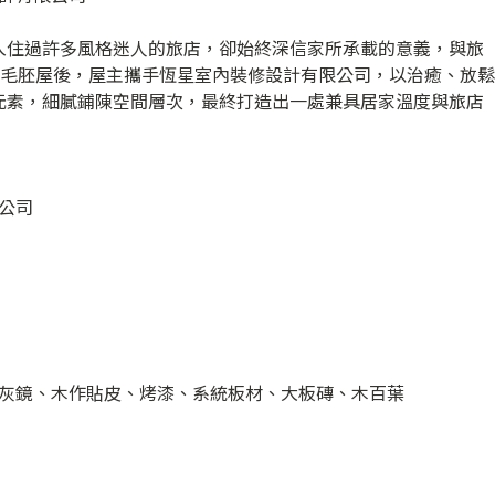
入住過許多風格迷人的旅店，卻始終深信家所承載的意義，與旅
坪的毛胚屋後，屋主攜手恆星室內裝修設計有限公司，以治癒、放鬆
元素，細膩鋪陳空間層次，最終打造出一處兼具居家溫度與旅店
公司
灰鏡、木作貼皮、烤漆、系統板材、大板磚、木百葉