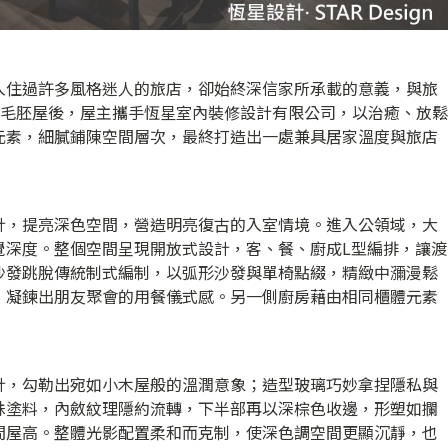
入住過許多風格迷人的旅店，卻始終深信家所承載的意義，與旅
坪的毛胚屋後，屋主攜手恆星室內裝修設計有限公司，以治癒、放鬆
元素，細膩鋪陳空間層次，最終打造出一處兼具居家溫度與旅店
計，提亮深色空間，營造明亮復古的入室情境。進入公領域，大
覺深度。整個空間呈現開放式設計，客、餐、廚成L型編排，讓渡
沙發跳脫傳統制式編制，以弧形沙發與單椅點綴，精緻中瀰漫鬆
，凝鍊出朋友聚會的用餐儀式感。另一側廚房藉由相同櫃體元素
計，勾勒出宛如小木屋般的溫潤意象；造型玻璃巧妙拿捏隱私與
殊塗料，內斂紋理隱約流轉，下半部再以深棕色收邊，形塑如攔
間屋高。整體光影配置柔和而克制，使深色調空間更顯沉靜，也