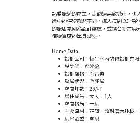
熱愛旅遊的屋主，走訪過無數城市，也
途中的停留截然不同。購入這間 25 
的旅店氛圍為設計靈感，並揉合新古典
精緻質感的單身城堡。
Home Data
設計公司：
恆星室內裝修設計有限
設計師：鄧湘盈
設計風格：新古典
房屋狀況：毛胚屋
空間坪數：25/坪
居住成員：大人：1人
空間格局：一房
主要建材：花磚、超耐磨木地板、
房屋類型：單層