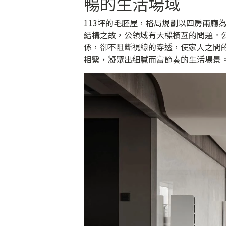
暢的生活場域
113坪的毛胚屋，格局規劃以四房兩廳
結構之故，公領域有大樑橫亙的問題。
係，卻不阻斷視線的穿透，使家人之間
相繫，凝聚出細膩而富節奏的生活場景