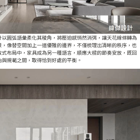
計以圓弧語彙柔化其稜角，將壓迫感悄然消弭，讓天花線條轉為
景，像替空間加上一道優雅的邊界，不僅梳理出清晰的秩序，也
放式布局中，家具成為另一種語言，順應大樑的節奏安放，既回
由與規範之間，取得恰到好處的平衡。