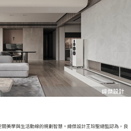
空間美學與生活動線的規劃智慧。緯傑設計王琮聖總監認為，良