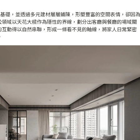
為基礎，並透過多元建材層層鋪陳，形塑豐富的空間表情，卻因
公領域以天花大樑作為隱性的界線，劃分出客廳與餐廳的場域關
的互動得以自然串聯，形成一條看不見的軸線，將家人日常緊密
。