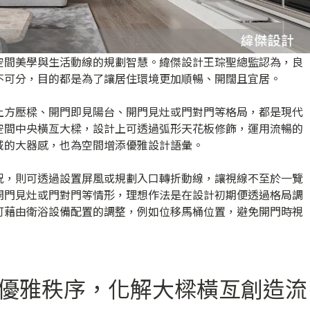
空間美學與生活動線的規劃智慧。緯傑設計王琮聖總監認為，良
不可分，目的都是為了讓居住環境更加順暢、開闊且宜居。
上方壓樑、開門即見陽台、開門見灶或門對門等格局，都是現代
空間中央橫亙大樑，設計上可透過弧形天花板修飾，運用流暢的
域的大器感，也為空間增添優雅設計語彙。
況，則可透過設置屏風或規劃入口轉折動線，讓視線不至於一覽
開門見灶或門對門等情形，理想作法是在設計初期便透過格局調
可藉由衛浴設備配置的調整，例如位移馬桶位置，避免開門時視
的優雅秩序，化解大樑橫亙創造流