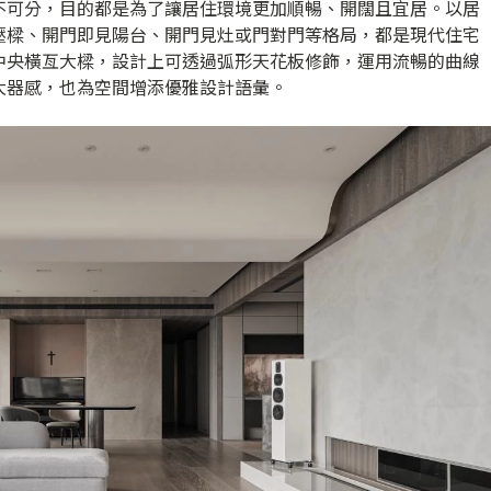
不可分，目的都是為了讓居住環境更加順暢、開闊且宜居。以居
壓樑、開門即見陽台、開門見灶或門對門等格局，都是現代住宅
中央橫亙大樑，設計上可透過弧形天花板修飾，運用流暢的曲線
大器感，也為空間增添優雅設計語彙。