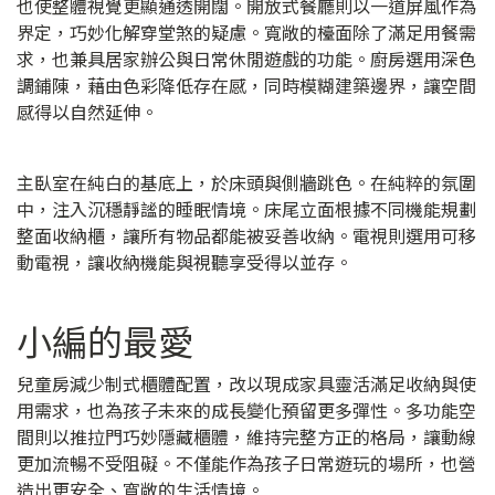
也使整體視覺更顯通透開闊。開放式餐廳則以一道屏風作為
界定，巧妙化解穿堂煞的疑慮。寬敞的檯面除了滿足用餐需
求，也兼具居家辦公與日常休閒遊戲的功能。廚房選用深色
調鋪陳，藉由色彩降低存在感，同時模糊建築邊界，讓空間
感得以自然延伸。
主臥室在純白的基底上，於床頭與側牆跳色。在純粹的氛圍
中，注入沉穩靜謐的睡眠情境。床尾立面根據不同機能規劃
整面收納櫃，讓所有物品都能被妥善收納。電視則選用可移
動電視，讓收納機能與視聽享受得以並存。
小編的最愛
兒童房減少制式櫃體配置，改以現成家具靈活滿足收納與使
用需求，也為孩子未來的成長變化預留更多彈性。多功能空
間則以推拉門巧妙隱藏櫃體，維持完整方正的格局，讓動線
更加流暢不受阻礙。不僅能作為孩子日常遊玩的場所，也營
造出更安全、寬敞的生活情境。