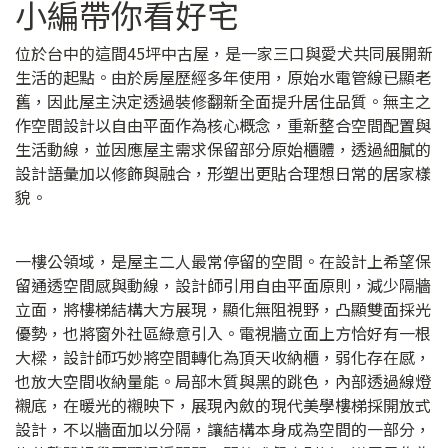
小編帶你看好宅
位於台中的這間45坪中古屋，是一家三口與愛犬共同展開新
生活的起點。由於房屋歷經多年使用，原始水電管線已顯老
舊，因此屋主決定透過裝修翻新全面提升居住品質。無主之
作空間設計以自由平面作為核心概念，重新整合空間配置與
生活動線，並因應屋主需求保留部分原始櫃體，透過細膩的
設計語彙加以修飾與融合，形塑出更貼合理想日常的居家樣
貌。
一樓公領域，是屋主二人最常停留的空間。在設計上希望保
留通透空間感與動線，設計師引用自由平面原則，減少隔牆
立面，將樓梯結構大方展現，顯化無阻視野，凸顯雙面採光
優勢，也將窗外社區綠意引入。電視牆立面上方恰好有一根
大樑，設計師巧妙將空間轉化為頂天收納櫃，弱化存在感，
也放大空間收納量能。局部木質與黑的跳色，內部透過線燈
襯底，在暖光的襯映下，展現內斂的現代美學樓梯採開放式
設計，不以牆面加以分隔，讓結構本身成為空間的一部分，