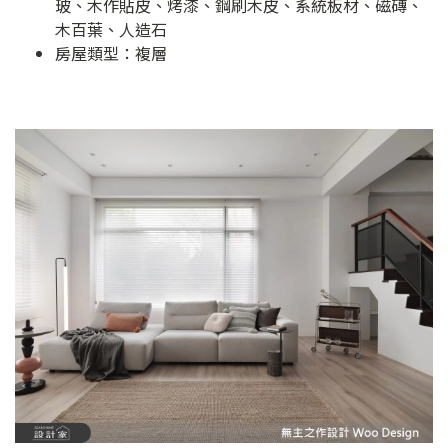
玻、木作貼皮、烤漆、鋼刷木皮、系統板材、磁磚、
木百葉、人造石
房屋類型：複層