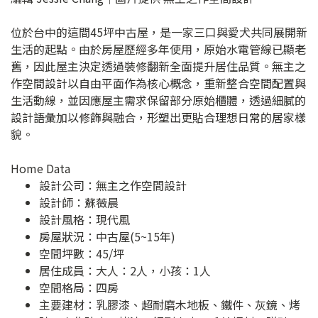
位於台中的這間45坪中古屋，是一家三口與愛犬共同展開新
生活的起點。由於房屋歷經多年使用，原始水電管線已顯老
舊，因此屋主決定透過裝修翻新全面提升居住品質。無主之
作空間設計以自由平面作為核心概念，重新整合空間配置與
生活動線，並因應屋主需求保留部分原始櫃體，透過細膩的
設計語彙加以修飾與融合，形塑出更貼合理想日常的居家樣
貌。
Home Data
設計公司：
無主之作空間設計
設計師：蘇薇晨
設計風格：現代風
房屋狀況：中古屋(5~15年)
空間坪數：45/坪
居住成員：大人：2人，小孩：1人
空間格局：四房
主要建材：乳膠漆、超耐磨木地板、鐵件、灰鏡、烤