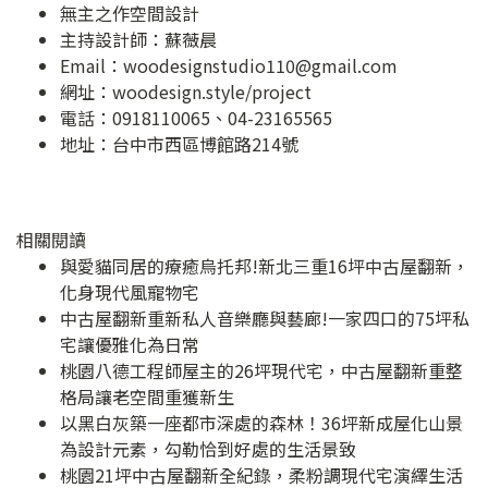
無主之作空間設計
主持設計師：蘇薇晨
Email：
woodesignstudio110@gmail.com
網址：
woodesign.style/project
電話：0918110065、04-23165565
地址：
台中市西區博館路214號
相關閱讀
與愛貓同居的療癒烏托邦!新北三重16坪中古屋翻新，
化身現代風寵物宅
中古屋翻新重新私人音樂廳與藝廊!一家四口的75坪私
宅讓優雅化為日常
桃園八德工程師屋主的26坪現代宅，中古屋翻新重整
格局讓老空間重獲新生
以黑白灰築一座都市深處的森林！36坪新成屋化山景
為設計元素，勾勒恰到好處的生活景致
桃園21坪中古屋翻新全紀錄，柔粉調現代宅演繹生活