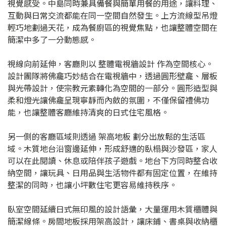
視覺感受。中島同時兼具備餐與簡單用餐的用途，讓料理、
互動與日常交流都能在同一空間自然發生。上方流線型吊燈
輕巧地劃過天花，成為餐廚區的視覺焦點，也讓整體空間在
簡潔中多了一分動態感。
視線向前延伸，客廳則以 整體電視牆設計 作為空間核心。
設計團隊將佛龕巧妙結合在電視牆中，透過圓形壁龕、層板
與光帶設計，使宗教元素轉化為空間的一部分。圓形造型與
柔和燈光讓佛龕呈現寧靜而內斂的氛圍，不僅保留禮佛功
能，也讓整體客廳維持清爽的日式住宅風格。
另一側的客廳區域則透過 架高地板 劃分出放鬆的生活區
域。木質地台沿窗邊延伸，形成舒適的臥榻與沙發區，家人
可以在此閱讀、休息或陪伴孩子遊戲。地台下方同時整合收
納空間，讓玩具、日用品與生活物件都有固定位置，在維持
整潔的同時，也讓小坪數住宅更容易維持秩序。
臥室空間延續日式無印風的設計語彙，大量運用木質櫃體與
簡潔線條。房間地板採用架高設計，讓床鋪、書桌與收納櫃