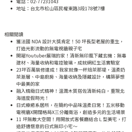
電話：02-77231043
地址：
台北市松山區民權東路3段178號7樓
相關閱讀
獲法國 NDA 設計大獎肯定！50 坪長型老屋的重生，
打造光影流動的無電視牆親子宅
開箱Youtuber展瑞的家！清新無印風下藏玄機：無毒
建材、海量收納和電控玻璃，成就網紅生活實驗室
23坪百萬裝修達成！我家就像一杯焙茶那堤，溫柔奶
茶漸層、中島廚房、海量收納及隱藏設計，構築夢想
中最美的家
融入精緻日式精神！溫潤木質搭佐清新純白，重現北
海道度假時光！
日式療癒系居所，在簡約中品味溫柔日常！五米移動
電視牆X開闊格局X三分離衛浴，創造多元的生活場景
11 坪無敵大空間！用開放式客餐廳結合Ｌ型美宅，打
造舒適愜意的日式無印小宅～