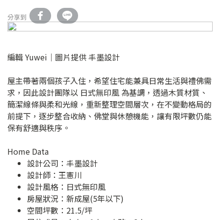
分享到
編輯 Yuwei｜圖片提供 丰墨設計
屋主帶著兩個孩子入住，希望住宅能兼具日常生活與禮佛需
求，因此設計團隊以 日式無印風 為基調，透過木質材質、
簡潔線條與柔和光線，重新整理空間層次，在不變動格局的
前提下，逐步整合收納、佛堂與休憩機能，讓有限坪數仍能
保有舒適與秩序。
Home Data
設計公司：
丰墨設計
設計師：王憲川
設計風格：日式無印風
房屋狀況：新成屋(5年以下)
空間坪數：21.5/坪