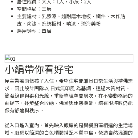
居住成員：大人：1人，小孩：2人
空間格局：三房
主要建材：乳膠漆、超耐磨木地板、鐵件、木作貼
皮、烤漆、系統板材、噴漆、琉海美粉
房屋類型：單層
小編帶你看好宅
屋主帶著兩個孩子入住，希望住宅能兼具日常生活與禮佛需
求，因此設計團隊以 日式無印風 為基調，透過木質材質、
簡潔線條與柔和光線，重新整理空間層次，在不變動格局的
前提下，逐步整合收納、佛堂與休憩機能，讓有限坪數仍能
保有舒適與秩序。
從入口進入室內，首先映入眼簾的是與餐廚區相連的生活場
域。廚房以簡潔的白色櫃體搭配木質中島，營造自然溫潤的