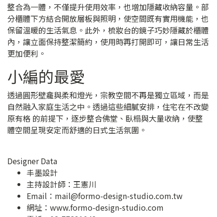
整合為一體，不僅提升使用效率，也增加隱藏收納容量。部
分櫃體下方結合開放層板與照明，使空間既有實用機能，也
保留溫暖的生活氣息。此外，梳妝台的鏡子巧妙隱藏於櫃體
內，讓立面保持整潔簡約，使用時再打開即可，讓日常生活
更加便利。
小編的最愛
透過圓形壁龕與柔和燈光，宗教空間不再是獨立區域，而是
自然融入家庭生活之中。透過這些細膩安排，住宅在不改變
原有格 的前提下，逐步整合佛堂、臥榻與大量收納，使整
體空間呈現安定而舒適的日式生活氛圍。
Designer Data
丰墨設計
主持設計師：王憲川
Email：
mail@formo-design-studio.com.tw
網址：
www.formo-design-studio.com