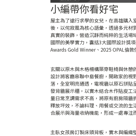
小編帶你看好宅
屋主為了遠行求學的女兒，在高雄購入
後，以侘寂風為核心語彙，透過多元材
真實的裝飾，營造沉靜而純粹的生活場
國際的美學實力，囊括3大國際設計獎項殊榮：2026 
Awards Gold Winner、2025 OPA
玄關以原木與木格柵構築穿鞋椅與休憩
設計將客廳串聯中島餐廚，開啟家的視野
落，全室明亮通透，電視牆以原石拼貼
發背牆展示櫃，以實木結合木作貼皮工
量日常烹調需求不高，將原有廚房隔牆
釋放坪效，不論料理、用餐或交流的生
合展示與海量收納機能，形成一處專注
主臥女孩房訂製床頭背板，實木與編織