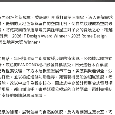
室內34坪的新成屋，委託設計團隊打造第三個家，深入瞭解需求
質、低調的大地色系與留白的空間比例，使自然紋理成為空間最
域，將侘寂風的深邃意境完美詮釋屋主對子女的愛護之心，跨越
iF Design Award Winner、2025 Rome Design
L倫敦傑出地產大獎 Winner。
的角落，每日進出家門都有放緩步調的療癒感。公領域以開放式
，灰色的PANDOMO地坪散發質樸感受，日光透著木百葉灑
呈現粗獷紋理，下方木層板型塑展示平台，美感與機能俱全。沙
法打造，並以極細燈條勾勒邊界，宛若藝術品般的細膩質感。考
拆除，改以中島作為餐廚核心，開放式中島設計與整合式電器櫃
活場景，都自然流暢。書房延續公領域的自然語彙，兩側書櫃結
而安靜的閱讀與思考場域。
壁紙的鋪陳，展現溫柔而自然的質感，房內規劃獨立更衣室，巧