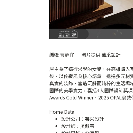
編輯 曹靜宜 │ 圖片提供 芸采設計
屋主為了遠行求學的女兒，在高雄購入
後，以侘寂風為核心語彙，透過多元材
真實的裝飾，營造沉靜而純粹的生活場
國際的美學實力，囊括3大國際設計獎項殊榮：2026 
Awards Gold Winner、2025 OPA
Home Data
設計公司：
芸采設計
設計師：吳佩芸