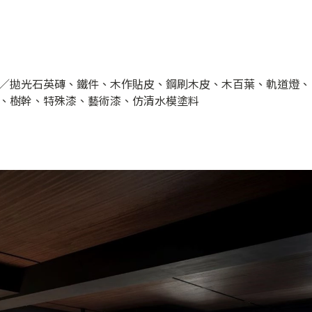
／拋光石英磚、鐵件、木作貼皮、鋼刷木皮、木百葉、軌道燈、
、樹幹、特殊漆、藝術漆、仿清水模塗料