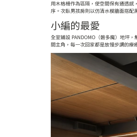
用木格柵作為區隔，使空間保有通透感
序。次臥男孩房則以仿清水模牆面搭配
小編的最愛
全室鋪設 PANDOMO（磐多魔）地
間主角，每一次回家都是放慢步調的療