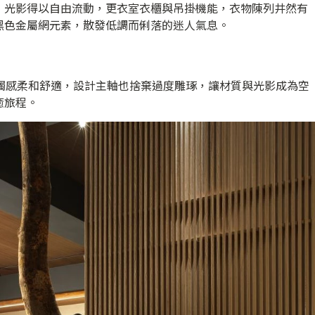
，光影得以自由流動，更衣室衣櫃與吊掛機能，衣物陳列井然有
黑色金屬網元素，散發低調而俐落的迷人氣息。
坪，觸感柔和舒適，設計主軸也捨棄過度雕琢，讓材質與光影成為空
癒旅程。