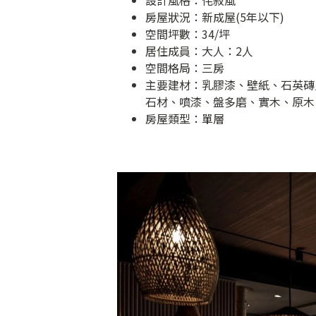
設計風格：侘寂風
房屋狀況：新成屋(5年以下)
空間坪數：34/坪
居住成員：大人：2人
空間格局：三房
主要建材：乳膠漆、壁紙、石英磚
石材、噴漆、盤多磨、實木、原木
房屋類型：單層