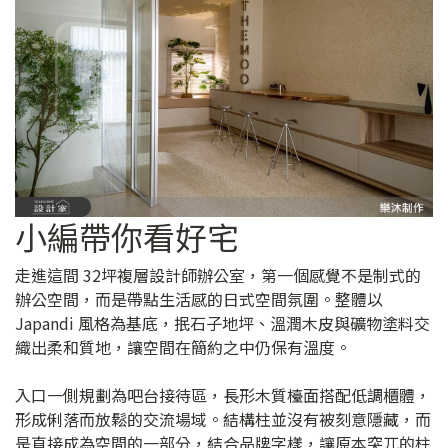
小編帶你看好宅
走進這間 32坪複層設計師辦公室，第一個感覺不是制式的
辦公空間，而是帶點生活感的日式空間氛圍。整體以
Japandi 風格為基底，抿石子地坪、溫潤木皮與礦物塗料交
織出柔和質地，讓空間在簡約之中仍保有溫度。
入口一側規劃為吧台接待區，長形木質檯面搭配低調櫃體，
形成俐落而放鬆的交流場域。結構柱並沒有被刻意隱藏，而
是直接成為空間的一部分，結合品牌字樣，讓原本突兀的柱