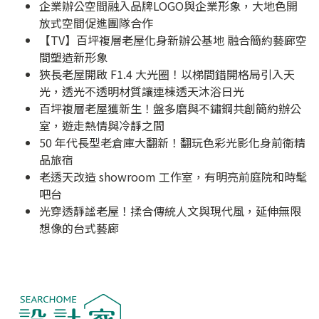
企業辦公空間融入品牌LOGO與企業形象，大地色開
放式空間促進團隊合作
【TV】百坪複層老屋化身新辦公基地 融合簡約藝廊空
間塑造新形象
狹長老屋開啟 F1.4 大光圈！以梯間錯開格局引入天
光，透光不透明材質讓連棟透天沐浴日光
百坪複層老屋獲新生！盤多磨與不鏽鋼共創簡約辦公
室，遊走熱情與冷靜之間
50 年代長型老倉庫大翻新！翻玩色彩光影化身前衛精
品旅宿
老透天改造 showroom 工作室，有明亮前庭院和時髦
吧台
光穿透靜謐老屋！揉合傳統人文與現代風，延伸無限
想像的台式藝廊