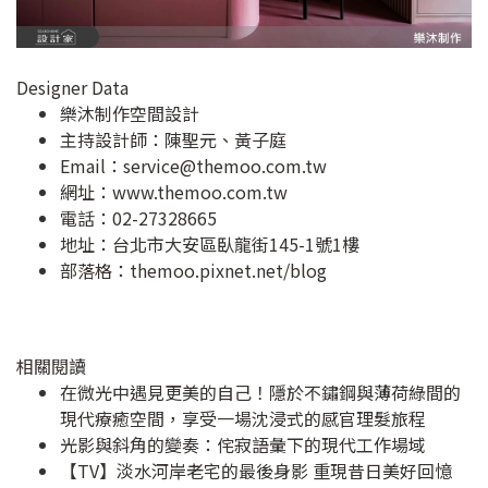
Designer Data
樂沐制作空間設計
主持設計師：陳聖元、黃子庭
Email：
service@themoo.com.tw
網址：
www.themoo.com.tw
電話：02-27328665
地址：
台北市大安區臥龍街145-1號1樓
部落格：
themoo.pixnet.net/blog
相關閱讀
在微光中遇見更美的自己！隱於不鏽鋼與薄荷綠間的
現代療癒空間，享受一場沈浸式的感官理髮旅程
光影與斜角的變奏：侘寂語彙下的現代工作場域
【TV】淡水河岸老宅的最後身影 重現昔日美好回憶