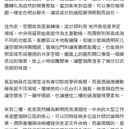
體轉化為自然的視覺焦點。當訪客來到這裡，可以像在咖啡
館一樣坐在吧台聊天，讓談設計的過程變得輕鬆而自在。
往內走，空間氣氛逐漸轉換。設計師利用 地坪高低差界定
場域，中央保留原始高度作為主要動線，而兩側則架高成為
不同的功能區。客廳區以木地板鋪陳，低矮沙發與透明茶几
讓空間保持開闊感；玻璃拉門則讓客廳既能獨立，也能與外
側區域形成通透的共享空間。牆面上的圓形開口像是一個被
挖出的端景，放上小物或雕塑後，讓整個角落多了幾分日式
侘寂的味道。
長型格局在這裡並沒有被切割成零碎房間，而是透過連續動
線串起不同場域。樓梯旁的小花台引入植栽，綠意與自然光
讓空間多了一層呼吸感，也讓通往二樓的過渡變得更柔和。
來到二樓，氣氛突然轉為鮮明而充滿個性。中央的大型工作
桌是整個辦公區的核心，可以同時容納多位設計師討論與作
業。兩側書櫃與收納櫃提供充足文件收納，而最吸睛的，是