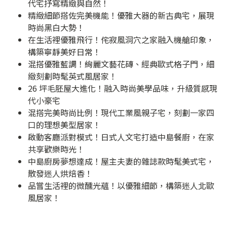
代宅抒寫精緻與自然！
精緻細節搭佐完美機能！優雅大器的新古典宅，展現
時尚黑白大勢！
在生活裡優雅飛行！侘寂風洞穴之家融入機艙印象，
構築寧靜美好日常！
混搭優雅藍調！絢麗文藝花磚、經典歐式格子門，細
緻刻劃時髦英式風居家！
26 坪毛胚屋大進化！融入時尚美學品味，升級質感現
代小豪宅
混搭完美時尚比例！現代工業風親子宅，刻劃一家四
口的理想美型居家！
啟動客廳派對模式！日式人文宅打造中島餐廚，在家
共享歡樂時光！
中島廚房夢想達成！屋主夫妻的雜誌款時髦美式宅，
散發迷人烘焙香！
品嘗生活裡的微醺光蘊！以優雅細節，構築迷人北歐
風居家！