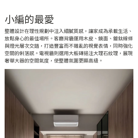
小編的最愛
整體設計在理性規劃中注入細膩質感，讓家成為承載生活、
放鬆身心的最佳場所。客廳背牆運用木皮、鏡面、鍍鈦線條
與燈光層次交錯，打造豐富而不雜亂的視覺表情，同時強化
空間的俐落感。電視牆則選用大板磚挹注大理石紋理，展現
奢華大器的空間氣度，使整體氛圍更顯高級。