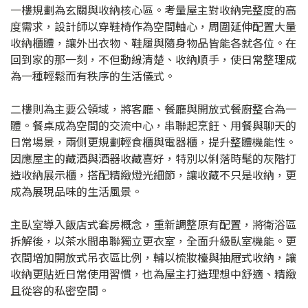
一樓規劃為玄關與收納核心區。考量屋主對收納完整度的高
度需求，設計師以穿鞋椅作為空間軸心，周圍延伸配置大量
收納櫃體，讓外出衣物、鞋履與隨身物品皆能各就各位。在
回到家的那一刻，不但動線清楚、收納順手，使日常整理成
為一種輕鬆而有秩序的生活儀式。
二樓則為主要公領域，將客廳、餐廳與開放式餐廚整合為一
體。餐桌成為空間的交流中心，串聯起烹飪、用餐與聊天的
日常場景，兩側更規劃輕食櫃與電器櫃，提升整體機能性。
因應屋主的藏酒與酒器收藏喜好，特別以俐落時髦的灰階打
造收納展示櫃，搭配精緻燈光細節，讓收藏不只是收納，更
成為展現品味的生活風景。
主臥室導入飯店式套房概念，重新調整原有配置，將衛浴區
拆解後，以茶水間串聯獨立更衣室，全面升級臥室機能。更
衣間增加開放式吊衣區比例，輔以梳妝檯與抽屜式收納，讓
收納更貼近日常使用習慣，也為屋主打造理想中舒適、精緻
且從容的私密空間。