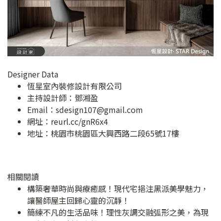
Designer Data
恆星室內裝修設計有限公司
主持設計師：鄧湘盈
Email：
sdesign107@gmail.com
網址：
reurl.cc/gnR6x4
地址：
桃園市桃園區大興西路二段65號17樓
相關閱讀
構築奢華時尚與療癒感！現代宅挹注黑派美學魅力，
讓醫師屋主回歸心靈的沉靜！
簡練不凡的生活品味！理性灰調交融弧形之美，為現