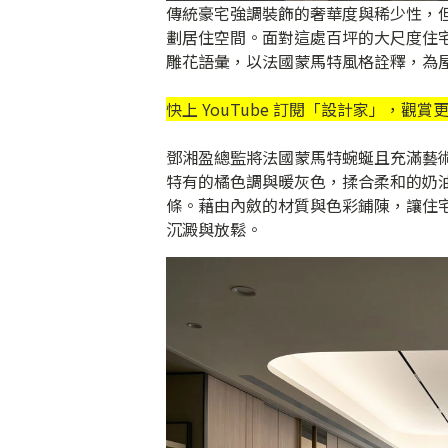
傳統豪宅強調裝飾的奢華度與稀少性，
劃居住空間。面對這處百坪的大尺度住
雕花語彙，以法國蒙馬特風格詮釋，為
快上 YouTube 訂閱「
設計家
」，觀賞
鄧湘盈總監將法國蒙馬特蜿蜒且充滿藝
特有的橘色調與暖灰色，揉合柔和的奶
條。藉由內斂的材質與色彩鋪陳，讓住
沉澱與放鬆。