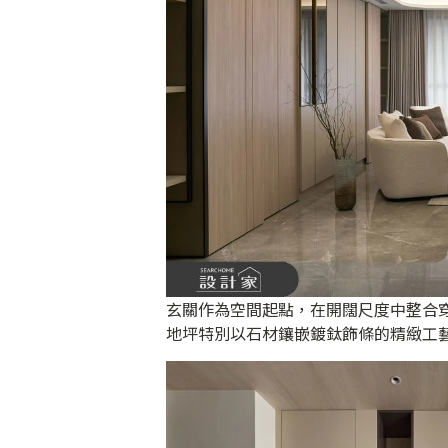
玄關作為空間起點，在開闊尺度中整合
地坪特別以石材鑲嵌鍍鈦飾條的精緻工