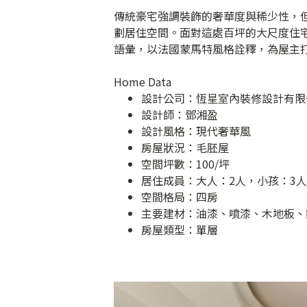
傳統豪宅強調裝飾的奢華度與稀少性，
劃居住空間。面對這處百坪的大尺度住
語彙，以法國蒙馬特風格詮釋，為屋主
Home Data
設計公司：
恆星室內裝修設計有限
設計師：鄧湘盈
設計風格：現代奢華風
房屋狀況：毛胚屋
空間坪數：100/坪
居住成員：大人：2人，小孩：3人
空間格局：四房
主要建材：油漆、噴漆、木地板、
房屋類型：單層