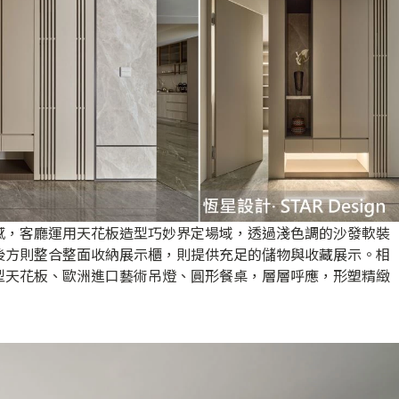
感，客廳運用天花板造型巧妙界定場域，透過淺色調的沙發軟裝
後方則整合整面收納展示櫃，則提供充足的儲物與收藏展示。相
型天花板、歐洲進口藝術吊燈、圓形餐桌，層層呼應，形塑精緻