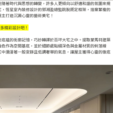
但隨著時代與思想的轉變，許多人更傾向以舒適和諧的氛圍來規
宅，恆星室內裝修設計的鄧湘盈總監跳脫既定框架，捨棄繁複的
屋主打造沉澱心靈的藝術美宅！
更多精彩設計吧！
術底蘊的街廓記憶，巧妙轉譯於百坪大宅之中。提取蒙馬特建築
油色作為空間基底，並於細節處點綴深色與金屬材質的俐落線
宅中瀰漫著一股安靜且低調奢華的氣息，讓屋主獲得心靈的徹底