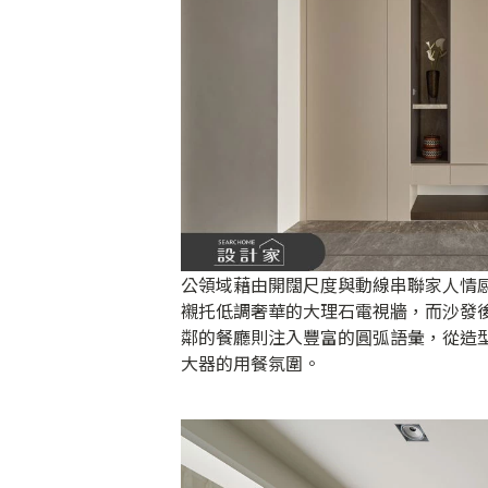
公領域藉由開闊尺度與動線串聯家人情
襯托低調奢華的大理石電視牆，而沙發
鄰的餐廳則注入豐富的圓弧語彙，從造
大器的用餐氛圍。