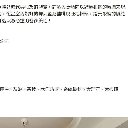
但隨著時代與思想的轉變，許多人更傾向以舒適和諧的氛圍來規
宅，恆星室內設計的鄧湘盈總監跳脫既定框架，捨棄繁複的雕花
打造沉澱心靈的藝術美宅！
公司
鐵件、灰玻、茶玻、木作貼皮、系統板材、大理石、大板磚