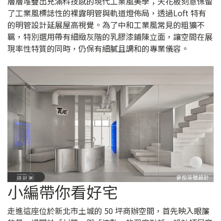
層層堆疊出充滿科技感的現代工業風美學；天花板刻意保留
了工業風標誌性的裸露明管與軌道燈佈局，透過Loft 特有
的明管設計延展屋高視覺。為了中和工業風常見的粗獷不
羈，特別選用帶有細緻灰階的乳膠漆鋪陳立面，讓空間在展
現率性特質的同時，仍保有細膩且調和的專業儀容。
小編帶你看好宅
走進這座位於新北市土城的 50 坪商辦空間，首先映入眼簾