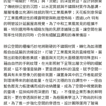
的是一場關於「材質」與「流動」的深度對話。設計師屏棄
了傳統辦公室的沉悶，以水泥質感與不鏽鋼材質作為基調，
層層堆疊出充滿科技感的現代工業風美學；天花板刻意保留
了工業風標誌性的裸露明管與軌道燈佈局，透過Loft 特有
的明管設計延展屋高視覺。為了中和工業風常見的粗獷不
羈，特別選用帶有細緻灰階的乳膠漆鋪陳立面，讓空間在展
現率性特質的同時，仍保有細膩且調和的專業儀容。
辦公空間的櫃檯巧妙地將剛硬的不鏽鋼材質，轉化為如液體
般自由延展的流線設計，打破了工業風常見的直線框架，展
現出前衛的動態美感。牆面與天花則大面積運用特殊塗料，
藉由自然的手刷紋理，在光影照射下呈現出層次分明的細膩
質感。這不僅僅是裝飾，更是透過材料的溫度，賦予空間一
種具有未來想像力的藝術氛圍，讓置身其中的工作者能感受
到環境帶來的創造能量。在這片沈穩的灰白調性中，一座由
藍色壓克力板建構而成的收納體量，成為了空間中視覺跳動
的靈魂，這抹純粹而深邃的「藍」，不僅是企業形象的鮮明
識別，更在穿透與折射之間，為極簡美學注入了時尚的科技
感。為了進一步強化空間的穿透性，設計團隊運用了玻璃