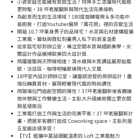
小資家庭也能擁有質感生活！特殊手工漆讓現代風格
更時髦，38 坪老屋翻新與現代生活完美接軌
為創意而生的生活場域！180度旋轉電視＆多功能中
島廚房，打造Youtuber展榮「萬花筒」裡的百變生活
開箱 10.7 坪單身男子的品味宅！水泥與石材建構粗獷
工業風，鍍鈦與霓虹刻畫男人私下的浪漫溫柔
從家庭宅邸到辦公室，專注空間本質與細節美學，米
爾設計作品橫掃歐美四大設計獎
飛躍屋簷與天際線相連！清水模與木質調延展原始風
貌，洽談區、咖啡吧檯縈繞現代人文風
18坪室內設計師辦公室，讓靈感迸發的商辦設計！盡
情玩轉異質材，展現輕奢現代風的時尚調性
用玻璃拉門造創空間的彈性！37坪老屋翻新後客廳擁
抱休憩與工作雙棲生活，主臥大升級擁抱獨立更衣間
與星級衛浴
工業風打造工作與生活的完美平衡！37 坪老屋翻新計
畫，把居家客廳打造成 Coworking space，主臥則是
五星飯店級享受！
【TV】粗獷中蔓延細膩溫柔的 Loft 工業風魅力