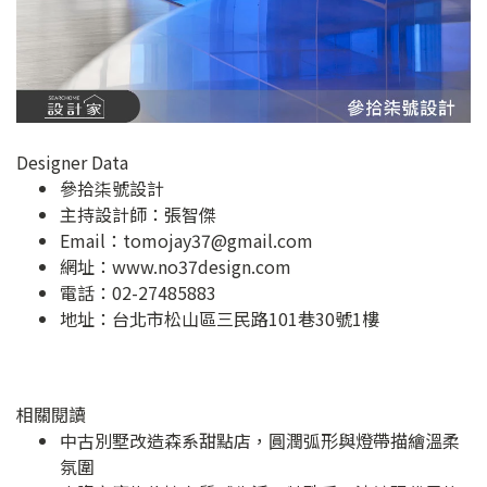
Designer Data
參拾柒號設計
主持設計師：張智傑
Email：
tomojay37@gmail.com
網址：
www.no37design.com
電話：02-27485883
地址：
台北市松山區三民路101巷30號1樓
相關閱讀
中古別墅改造森系甜點店，圓潤弧形與燈帶描繪溫柔
氛圍