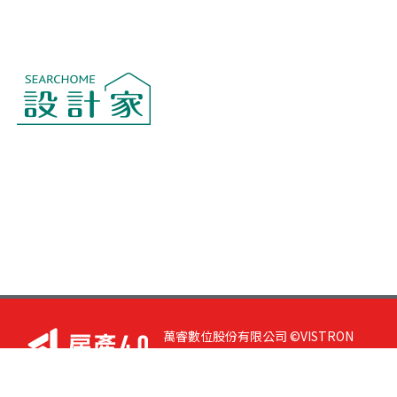
萬睿數位股份有限公司 ©VISTRON
DIGITAL All Right Reserved. 若您有任
何意見或指教，請與
我們聯絡
|
隱私
權政策