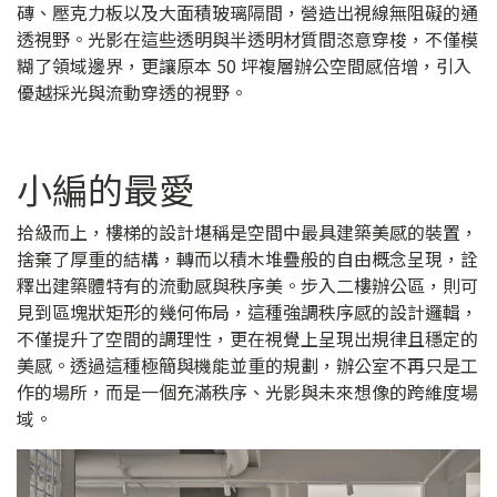
磚、壓克力板以及大面積玻璃隔間，營造出視線無阻礙的通
透視野。光影在這些透明與半透明材質間恣意穿梭，不僅模
糊了領域邊界，更讓原本 50 坪複層辦公空間感倍增，引入
優越採光與流動穿透的視野。
小編的最愛
拾級而上，樓梯的設計堪稱是空間中最具建築美感的裝置，
捨棄了厚重的結構，轉而以積木堆疊般的自由概念呈現，詮
釋出建築體特有的流動感與秩序美。步入二樓辦公區，則可
見到區塊狀矩形的幾何佈局，這種強調秩序感的設計邏輯，
不僅提升了空間的調理性，更在視覺上呈現出規律且穩定的
美感。透過這種極簡與機能並重的規劃，辦公室不再只是工
作的場所，而是一個充滿秩序、光影與未來想像的跨維度場
域。