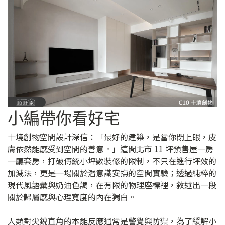
小編帶你看好宅
十境創物空間設計深信：「最好的建築，是當你閉上眼，皮
膚依然能感受到空間的善意。」這間北市 11 坪預售屋一房
一廳套房，打破傳統小坪數裝修的限制，不只在進行坪效的
加減法，更是一場關於潛意識安撫的空間實驗；透過純粹的
現代風語彙與奶油色調，在有限的物理座標裡，敘述出一段
關於歸屬感與心理寬度的內在獨白。
人類對尖銳直角的本能反應通常是警覺與防禦，為了緩解小