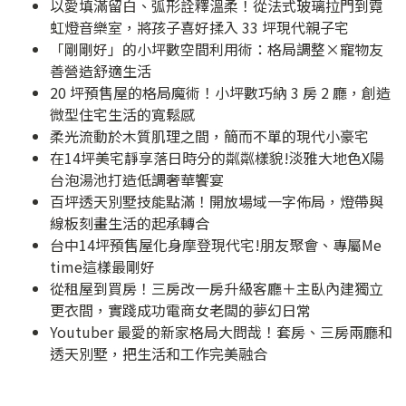
以愛填滿留白、弧形詮釋溫柔！從法式玻璃拉門到霓
虹燈音樂室，將孩子喜好揉入 33 坪現代親子宅
「剛剛好」的小坪數空間利用術：格局調整×寵物友
善營造舒適生活
20 坪預售屋的格局魔術！小坪數巧納 3 房 2 廳，創造
微型住宅生活的寬鬆感
柔光流動於木質肌理之間，簡而不單的現代小豪宅
在14坪美宅靜享落日時分的粼粼樣貌!淡雅大地色X陽
台泡湯池打造低調奢華饗宴
百坪透天別墅技能點滿！開放場域一字佈局，燈帶與
線板刻畫生活的起承轉合
台中14坪預售屋化身摩登現代宅!朋友聚會、專屬Me
time這樣最剛好
從租屋到買房！三房改一房升級客廳＋主臥內建獨立
更衣間，實踐成功電商女老闆的夢幻日常
Youtuber 最愛的新家格局大問哉！套房、三房兩廳和
透天別墅，把生活和工作完美融合