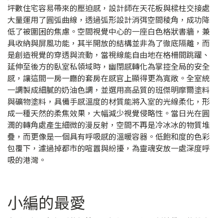
坪數住宅容易帶來的壓迫感，設計師在天花板與樑柱交接處
大量運用了圓弧曲線，透過弧形設計消弭空間稜角，成功降
低了被圍困的焦慮。空間視覺中心的一座白色格狀書牆，兼
具收納與屏風功能，其半開放的結構並非為了徹底隔離，而
是創造視覺的穿透與流動，當視線能自由地在格柵間跳躍、
延伸至後方的臥室私領域時，幽閉感轉化為掌控全局的安全
感，讓這間一房一廳的套房在感官上顯得更為寬敞。全室統
一調製成細膩的奶油色調，並選用高品質的班傑明摩爾塗料
與礦物塗料，具備手感溫度的材質能將入室的光線柔化，形
成一種天然的柔焦效果，大幅減少視覺侵略性。當日光在圓
潤的轉角處產生細微的漫反射，空間不再是冷冰冰的物質堆
疊，而更像是一個具有呼吸感的溫暖容器。低飽和度的色彩
包覆下，濾過掉都市的喧囂與紛擾，為靈魂安放一處深度呼
吸的港灣。
小編的最愛