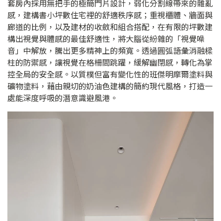
套房內採用無把手的極簡門片設計，弱化分割線帶來的雜亂
感，建構書小坪數住宅裡的舒適秩序感；重視櫃體、牆面與
廊道的比例，以及建材的收斂和組合搭配，在有限的坪數建
構出視覺與體感的最佳舒適性，將大腦從紛雜的「視覺噪
音」中解放，騰出更多精神上的頻寬。透過圓弧語彙消融樑
柱的防禦感，讓視覺在格柵間跳躍，緩解幽閉感，轉化為掌
控全局的安全感。以質樸但富有變化性的班傑明摩爾塗料與
礦物塗料，藉由親切的奶油色建構的簡約現代風格，打造一
處能深度呼吸的潛意識避風港。