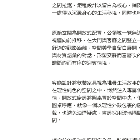
之間拉鋸，鉅程設計以留白為核心，鋪
一處得以沉澱身心的生活秘境，同時也
原始玄關為開放式配置，公領域一覽無
視牆向前推移，在大門與客廳之間豎立
舒適的觀影距離。空間美學自留白展開
與材質語彙的對話，形塑安靜而富層次
歸簡約而有序的迎賓情境。
客廳設計將軟裝家具視為堆疊生活故事
在理性純色的空間之中，悄然注入專屬
情。開放式廚房將圓桌置於空間中央，
圓桌呼應，就像一個以理性外殼包裹的
貌，也避免油煙疑慮。書房採用玻璃隔
間。