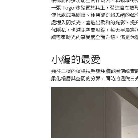
樓梯前的多功能空間作為公、私領域銜
一張 Togo 沙發置於其上，營造自
使此處成為閱讀、休憩或沉澱思緒的彈
處埋入間接光，營造出柔和的光影，提
保隱私，也避免空間壓縮，每天早晨穿
讓宅家時光的享受度全面升級，滿足休
小編的最愛
通往二樓的樓梯扶手與矮牆跳脫傳統實
柔化樓層與空間的分界，同時將溫煦日