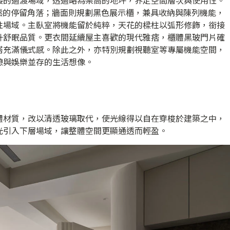
接的過渡場域，透過略為架高的地坪，界定空間層次與使用性。
在放鬆的停留角落；牆面則規劃黑色展示櫃，兼具收納與陳列機能，
性場域。主臥室將機能留於純粹，天花的樑柱以弧形修飾，銜接
升舒眠品質。更衣間延續屋主喜歡的現代雅痞，櫃體黑玻門片確
搭充滿儀式感。除此之外，亦特別規劃視聽室等專屬機能空間，
憩與娛樂並存的生活想像。
體材質，改以清透玻璃取代，使光線得以自在穿梭於建築之中，
光引入下層場域，讓整體空間更顯通透而輕盈。