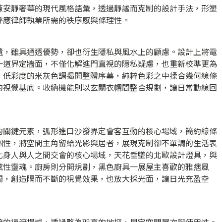
陳安靜奢華的現代風格語彙，透過靜謐而克制的設計手法，形塑
呼應律師執業所需的秩序感與條理性。
遺，雖具通透優勢，卻也衍生隱私與風水上的顧慮。設計上將電
一道界定牆面，不僅化解進門直視的隱私疑慮，也重新校準更為
，低彩度的米灰色調揭開整體序幕，純粹色彩之中揉合幾何線條
的視覺基底。收納機能則以玄關衣帽間整合規劃，讓日常動線回
的關鍵元素，弧形進口沙發界定會客互動的核心場域，簡約線條
個性，將空間主角留給光影與居者，展現克制卻不單調的生活表
化身人與人之間交會的核心場域，天花垂墜的北歐設計燈具，與
感性靈魂。廚房則分開規劃，黑色廚具一展屋主喜歡的雅痞風
間，創造隔而不斷的視覺效果，也放大採光面，讓日光充盈空