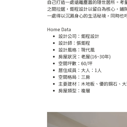
自己打造一處遠離塵囂的隱世居所。考
之間拉鋸，鉅程設計以留白為核心，鋪
一處得以沉澱身心的生活秘境，同時也
Home Data
設計公司：
鉅程設計
設計師：張鉅程
設計風格：現代風
房屋狀況：老屋(16~30年)
空間坪數：60/坪
居住成員：大人：1人
空間格局：三房
主要建材：木地板、優的鋼石、大
房屋類型：複層