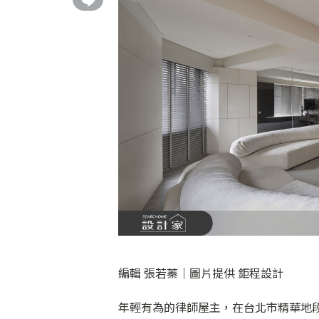
編輯 張若蓁｜圖片提供 鉅程設計
年輕有為的律師屋主，在台北市精華地段