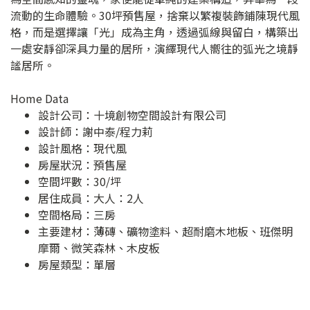
流動的生命體驗。30坪預售屋，捨棄以繁複裝飾鋪陳現代風
格，而是選擇讓「光」成為主角，透過弧線與留白，構築出
一處安靜卻深具力量的居所，演繹現代人嚮往的弧光之境靜
謐居所。
Home Data
設計公司：
十境創物空間設計有限公司
設計師：謝中泰/程力莉
設計風格：現代風
房屋狀況：預售屋
空間坪數：30/坪
居住成員：大人：2人
空間格局：三房
主要建材：薄磚、礦物塗料、超耐磨木地板、班傑明
摩爾、微笑森林、木皮板
房屋類型：單層