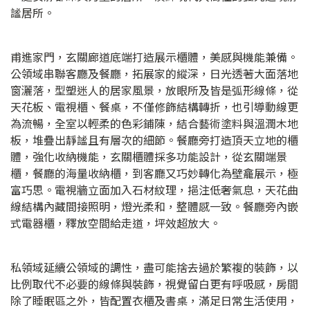
謐居所。
甫進家門，玄關廊道底端打造展示櫃體，美感與機能兼備。
公領域串聯客廳及餐廳，拓展家的縱深，日光透著大面落地
窗灑落，型塑迷人的居家風景，放眼所及皆是弧形線條，從
天花板、電視櫃、餐桌，不僅修飾結構轉折，也引導動線更
為流暢，全室以輕柔的色彩鋪陳，結合藝術塗料與溫潤木地
板，堆疊出靜謐且有層次的細節。餐廳旁打造頂天立地的櫃
體，強化收納機能，玄關櫃體採多功能設計，從玄關端景
櫃，餐廳的海量收納櫃，到客廳又巧妙轉化為壁龕展示，極
富巧思。電視牆立面加入石材紋理，挹注低奢氣息，天花曲
線結構內藏間接照明，燈光柔和，整體感一致。餐廳旁內嵌
式電器櫃，釋放空間給走道，坪效超放大。
私領域延續公領域的調性，盡可能捨去過於繁複的裝飾，以
比例取代不必要的線條與裝飾，視覺留白更有呼吸感，房間
除了睡眠區之外，皆配置衣櫃及書桌，滿足日常生活使用，