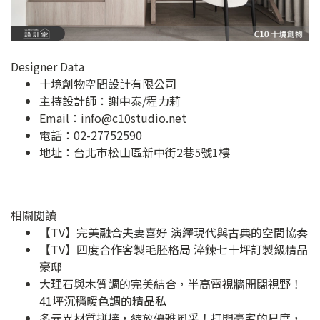
Designer Data
十境創物空間設計有限公司
主持設計師：謝中泰/程力莉
Email：
info@c10studio.net
電話：02-27752590
地址：
台北市松山區新中街2巷5號1樓
相關閱讀
【TV】完美融合夫妻喜好 演繹現代與古典的空間協奏
【TV】四度合作客製毛胚格局 淬鍊七十坪訂製級精品
豪邸
大理石與木質調的完美結合，半高電視牆開闊視野！
41坪沉穩暖色調的精品私
多元異材質拼接，綻放優雅風采！打開豪宅的尺度，