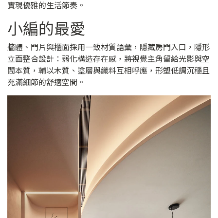
實現優雅的生活節奏。
小編的最愛
牆體、門片與櫃面採用一致材質語彙，隱藏房門入口，隱形
立面整合設計：弱化構造存在感，將視覺主角留給光影與空
間本質，輔以木質、塗層與織料互相呼應，形塑低調沉穩且
充滿細節的舒適空間。