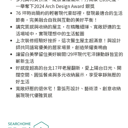
一舉奪下2024 Arch Design Award 銀獎
76 坪時尚簡約的輕奢現代豪邸裡，發現最適合的生活
節奏，完美融合自我與互動的美好平衡！
講究質感與收納的屋主，在精雕細琢、寬敞舒適的生
活場域中，實現理想中的生活藍圖
上次裝修經驗好挫折，這次醫生屋主超滿意！與設計
師共同譜寫優美的居家場景，創造榮耀奏鳴曲
讓留白美學留住美好瞬間!29坪現代宅淬鍊動靜皆宜的
嶄新生活
好感度超高的台北17坪老屋翻新，愛上陽台日光、開
闊空間、圓弧餐桌與多元收納展示，享受寧靜無壓的
好生活
寬敞紓壓的退休宅！靠弧形設計、藝術漆、創意收納
展現現代優雅質感