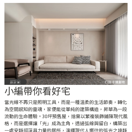
小編帶你看好宅
當光線不再只是照明工具，而是一種溫柔的生活節奏，轉化
為空間感知的靈魂，家便能從單純的建築構造，昇華為一段
流動的生命體驗。30坪預售屋，捨棄以繁複裝飾鋪陳現代風
格，而是選擇讓「光」成為主角，透過弧線與留白，構築出
一處安靜卻深具力量的居所，演繹現代人嚮往的弧光之境靜