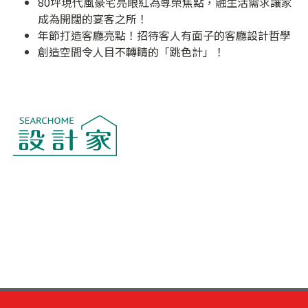
80坪現代風豪宅亮眼紅為尊榮焦點，融生活需求讓家
成為開闊的宴客之所！
年節打造客廳亮點！招待客人有面子的客廳設計哲學
創造空間令人目不轉睛的「跳色計」！