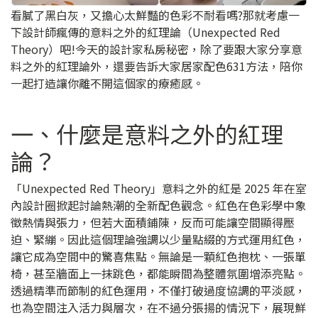
看膩了黑白灰，又擔心太鮮豔的色彩不耐看嗎?那就考慮一
下設計師瘋傳的意料之外的紅理論（Unexpected Red
Theory）吧!今天的設計家私房秘密，除了要跟大家分享意
料之外的紅理論外，還要告訴大家居家配色631方法，陪你
一起打造讓你離不開這個家的療癒感。
一、什麼是意料之外的紅理
論？
「Unexpected Red Theory」意料之外的紅是 2025 年在室
內設計圈掀起討論熱潮的全新配色觀念。紅色在色彩學中象
徵熱情與張力，但若大面積鋪陳，反而可能讓空間顯得壓
迫、緊繃。因此這個理論強調以少量點綴的方式運用紅色，
讓它成為空間中的驚喜焦點。無論是一顆紅色抱枕、一張單
椅，甚至牆面上一抹跳色，都能瞬間為整體氛圍增添亮點。
透過精準而節制的紅色運用，不僅打破過度協調的平淡感，
也為空間注入活力與層次，在不過分張揚的情況下，展現鮮