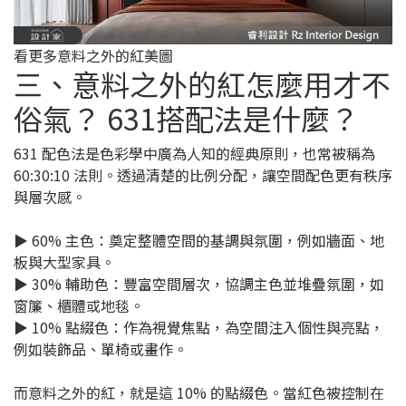
看更多意料之外的紅美圖
三、意料之外的紅怎麼用才不
俗氣？ 631搭配法是什麼？
631 配色法是色彩學中廣為人知的經典原則，也常被稱為
60:30:10 法則。透過清楚的比例分配，讓空間配色更有秩序
與層次感。
▶ 60% 主色：奠定整體空間的基調與氛圍，例如牆面、地
板與大型家具。
▶ 30% 輔助色：豐富空間層次，協調主色並堆疊氛圍，如
窗簾、櫃體或地毯。
▶ 10% 點綴色：作為視覺焦點，為空間注入個性與亮點，
例如裝飾品、單椅或畫作。
而意料之外的紅，就是這 10% 的點綴色。當紅色被控制在