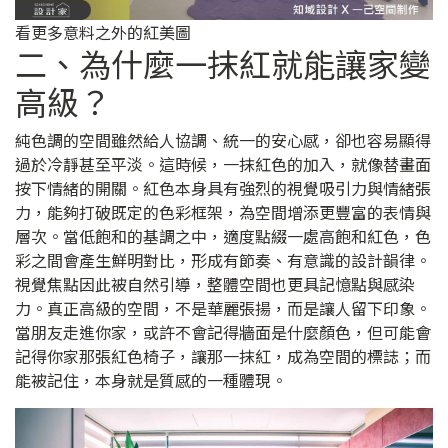
看更多意料之外的紅美圖
二、為什麼一抹紅就能讓家變
高級？
純色調的空間雖然給人協調、統一的安心感，卻也容易顯得
過於冷靜甚至平淡。這時候，一抹紅色的加入，就像替畫面
按下情緒的開關。紅色本身具有強烈的視覺吸引力與情緒張
力，能夠打破既定的色彩框架，為空間增添更豐富的表情與
層次。當低飽和的基調之中，適度點綴一處高飽和紅色，色
彩之間會產生鮮明對比，形成有節奏、有意識的設計韻律。
視覺焦點因此被自然引導，整體空間也更具記憶點與感染
力。真正高級的空間，不是華麗張揚，而是讓人留下印象。
當朋友走進你家，或許不會記得牆面是什麼顏色，但可能會
記得你家那張紅色椅子，讓那一抹紅，成為空間的標誌；而
能被記住，本身就是質感的一種體現。