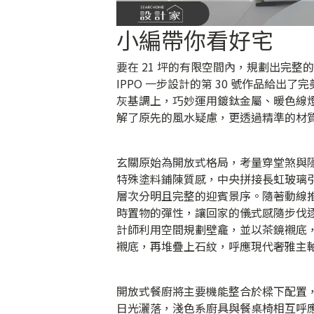
小編帶你看好宅
要在 21 坪的有限空間內，規劃出完
IPPO 一步設計的第 30 號作品給
灰基調上，巧妙運用鍍鈦金屬、暖色線
解了原先的風水疑慮，更透過精準的材
玄關原始為開放式格局，考量穿堂煞與
特殊塗料鋪陳質感，中央拼接長虹玻璃
層次分明且完整的迎賓景序。隨著動線
時置物的彈性，讓回家的儀式感隨步伐
計師利用空間規劃壁龕，並以茶鏡襯底
襯底，再堆疊上石紋，呼應現代奢雅主
開放式餐廚將主要機能整合於樑下配置
日光灑落，淺色系廚具與餐桌椅相互呼