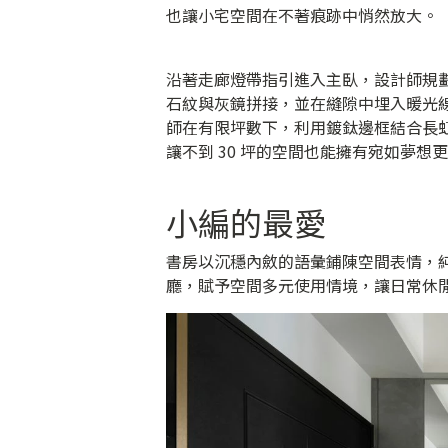
也讓小宅空間在不著痕跡中悄然放大。
沿著走廊燈帶指引進入主臥，設計師規
石紋與灰鏡拼接，並在縫隙中埋入暖光
師在有限坪數下，利用鍍鈦邊框結合長
讓不到 30 坪的空間也能擁有宛如夢
小編的最愛
書房以沉穩內斂的語彙鋪陳空間表情，
廳，賦予空間多元使用情境，讓日常休