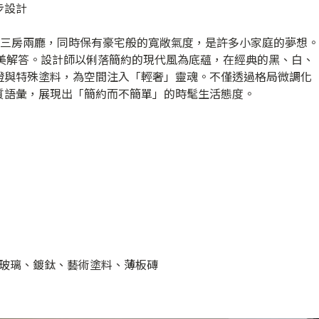
一步設計
整的三房兩廳，同時保有豪宅般的寬敞氣度，是許多小家庭的夢想。
出了完美解答。設計師以俐落簡約的現代風為底蘊，在經典的黑、白、
燈與特殊塗料，為空間注入「輕奢」靈魂。不僅透過格局微調化
質語彙，展現出「簡約而不簡單」的時髦生活態度。
玻璃、鍍鈦、藝術塗料、薄板磚