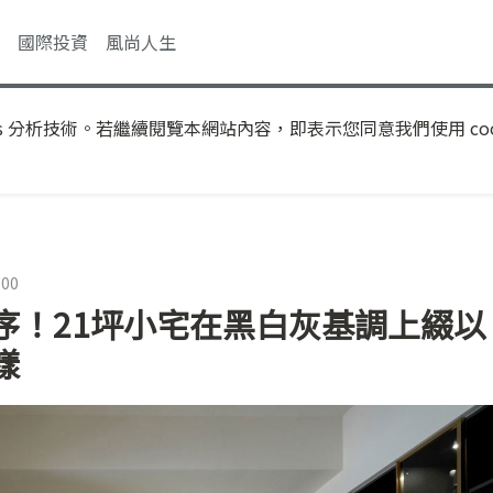
國際投資
風尚人生
s 分析技術。若繼續閱覽本網站內容，即表示您同意我們使用 coo
:00
序！21坪小宅在黑白灰基調上綴以
樣