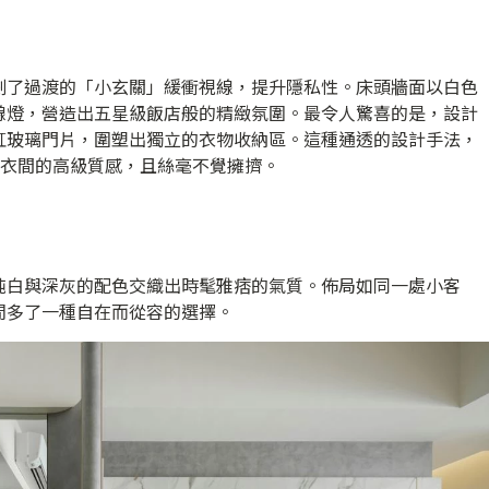
劃了過渡的「小玄關」緩衝視線，提升隱私性。床頭牆面以白色
線燈，營造出五星級飯店般的精緻氛圍。最令人驚喜的是，設計
虹玻璃門片，圍塑出獨立的衣物收納區。這種通透的設計手法，
想更衣間的高級質感，且絲毫不覺擁擠。
純白與深灰的配色交織出時髦雅痞的氣質。佈局如同一處小客
閒多了一種自在而從容的選擇。