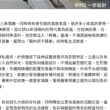
整的三房兩廳，同時保有豪宅般的寬敞氣度，是許多小家庭的夢想。
出了完美解答。設計師以俐落簡約的現代風為底蘊，在經典的黑、白、
燈與特殊塗料，為空間注入「輕奢」靈魂。不僅透過格局微調化
質語彙，展現出「簡約而不簡單」的時髦生活態度。
隱私需求，於側邊樑下延伸設置屏風作為空間界定。立面以灰色
引入自然採光，搭配側向鏡面設計，不僅延展空間尺度，也形塑
推進，吊櫃與矮櫃的配置完善展示與收納機能，中央平台提供臨
逐步建立。客廳沙發背牆繪有幾何造型，側邊柱子量體鮮明，設
，優美外型就像一處居家端鏡。電視牆電視牆立面則以相似色彩
軸。
，有效弱化大樑的存在感，同時釋放出更為寬敞的活動尺度。當
應，呈現清新明亮的生活樣貌；色彩與鏡面所帶來的輕盈特性，