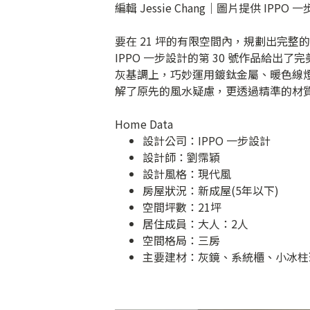
編輯 Jessie Chang｜圖片提供 IPPO 
要在 21 坪的有限空間內，規劃出完
IPPO 一步設計的第 30 號作品給
灰基調上，巧妙運用鍍鈦金屬、暖色線
解了原先的風水疑慮，更透過精準的材
Home Data
設計公司：
IPPO 一步設計
設計師：劉霈穎
設計風格：現代風
房屋狀況：新成屋(5年以下)
空間坪數：21坪
居住成員：大人：2人
空間格局：三房
主要建材：灰鏡、系統櫃、小冰柱