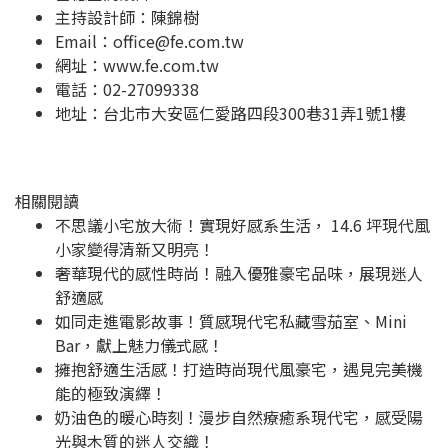
主持設計師：陳錦樹
Email：
office@fe.com.tw
網址：
www.fe.com.tw
電話：02-27099338
地址：
台北市大安區仁愛路四段300巷31弄1號1樓
相關閱讀
不思議小宅放大術！實現好感系生活， 14.6 坪現代風
小家變得清新又明亮！
奢華現代的感性時尚！融入優雅豪宅品味，展現迷人
舒適感
如同走進電影故事！質感現代宅私藏雪茄室、Mini
Bar，獻上魅力儀式感！
擁抱舒適生活感！打造時尚現代風豪宅，遇見完美機
能的極致演繹！
奶油色的暖心時刻！漫步自然療癒系現代宅，感受陽
光與木質的迷人交織！