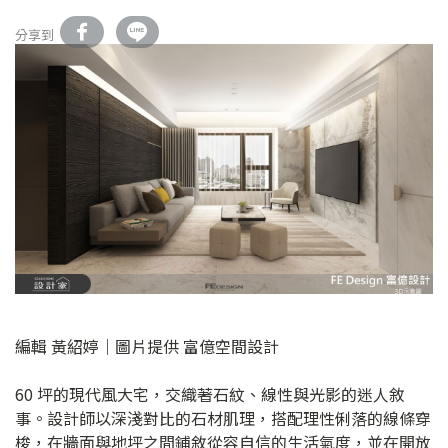
分享到
編輯 黃紹婷｜圖片提供 富億空間設計
60 坪的現代風大宅，交織著石紋、線性與光影的迷人敘
事。設計師以深淺對比的石材肌理，搭配理性俐落的線條穿
梭，在牆面與地坪之間鋪敘從容自信的生活氣度，並在開放