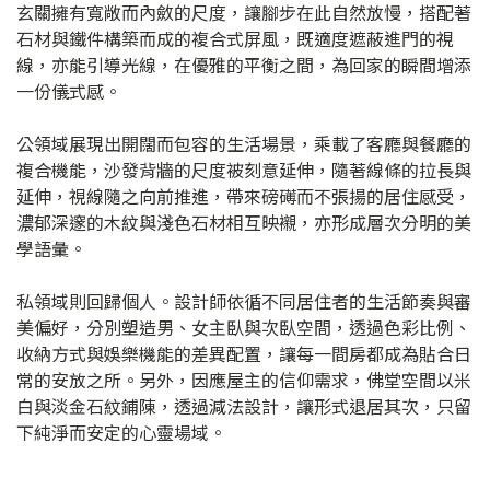
玄關擁有寬敞而內斂的尺度，讓腳步在此自然放慢，搭配著
石材與鐵件構築而成的複合式屏風，既適度遮蔽進門的視
線，亦能引導光線，在優雅的平衡之間，為回家的瞬間增添
一份儀式感。
公領域展現出開闊而包容的生活場景，乘載了客廳與餐廳的
複合機能，沙發背牆的尺度被刻意延伸，隨著線條的拉長與
延伸，視線隨之向前推進，帶來磅礡而不張揚的居住感受，
濃郁深邃的木紋與淺色石材相互映襯，亦形成層次分明的美
學語彙。
私領域則回歸個人。設計師依循不同居住者的生活節奏與審
美偏好，分別塑造男、女主臥與次臥空間，透過色彩比例、
收納方式與娛樂機能的差異配置，讓每一間房都成為貼合日
常的安放之所。另外，因應屋主的信仰需求，佛堂空間以米
白與淡金石紋鋪陳，透過減法設計，讓形式退居其次，只留
下純淨而安定的心靈場域。