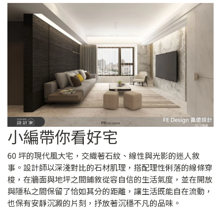
小編帶你看好宅
60 坪的現代風大宅，交織著石紋、線性與光影的迷人敘
事。設計師以深淺對比的石材肌理，搭配理性俐落的線條穿
梭，在牆面與地坪之間鋪敘從容自信的生活氣度，並在開放
與隱私之間保留了恰如其分的距離，讓生活既能自在流動，
也保有安靜沉澱的片刻，抒放著沉穩不凡的品味。