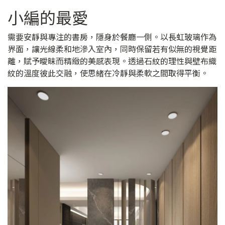
小編的最愛
需要安靜與專注的書房，隱身於餐廳一側。以長虹玻璃作為
界面，讓光線柔和地滲入室內，同時保留若有似無的視覺距
離，賦予曖昧而精緻的美感表現。透過石紋的理性與壁布織
紋的溫度彼此交融，使思緒在冷靜與柔軟之間取得平衡。