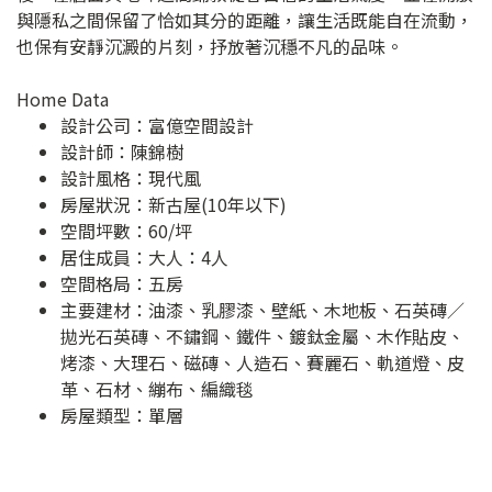
與隱私之間保留了恰如其分的距離，讓生活既能自在流動，
也保有安靜沉澱的片刻，抒放著沉穩不凡的品味。
Home Data
設計公司：
富億空間設計
設計師：陳錦樹
設計風格：現代風
房屋狀況：新古屋(10年以下)
空間坪數：60/坪
居住成員：大人：4人
空間格局：五房
主要建材：油漆、乳膠漆、壁紙、木地板、石英磚／
拋光石英磚、不鏽鋼、鐵件、鍍鈦金屬、木作貼皮、
烤漆、大理石、磁磚、人造石、賽麗石、軌道燈、皮
革、石材、繃布、編織毯
房屋類型：單層