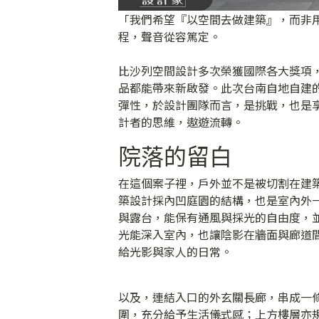
「我們希望『以空間去做建築』，而非
程，聲音從容篤定。
比沙列空間設計多次榮獲國際各大獎項
品都能帶來新啟發。此次台南自地自建的案子榮
彈性，於設計團隊而言，是挑戰，也是
計者的思維，遨遊流轉。
院落的留白
在這個案子裡，戶外並不是被切割在建
築設計採內凹庭園的結構，也是室內外
與露台，能保有通風與採光的自由度，
光能深入室內，也讓陰影在牆面與廊道
給光影與家人的日常。
以及，連結入口的外玄關長廊，串成一
圍，充分給予生活儀式感；上方樓層亦