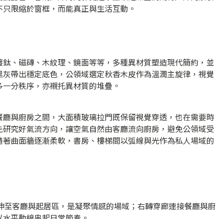
不只限縮於窗框，而能真正與生活互動。
鍍鈦、磁磚、木紋理、鏡面等等，多種異材質塑造現代簡約，並
黑灰帶出穩定底色，公領域選定秋香木皮作為溫潤主旋律，視覺
多一分秩序，亦襯托異材質的堆疊。
餐廳與廚房之間，大面積玻璃拉門既保留視覺穿透，也在需要時
先研究好氣流方向，讓空氣自然由客廳流向廚房，避免公領域受
隨著曲面牆逐漸柔軟，書房、樓梯間以弧線與光作為私人場域的
延伸至客廳與起居區，是凝聚情感的場域；右轉穿廊連接餐廳與廚
以水平動線串起日常節奏。