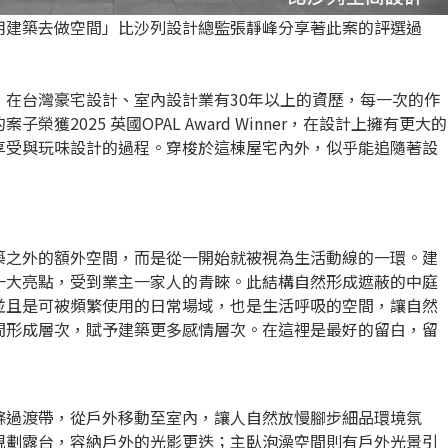
用建築去做空間」比沙列設計總監張靜峰分享著此案的評選過
，在台灣豪宅設計、室內設計業有30年以上的資歷，每一次的作
獲2025 英國OPAL Award Winner，在設計上擁有更大的
享受與玩味設計的過程。穿梭於這棟屋宅內外，似乎能追隨著設
築之外的額外空間，而是從一開始就被視為生活動線的一環。建
一大亮點，受到業主一家人的青睞。此結構自然形成遮蔽的中庭
並且是可被頻繁使用的日常場域，也是生活呼吸的空間，讓自然
間形成層次，賦予建築更多感情層次。在這裡是最好的留白，留
條過渡帶，從戶外移動至室內，讓人自然放慢腳步細品環境氛
規劃露台，容納戶外的光影更迭；主臥泡澡空間則有戶外光景引