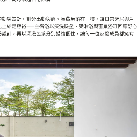
的動線設計，劃分出動與靜。長輩房落在一樓，讓日常起居與戶
能上給足餘裕——主衛浴以雙洗臉盆、雙淋浴與窗景浴缸回應舒
局設計，再以深淺色系分別描繪個性，讓每一位家庭成員都擁有