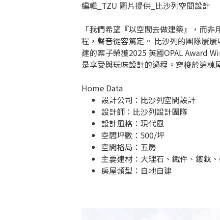
編輯_TZU 圖片提供_比沙列空間設計
「我們希望『以空間去做建築』，而非
程，聲音從容篤定。 比沙列的團隊屢
建的案子榮獲2025 英國OPAL Awa
是享受與玩味設計的過程。穿梭於這棟
Home Data
設計公司：
比沙列空間設計
設計師：比沙列設計團隊
設計風格：現代風
空間坪數：500/坪
空間格局：五房
主要建材：大理石、鐵件、鍍鈦、
房屋類型：自地自建