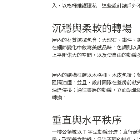
入，以格柵維護隱私。這些設計讓戶外
沉穩與柔軟的轉場
屋內的材質選擇包含：大理石、鐵件、
在細節變化中敘寫美感品味。色調則以
上平衡偌大的空間，以及使自由的動線
屋內的結構柱體以木格柵、木皮包覆；
阻隔油煙。並且，設計團隊在蓋房前就
油煙侵擾；通往書房的動線，立面語彙
轉換。
垂直與水平秩序
一樓公領域以 T 字型動線分流：直行
房，形塑餐食動線。分流不同的機能，