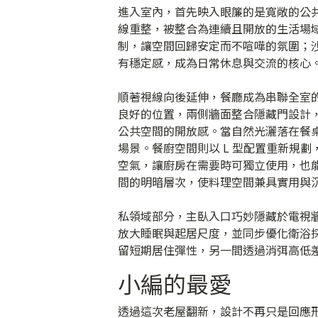
進入室內，首先映入眼簾的是寬敞的公
線重整，被整合為連續且開放的生活場
制，讓空間回歸安定而不喧嘩的氛圍；
有穩定感，成為日常休息與交流的核心
順著視線向後延伸，餐廳成為串聯全室
良好的位置，兩側牆面整合隱藏門設計
公共空間的開放感。當自然光灑落在餐
場景。餐廚空間則以 L 型配置重新規
空氣，讓廚房在需要時可獨立使用，也
間的明暗層次，使料理空間兼具實用與
私領域部分，主臥入口巧妙隱藏於電視
放大睡眠與起居尺度，並同步優化衛浴
留短期居住彈性，另一間透過消弭高低
小編的最愛
透過這次老屋翻新，設計不再只是回應