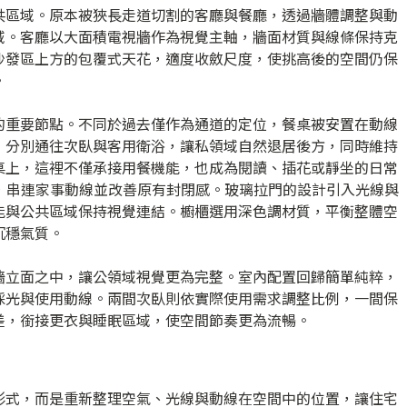
共區域。原本被狹長走道切割的客廳與餐廳，透過牆體調整與動
域。客廳以大面積電視牆作為視覺主軸，牆面材質與線條保持克
沙發區上方的包覆式天花，適度收斂尺度，使挑高後的空間仍保
。
的重要節點。不同於過去僅作為通道的定位，餐桌被安置在動線
，分別通往次臥與客用衛浴，讓私領域自然退居後方，同時維持
桌上，這裡不僅承接用餐機能，也成為閱讀、插花或靜坐的日常
劃，串連家事動線並改善原有封閉感。玻璃拉門的設計引入光線與
能與公共區域保持視覺連結。櫥櫃選用深色調材質，平衡整體空
沉穩氣質。
牆立面之中，讓公領域視覺更為完整。室內配置回歸簡單純粹，
採光與使用動線。兩間次臥則依實際使用需求調整比例，一間保
差，銜接更衣與睡眠區域，使空間節奏更為流暢。
形式，而是重新整理空氣、光線與動線在空間中的位置，讓住宅