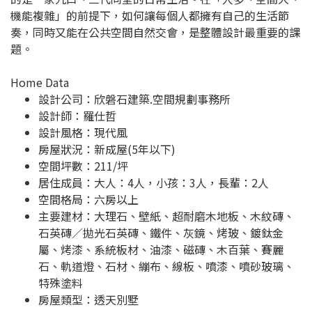
機能複雜」的前提下，如何讓每個人都擁有自己的生活節
奏，同時又能在公共空間自然交會，是整體設計最重要的課
題。
Home Data
設計公司：
欣磐石建築.空間規劃事務所
設計師：羅仕哲
設計風格：現代風
房屋狀況：新成屋(5年以下)
空間坪數：211/坪
居住成員：大人：4人，小孩：3人，長輩：2人
空間格局：六房以上
主要建材：大理石、壁紙、超耐磨木地板、木紋磚、
石英磚／拋光石英磚、鐵件、灰鏡、烤玻、鍍鈦金
屬、烤漆、系統板材、油漆、磁磚、木百葉、賽麗
石、軌道燈、石材、繃布、線板、噴漆、噴砂玻璃、
特殊塗料
房屋類型：透天別墅