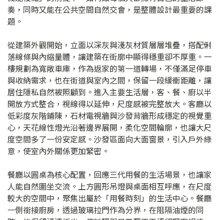
奏，同時又能在公共空間自然交會，是整體設計最重要的課
題。
從建築外觀開始，立面以深灰與淺灰材質層層堆疊，搭配俐
落線條與內縮量體，讓建築在街廓中顯得穩重卻不厚重。一
樓規劃為寬敞車庫，作為返家的第一道轉場，不僅滿足停車
與收納需求，也在街道與室內之間，保留一段緩衝距離，讓
居住隱私自然被照顧到。進入主要生活層，客、餐、廚以半
開放方式整合，視線得以延伸，尺度感被完整放大。客廳以
低彩度灰階鋪陳，石材電視牆與沙發背牆形成穩定的視覺重
心，天花線性燈光沿著邊界展開，柔化空間輪廓，也讓大尺
度空間多了一份安定感。沙發區面向大面窗景，引入戶外綠
意，使室內外關係更加緊密。
餐廳以圓桌為核心配置，回應三代用餐的生活場景，也讓家
人能自然圍坐交流。上方圓形吊燈與桌面相互呼應，在尺度
較大的空間中，聚焦出屬於「用餐時刻」的生活中心。餐廳
一側銜接廚房，透過玻璃拉門作為分界，在阻隔油煙的同