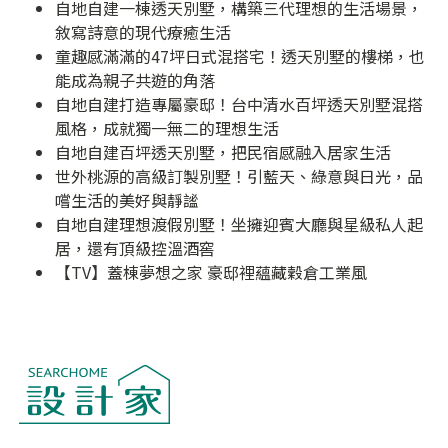
自地自建一棟透天別墅，構築三代理想的生活場景，
敘寫詩意的現代療癒生活
童趣感滿滿的47坪日式混搭宅！透天別墅的樓梯，也
能成為親子共遊的角落
自地自建打造專屬豪邸！台中清水百坪透天別墅混搭
風格，成就獨一無二的理想生活
自地自建百坪透天別墅，把民宿感融入居家生活
世外桃源的高級訂製別墅！引藍天、綠意與日光，品
嚐生活的美好與靜謐
自地自建理想渡假別墅！坐擁迎賓大廳與星級私人起
居，還有頂級控溫酒窖
【TV】蓋棟夢想之家 豪邸裡蘊藏穀倉工業風