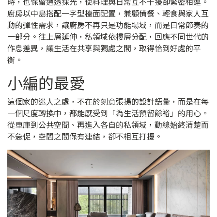
時，也保留通透採光，使料理與日常互不干擾卻緊密相連。
廚房以中島搭配一字型檯面配置，兼顧備餐、輕食與家人互
動的彈性需求，讓廚房不再只是功能場域，而是日常節奏的
一部分。往上層延伸，私領域依樓層分配，回應不同世代的
作息差異，讓生活在共享與獨處之間，取得恰到好處的平
衡。
小編的最愛
這個家的迷人之處，不在於刻意張揚的設計語彙，而是在每
一個尺度轉換中，都能感受到「為生活預留餘裕」的用心。
從車庫到公共空間、再進入各自的私領域，動線始終清楚而
不急促，空間之間保有連結，卻不相互打擾。