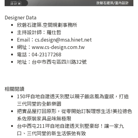
Designer Data
欣磐石建築.空間規劃事務所
主持設計師：羅仕哲
Email：
cs.design@msa.hinet.net
網址：
www.cs-design.com.tw
電話：04-23177268
地址：
台中市西屯區四川路32號
相關閱讀
150坪自地自建透天別墅以親子飯店風為靈感，打造
三代同堂的全齡樂園
把實品屋打回原形，從零開始訂製理想生活!美拉德色
系佐原裝家具品味無極限
台中西屯211坪自地自建透天別墅豪邸！讓一家九
口、三代同堂的新生活張弛有致