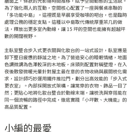
牆面上，條狀的光影隨時間推移，賦予空間動態的生活感。
為了強化兩人的互動，空間核心配置了一座與餐桌串聯的
「多功能中島」。這裡既是早晨享受咖啡的吧台，也是臨時
處理公務的穩定支點。這種以中島取代傳統厚重茶几的做
法，釋放出更多室內動線，讓 15 坪的空間也能擁有超越坪
數的開闊視野。
主臥室整合步入式更衣間與化妝台的一站式設計，臥室應是
卸下整日疲憊的靜謐之地。為了營造安心的睡眠情緒，地面
色調微調為色澤較深的木地板，床頭則配置對稱壁燈，在入
夜後散發微暖光暈針對屋主最在意的衣物收納與晨間梳化需
求，設計師巧妙運用鐵件推拉門，劃分出高效能的「步入式
更衣室」。內部採開放式架構，讓常穿的衣物、飾品一目了
然；更貼心地將化妝台整合於動線末端，讓梳洗與穿搭能在
同一個流暢的路徑中完成，徹底實踐「小坪數、大機能」的
高品質配置。
小編的最愛