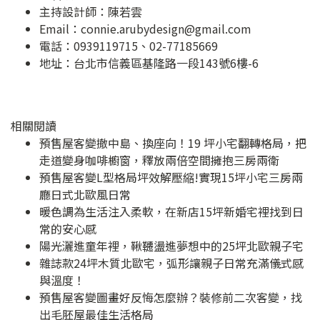
主持設計師：陳若雲
Email：
connie.arubydesign@gmail.com
電話：0939119715、02-77185669
地址：
台北市信義區基隆路一段143號6樓-6
相關閱讀
預售屋客變撤中島、換座向！19 坪小宅翻轉格局，把
走道變身咖啡櫥窗，釋放兩倍空間擁抱三房兩衛
預售屋客變L型格局坪效解壓縮!實現15坪小宅三房兩
廳日式北歐風日常
暖色調為生活注入柔軟，在新店15坪新婚宅裡找到日
常的安心感
陽光灑進童年裡，鞦韆盪進夢想中的25坪北歐親子宅
雜誌款24坪木質北歐宅，弧形讓親子日常充滿儀式感
與溫度！
預售屋客變圖畫好反悔怎麼辦？裝修前二次客變，找
出毛胚屋最佳生活格局