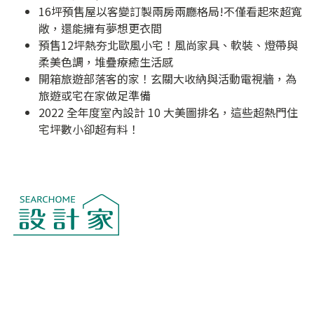
16坪預售屋以客變訂製兩房兩廳格局!不僅看起來超寬
敞，還能擁有夢想更衣間
預售12坪熱夯北歐風小宅！風尚家具、軟裝、燈帶與
柔美色調，堆疊療癒生活感
開箱旅遊部落客的家！玄關大收納與活動電視牆，為
旅遊或宅在家做足準備
2022 全年度室內設計 10 大美圖排名，這些超熱門住
宅坪數小卻超有料！