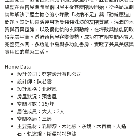
總監在預售屋期間就偕同屋主從客變階段開始，從格局規劃
精準解決了屋主擔心的小坪數「收納不足」與「動線壓迫」
問題。設計師靈活運用斯曼特特殊漆的灰階質感、溫潤的木
質與百葉窗簾，以及優化後的玄關動線，在坪數與機能間取
得完美平衡。透過預售屋客變優勢，成功在有限空間內置入
完整更衣間、多功能中島與多功能書房，實踐了兼具美感與
實用性的質感生活。
Home Data
設計公司：
亞若設計有限公司
設計師：陳若雲
設計風格：北歐風
房屋狀況：預售屋
空間坪數：15/坪
居住成員：大人：2人
空間格局：三房
主要建材：乳膠漆、木地板、灰鏡、木百葉、人造
石、軌道燈、斯曼特特殊漆