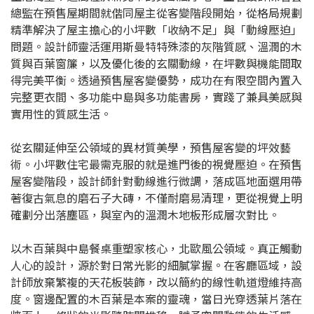
總監在預售屋期間就偕同屋主從客變階段開始，從格局規劃
精準解決了屋主擔心的小坪數「收納不足」與「動線壓迫」
問題。設計師靈活運用斯曼特特殊漆的灰階質感、溫潤的木
質與百葉窗簾，以及優化後的玄關動線，在坪數與機能間取
得完美平衡。透過預售屋客變優勢，成功在有限空間內置入
完整更衣間、多功能中島與多功能書房，實踐了兼具美感與
實用性的質感生活。
從玄關延伸至公領域的異材質美學，預售屋客變的坪效藝
術。小坪數住宅最需克服的就是進門後的視覺壓迫。在預售
屋客變階段，設計師針對動線進行微調，落成區地面選用帶
著復古氣息的磨石子大磚，不僅耐磨易清理，更從視覺上明
確劃分出落塵區，與室內的溫潤木地板形成層次對比。
以木百葉與中島餐桌重塑家核心，北歐風公領域。真正觸動
人心的設計，源於對日常光影的細膩掌握。在客廳區域，設
計師放棄繁複的天花板裝飾，改以簡約的線性軌道燈維持高
度。窗邊配置的木百葉是本案的靈魂，當日光穿透葉片落在